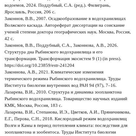
водоемов, 2024. Поддубный, С.А. (ред.). Филигрань,
Ярославль, Россия, 206 с.
Законнов, В.В., 2007. Осадкообразование в водохранилищах
Волжского каскада. Автореферат диссертации на соискание
ученой степени доктора географических наук. Москва, Россия,
42 с.
Законнов, В.В., Поддубный, С.А., Законнова, А.В., 2026.
Структура дна Рыбинского водохранилища и его
трансформация. Трансформация экосистем 9 (1) (in press).
https://doi.org/10.23859/estr-241204
Законнова, А.В., 2021. Климатические изменения
термического режима Рыбинского водохранилища. Труды
Института биологии внутренних вод РАН 94 (97), 7–16.
Лазарева, В.И., 2010. Структура и динамика зоопланктона
Рыбинского водохранилища. Товарищество научных изданий
КМК, Москва, Россия, 183 с.
Лазарева, В.И., Степанова, И.Э., Цветков, А.И., Пряничникова,
Е.Г., Перова, С.Н., 2018. Кислородный режим водохранилищ
Волги и Камы в период потепления климата: последствия для
зоопланктона и зообентоса. Труды Института биологии