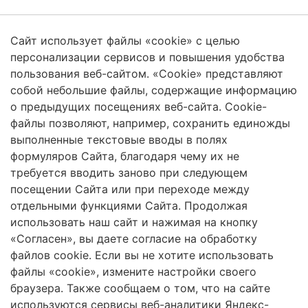
Сайт использует файлы «cookie» с целью
Защита персональных данных
персонализации сервисов и повышения удобства
пользования веб-сайтом. «Cookie» представляют
собой небольшие файлы, содержащие информацию
о предыдущих посещениях веб-сайта. Cookie-
2026 Трансформация экосистем
файлы позволяют, например, сохранить единожды
Череповецкий Государственный Университет
выполненные текстовые вводы в полях
формуляров Сайта, благодаря чему их не
ISSN 2619-0931 Online
требуется вводить заново при следующем
посещении Сайта или при переходе между
Контент доступен под лицензией
Creative Commons Attribution 4.0
License
отдельными функциями Сайта. Продолжая
использовать наш сайт и нажимая на кнопку
«Согласен», вы даете согласие на обработку
файлов cookie. Если вы не хотите использовать
Сетевое издание «Трансформация экосистем» / «Ecosystem
transformation» зарегистрировано Федеральной службой по надзору в
файлы «cookie», измените настройки своего
сфере связи, информационных технологий и массовых коммуникаций
браузера. Также сообщаем о том, что на сайте
(Роскомнадзор) 21 марта 2023 г. Регистрационный номер ЭЛ № ФС
используются сервисы веб-аналитики Яндекс-
77-84977.