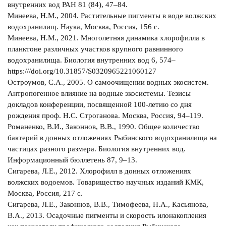
внутренних вод РАН 81 (84), 47–84.
Минеева, Н.М., 2004. Растительные пигменты в воде волжских
водохранилищ. Наука, Москва, Россия, 156 с.
Минеева, Н.М., 2021. Многолетняя динамика хлорофилла в
планктоне различных участков крупного равнинного
водохранилища. Биология внутренних вод 6, 574–
https:///doi.org/10.31857/S0320965221060127
Остроумов, С.А., 2005. О самоочищении водных экосистем.
Антропогенное влияние на водные экосистемы. Тезисы
докладов конференции, посвященной 100-летию со дня
рождения проф. Н.С. Строганова. Москва, Россия, 94–119.
Романенко, В.И., Законнов, В.В., 1990. Общее количество
бактерий в донных отложениях Рыбинского водохранилища на
частицах разного размера. Биология внутренних вод.
Информационный бюллетень 87, 9–13.
Сигарева, Л.Е., 2012. Хлорофилл в донных отложениях
волжских водоемов. Товарищество научных изданий КМК,
Москва, Россия, 217 с.
Сигарева, Л.Е., Законнов, В.В., Тимофеева, Н.А., Касьянова,
В.А., 2013. Осадочные пигменты и скорость илонакопления