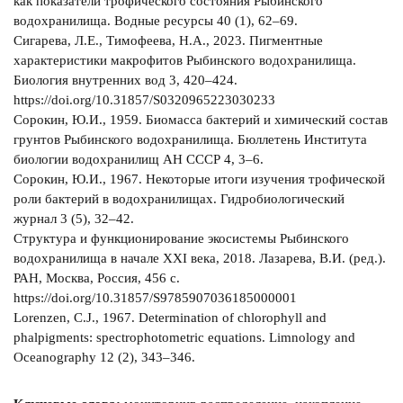
как показатели трофического состояния Рыбинского
водохранилища. Водные ресурсы 40 (1), 62–69.
Сигарева, Л.Е., Тимофеева, Н.А., 2023. Пигментные
характеристики макрофитов Рыбинского водохранилища.
Биология внутренних вод 3, 420–424.
https://doi.org/10.31857/S0320965223030233
Сорокин, Ю.И., 1959. Биомасса бактерий и химический состав
грунтов Рыбинского водохранилища. Бюллетень Института
биологии водохранилищ АН СССР 4, 3–6.
Сорокин, Ю.И., 1967. Некоторые итоги изучения трофической
роли бактерий в водохранилищах. Гидробиологический
журнал 3 (5), 32–42.
Структура и функционирование экосистемы Рыбинского
водохранилища в начале ХХI века, 2018. Лазарева, В.И. (ред.).
РАН, Москва, Россия, 456 с.
https://doi.org/10.31857/S9785907036185000001
Lorenzen, C.J., 1967. Determination of chlorophyll and
phalpigments: spectrophotometric equations. Limnology and
Oceanography 12 (2), 343–346.