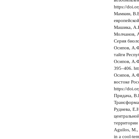
возобновлен
https://doi
Мамкин, В.В
европейской
Машика, А.В
Молчанов, А
Серия биоло
Осипов, А.Ф
тайги Респу
Осипов, А.Ф
395–406. ht
Осипов, А.Ф
востоке Рос
https://doi
Придача, В.
Трансформаци
Руднева, Е.
центральной
территории 
Aguilos, M.,
in a cool-te