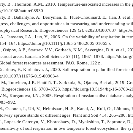
y, B., Thomson, A.M., 2010. Temperature-associated increases in the gl
org/10.1038/nature08930
y, B., Ballantyne, A., Berryman, E., Fluet-Chouinard, E., Jian, J. et al
ress, challenges, and opportunities in measuring and understanding soil 
eophysical Research: Biogeosciences 129 (2), e2023JG007637. https:
A., Janssens, I.A., Luo, Y., 2006. On the variability of respiration in 
154–164. https://doi.org/10.1111/j.1365-2486.2005.01065.x
 Osipov, A.F., Startsev, V.V., Gorbach, N.M., Severgina, D.A. et al., 
clearcut areas. Eurasian Soil Science 57 (11), 1867–1878. https://doi
lobal forest resources assessment. FAO, Rome, 122 p.
atarinov, F., Kurbatova, J., 2020. Soil respiration in paludified forest
org/10.1007/s11676-019-00963-4
M., Tuovinen, J-P., Penttilä, T., Sarkkola, S., Ojanen, P. et al., 2019. G
g. Biogeosciences 16, 3703–3723. https://doi.org/10.5194/bg-16-3703-
.N., Kurganova, I.N., 2005. Respiration of russian soils: database analy
 983‒992.
 Ostonen, I., Uri, V., Helmisaari, H.-S., Kanal, A., Kull, O., Lŏhmus, K
orway spruce stands of different ages. Plant and Soil 414, 265–280. h
., Lopes de Gerenyu, V., Khoroshaev, D., Myakshina, T., Sapronov, D.,
ensitivity of soil respiration in two temperate forest ecosystems: the s