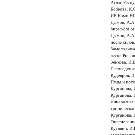
Атлас Респу
Бобкова, К.
ИБ Коми НЦ 
Дымов, А.А.
https://doi
Дымов, А.А.
после сплош
Замолодчико
лесов Росси
Зенкова, И.
Лесоведение
Кудеяров, В.
Пулы и пото
Курганова, 
Курганова, 
минерализац
тропическог
Курганова, И
Определение
Кутявин, И.