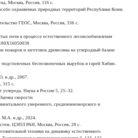
ка, Москва, Россия, 116 с.
ах особо охраняемых природных территорий Республики Коми.
тельство ГЕОС, Москва, Россия, 336 с.
тых почв в процессе естественного лесовозобновления
32180X16050038
ние пожаров и заготовок древесины на углеродный баланс
на подстилочных беспозвоночных вырубок и гарей Хибин.
. и др., 2007.
 315 с.
 углерода. Наука в России 5, 25–32.
 Оценка скорости
инентального умеренного, средиземноморского и
 М.А. и др., 2024.
стем. ЦЭПЛ РАН, Москва, Россия, 28 с.
готовительной техники на динамику естественного