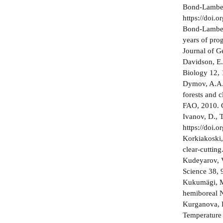
Bond-Lambert
https://doi.
Bond-Lambert
years of prog
Journal of G
Davidson, E.
Biology 12, 
Dymov, A.A.,
forests and 
FAO, 2010. G
Ivanov, D., T
https://doi.
Korkiakoski, 
clear-cuttin
Kudeyarov, V
Science 38,
Kukumägi, M.,
hemiboreal N
Kurganova, I
Temperature s