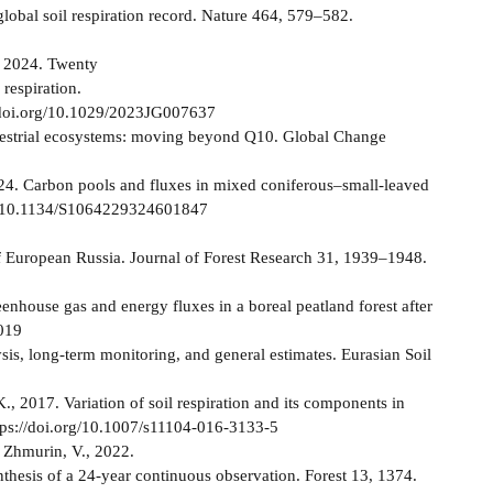
obal soil respiration record. Nature 464, 579–582.
., 2024. Twenty
respiration.
//doi.org/10.1029/2023JG007637
terrestrial ecosystems: moving beyond Q10. Global Change
2024. Carbon pools and fluxes in mixed coniferous–small-leaved
.org/10.1134/S1064229324601847
s of European Russia. Journal of Forest Research 31, 1939–1948.
reenhouse gas and energy fluxes in a boreal peatland forest after
2019
sis, long-term monitoring, and general estimates. Eurasian Soil
., 2017. Variation of soil respiration and its components in
ttps://doi.org/10.1007/s11104-016-3133-5
 Zhmurin, V., 2022.
ynthesis of a 24-year continuous observation. Forest 13, 1374.