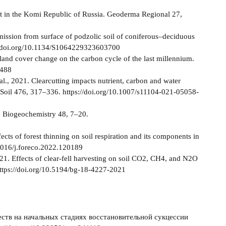
st in the Komi Republic of Russia. Geoderma Regional 27,
emission from surface of podzolic soil of coniferous–deciduous
s://doi.org/10.1134/S1064229323603700
 land cover change on the carbon cycle of the last millennium.
3488
l., 2021. Clearcutting impacts nutrient, carbon and water
d Soil 476, 317–336. https://doi.org/10.1007/s11104-021-05058-
e. Biogeochemistry 48, 7–20.
ects of forest thinning on soil respiration and its components in
.1016/j.foreco.2022.120189
 2021. Effects of clear-fell harvesting on soil CO2, CH4, and N2O
https://doi.org/10.5194/bg-18-4227-2021
ств на начальных стадиях восстановительной сукцессии