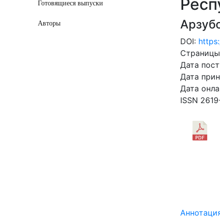
Респ
Готовящиеся выпуски
Арзуб
Авторы
DOI:
https
Страницы:
Дата пост
Дата прин
Дата онла
ISSN 2619
СКАЧ
1.63 Mb
Аннотаци