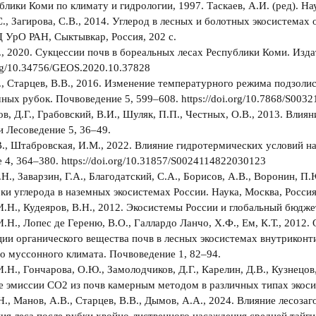
блики Коми по климату и гидрологии, 1997. Таскаев, А.И. (ред). Нау
С., Загирова, С.В., 2014. Углерод в лесных и болотных экосистем
УрО РАН, Сыктывкар, Россия, 202 с.
, 2020. Сукцессии почв в бореальных лесах Республики Коми. Изда
.org/10.34756/GEOS.2020.10.37828
, Старцев, В.В., 2016. Изменение температурного режима подзолис
ных рубок. Почвоведение 5, 599–608. https://doi.org/10.7868/S00
в, Д.Г., Грабовский, В.И., Шуляк, П.П., Честных, О.В., 2013. Влия
и Лесоведение 5, 36–49.
В., Штабровская, И.М., 2022. Влияние гидротермических условий 
 4, 364–380. https://doi.org/10.31857/S0024114822030123
Н., Заварзин, Г.А., Благодатский, С.А., Борисов, А.В., Воронин, П.Ю
ки углерода в наземных экосистемах России. Наука, Москва, Россия,
И.Н., Кудеяров, В.Н., 2012. Экосистемы России и глобальный бюджет
И.Н., Лопес де Гереню, В.О., Галлардо Ланчо, Х.Ф., Ем, К.Т., 2012.
ии органического вещества почв в лесных экосистемах внутриконт
о муссонного климата. Почвоведение 1, 82–94.
.Н., Гончарова, О.Ю., Замолодчиков, Д.Г., Карелин, Д.В., Кузнецов,
 эмиссии СО2 из почв камерным методом в различных типах экоси
Н., Манов, А.В., Старцев, В.В., Дымов, А.А., 2024. Влияние лесоза