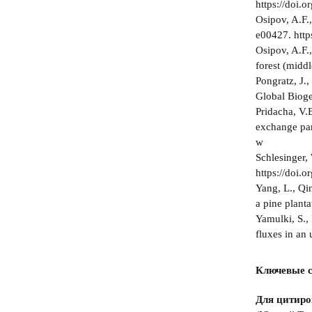
https://doi.
Osipov, A.F.
e00427. http
Osipov, A.F.
forest (midd
Pongratz, J.
Global Biog
Pridacha, V.
exchange par
w
Schlesinger,
https://doi
Yang, L., Qin
a pine plant
Yamulki, S., 
fluxes in an
Ключевые с
Для цитиро