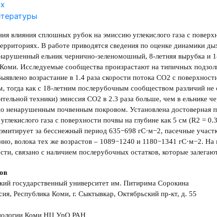
ах
итературы
ия влияния сплошных рубок на эмиссию углекислого газа с поверх
ерриториях. В работе приводятся сведения по оценке динамики дыха
арушенный ельник чернично-зеленомошный, 8-летняя вырубка и 18
 Коми. Исследуемые сообщества произрастают на типичных подзо
Выявлено возрастание в 1.4 раза скорости потока СО2 с поверхнос
, тогда как с 18-летним послерубочным сообществом различий не 
ительной техники) эмиссия СО2 в 2.3 раза больше, чем в ельнике че
но ненарушенным почвенным покровом. Установлена достоверная п
углекислого газа с поверхности почвы на глубине как 5 см (R2 = 0.3
эмитирует за бесснежный период 635−698 гС·м−2, пасечные участк
нно, волока тех же возрастов – 1089−1240 и 1180−1341 гС·м−2. На
сти, связано с наличием послерубочных остатков, которые залегают
бов
кий государственный университет им. Питирима Сорокина
сия, Республика Коми, г. Сыктывкар, Октябрьский пр-кт, д. 55
иологии Коми НЦ УрО РАН