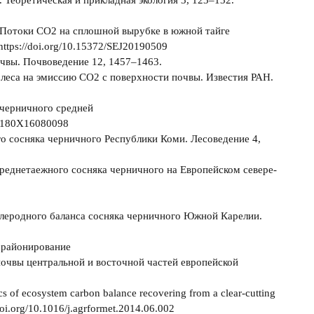
 Теоретическая и прикладная экология 3, 123–132.
19. Потоки СО2 на сплошной вырубке в южной тайге
ttps://doi.org/10.15372/SEJ20190509
очвы. Почвоведение 12, 1457–1463.
и леса на эмиссию СО2 с поверхности почвы. Известия РАН.
 черничного средней
32180X16080098
о сосняка черничного Республики Коми. Лесоведение 4,
среднетаежного сосняка черничного на Европейском севере-
углеродного баланса сосняка черничного Южной Карелии.
е районирование
очвы центральной и восточной частей европейской
s of ecosystem carbon balance recovering from a clear-cutting
/doi.org/10.1016/j.agrformet.2014.06.002