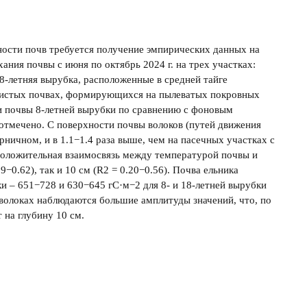
ности почв требуется получение эмпирических данных на
ния почвы с июня по октябрь 2024 г. на трех участках:
-летняя вырубка, расположенные в средней тайге
листых почвах, формирующихся на пылеватых покровных
ти почвы 8-летней вырубки по сравнению с фоновым
отмечено. С поверхности почвы волоков (путей движения
рничном, и в 1.1−1.4 раза выше, чем на пасечных участках с
оложительная взаимосвязь между температурой почвы и
9−0.62), так и 10 см (R2 = 0.20−0.56). Почва ельника
и – 651−728 и 630−645 гС·м−2 для 8- и 18-летней вырубки
 волоках наблюдаются большие амплитуды значений, что, по
 на глубину 10 см.