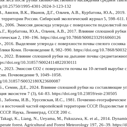
ия леса после рубки хвойно-лиственного насаждения средней тайги.
.org/10.25750/1995-4301-2024-3-123-132
., Авилов, В.К., Иванов, Д.Г., Ольчев, А.В., Курбатова, Ю.А., 20
 территории России. Сибирский экологический журнал 5, 598–611. h
., 2006. Эмиссия диоксида углерода с поверхности подзолистой п
.Г., Курбатова, Ю.А., Ольчев, А.В., 2017. Влияние сплошной рубк
гическая 2, 190–196. https://doi.org/10.7868/S0002332916060126
., 2016. Выделение углерода с поверхности почвы спелого сосняка
блики Коми. Почвоведение 8, 982–990. https://doi.org/10.7868/S00
., 2022. Влияние сплошной рубки на дыхание почвы среднетаежног
tps://doi.org/10.31857/S0024114822030111
., 2023. Эмиссия СО2 с поверхности почвы на 10-летней вырубке 
сии. Почвоведение 9, 1049–1058.
.org/10.31857/S0032180X23600087
Б., Семин, Д.Е., 2024. Влияние сплошной рубки на составляющие 
я экосистем 7 (3), 64–83. https://doi.org/10.23859/estr-230505
Н., Забоева, И.В., Урусевская, И.С., 1981. Почвенно-географическо
 и восточной частей европейской территории СССР. Подзолистые п
СССР. Наука, Ленинград, СССР, 200 с.
 Takagi, K., Liang, N., Ueyama, M., Fukuzawa, K. et al., 2014. Dynamic
mperate forest. Agricultural and Forest Meteorology 197, 26–39. https:/