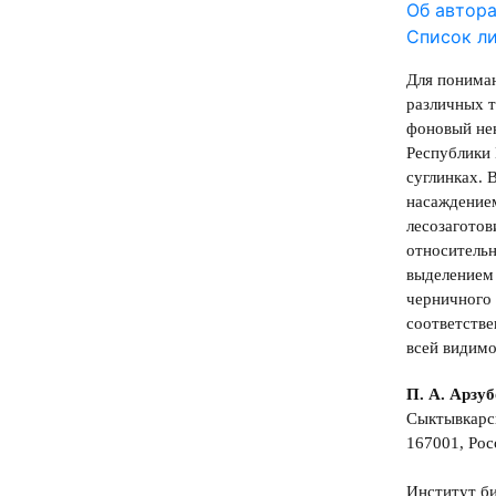
Об автор
Список л
Для пониман
различных т
фоновый нен
Республики
суглинках. 
насаждением
лесозаготов
относитель
выделением 
черничного 
соответстве
всей видимо
П. А. Арзу
Сыктывкарс
167001, Рос
Институт б