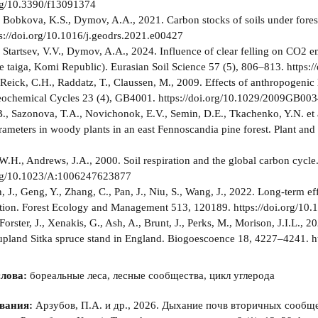
org/10.3390/f13091374
, Bobkova, K.S., Dymov, A.A., 2021. Carbon stocks of soils under fore
s://doi.org/10.1016/j.geodrs.2021.e00427
, Startsev, V.V., Dymov, A.A., 2024. Influence of clear felling on СО2 
le taiga, Komi Republic). Eurasian Soil Science 57 (5), 806–813. http
, Reick, C.H., Raddatz, T., Claussen, M., 2009. Effects of anthropogenic
eochemical Cycles 23 (4), GB4001. https://doi.org/10.1029/2009GB00
B., Sazonova, T.A., Novichonok, E.V., Semin, D.E., Tkachenko, Y.N. et a
ameters in woody plants in an east Fennoscandia pine forest. Plant an
 W.H., Andrews, J.A., 2000. Soil respiration and the global carbon cycl
.org/10.1023/A:1006247623877
, J., Geng, Y., Zhang, C., Pan, J., Niu, S., Wang, J., 2022. Long-term eff
ation. Forest Ecology and Management 513, 120189. https://doi.org/10
Forster, J., Xenakis, G., Ash, A., Brunt, J., Perks, M., Morison, J.I.L.,
 upland Sitka spruce stand in England. Biogoescoence 18, 4227–4241. 
лова:
бореальные леса, лесные сообщества, цикл углерода
вания:
Арзубов, П.А. и др., 2026. Дыхание почв вторичных сообще