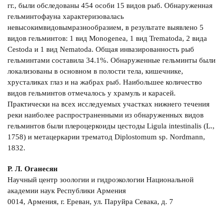
гг., были обследованы 454 особи 15 видов рыб. Обнаруженная
гельминтофауна характеризовалась
невысокимвидовымразнообразием, в результате выявлено 5
видов гельминтов: 1 вид Monogenea, 1 вид Trematoda, 2 вида
Cestoda и 1 вид Nematoda. Общая инвазированность рыб
гельминтами составила 34.1%. Обнаруженные гельминты были
локализованы в основном в полости тела, кишечнике,
хрусталиках глаз и на жабрах рыб. Наибольшее количество
видов гельминтов отмечалось у храмуль и карасей.
Практически на всех исследуемых участках нижнего течения
реки наиболее распространенными из обнаруженных видов
гельминтов были плероцеркоиды цестоды Ligula intestinalis (L.,
1758) и метацеркарии трематод Diplostomum sp. Nordmann,
1832.
Р. Л. Оганесян
Научный центр зоологии и гидроэкологии Национальной
академии наук Республики Армения
0014, Армения, г. Ереван, ул. Паруйра Севака, д. 7