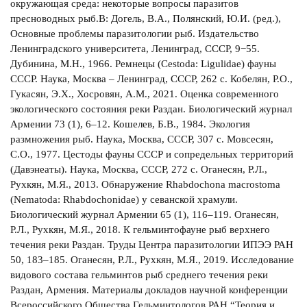
окружающая среда: некоторые вопросы паразитов
пресноводных рыб.В: Догель, В.А., Полянский, Ю.И. (ред.),
Основные проблемы паразитологии рыб. Издательство
Ленинградского университета, Ленинград, СССР, 9−55.
Дубинина, М.Н., 1966. Ремнецы (Cestoda: Ligulidae) фауны
СССР. Наука, Москва – Ленинград, СССР, 262 с. Кобелян, Р.О.,
Гукасян, Э.Х., Хосровян, А.М., 2021. Оценка современного
экологического состояния реки Раздан. Биологический журнал
Армении 73 (1), 6–12. Кошелев, Б.В., 1984. Экология
размножения рыб. Наука, Москва, СССР, 307 с. Мовсесян,
С.О., 1977. Цестоды фауны СССР и сопредельных территорий
(Давэнеаты). Наука, Москва, СССР, 272 с. Оганесян, Р.Л.,
Рухкян, М.Я., 2013. Обнаружение Rhabdochona macrostoma
(Nematoda: Rhabdochonidae) у севанской храмули.
Биологический журнал Армении 65 (1), 116–119. Оганесян,
Р.Л., Рухкян, М.Я., 2018. К гельминтофауне рыб верхнего
течения реки Раздан. Труды Центра паразитологии ИПЭЭ РАН
50, 183–185. Оганесян, Р.Л., Рухкян, М.Я., 2019. Исследование
видового состава гельминтов рыб среднего течения реки
Раздан, Армения. Материалы докладов научной конференции
Всероссийского Общества Гельминтологов РАН “Теория и