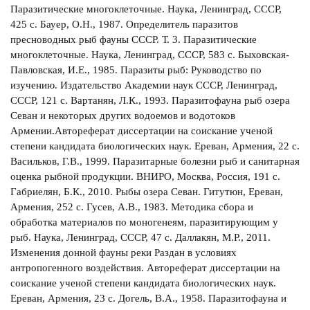
Паразитические многоклеточные. Наука, Ленинград, СССР,
425 с. Бауер, О.Н., 1987. Определитель паразитов
пресноводных рыб фауны СССР. Т. 3. Паразитические
многоклеточные. Наука, Ленинград, СССР, 583 с. Быховская-
Павловская, И.Е., 1985. Паразиты рыб: Руководство по
изучению. Издательство Академии наук СССР, Ленинград,
СССР, 121 с. Вартанян, Л.К., 1993. Паразитофауна рыб озера
Севан и некоторых других водоемов и водотоков
Армении.Автореферат диссертации на соискание ученой
степени кандидата биологических наук. Ереван, Армения, 22 c.
Васильков, Г.В., 1999. Паразитарные болезни рыб и санитарная
оценка рыбной продукции. ВНИРО, Москва, Россия, 191 с.
Габриелян, Б.К., 2010. Рыбы озера Севан. Гитутюн, Ереван,
Армения, 252 с. Гусев, А.В., 1983. Методика сбора и
обработка материалов по моногенеям, паразитирующим у
рыб. Наука, Ленинград, СССР, 47 с. Даллакян, М.Р., 2011.
Изменения донной фауны реки Раздан в условиях
антропогенного воздействия. Автореферат диссертации на
соискание ученой степени кандидата биологических наук.
Ереван, Армения, 23 с. Догель, В.А., 1958. Паразитофауна и