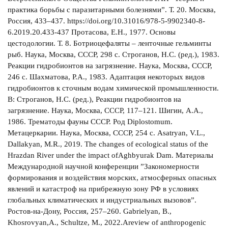
практика борьбы с паразитарными болезнями”. Т. 20. Москва,
Россия, 433–437. https://doi.org/10.31016/978-5-9902340-8-
6.2019.20.433-437 Протасова, Е.Н., 1977. Основы
цестодологии. Т. 8. Ботриоцефаляты – ленточные гельминты
рыб. Наука, Москва, СССР, 298 с. Строганов, Н.С. (ред.), 1983.
Реакции гидробионтов на загрязнение. Наука, Москва, СССР,
246 с. Шахматова, Р.А., 1983. Адаптация некоторых видов
гидробионтов к сточным водам химической промышленности.
В: Строганов, Н.С. (ред.), Реакции гидробионтов на
загрязнение. Наука, Москва, СССР, 117–121. Шигин, А.А.,
1986. Трематоды фауны СССР. Род Diplostomum.
Метацеркарии. Наука, Москва, СССР, 254 с. Asatryan, V.L.,
Dallakyan, M.R., 2019. The changes of ecological status of the
Hrazdan River under the impact ofAghbyurak Dam. Материалы
Международной научной конференции ”Закономерности
формирования и воздействия морских, атмосферных опасных
явлений и катастроф на прибрежную зону РФ в условиях
глобальных климатических и индустриальных вызовов”.
Ростов-на-Дону, Россия, 257–260. Gabrielyan, B.,
Khosrovyan,A., Schultze, M., 2022.Areview of anthropogenic