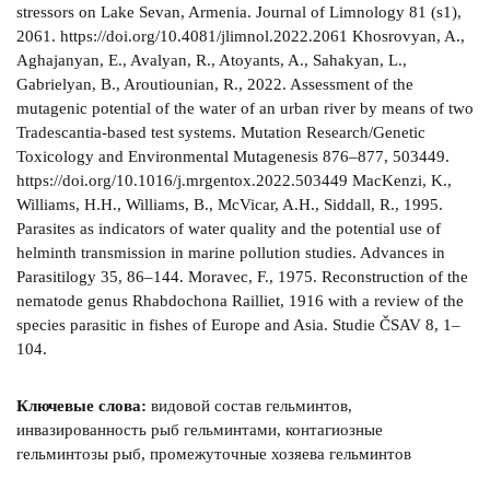
stressors on Lake Sevan, Armenia. Journal of Limnology 81 (s1),
2061. https://doi.org/10.4081/jlimnol.2022.2061 Khosrovyan, A.,
Aghajanyan, E., Avalyan, R., Atoyants, A., Sahakyan, L.,
Gabrielyan, B., Aroutiounian, R., 2022. Assessment of the
mutagenic potential of the water of an urban river by means of two
Tradescantia-based test systems. Mutation Research/Genetic
Toxicology and Environmental Mutagenesis 876–877, 503449.
https://doi.org/10.1016/j.mrgentox.2022.503449 MacKenzi, K.,
Williams, H.H., Williams, B., McVicar, A.H., Siddall, R., 1995.
Parasites as indicators of water quality and the potential use of
helminth transmission in marine pollution studies. Advances in
Parasitilogy 35, 86–144. Moravec, F., 1975. Reconstruction of the
nematode genus Rhabdochona Railliet, 1916 with a review of the
species parasitic in fishes of Europe and Asia. Studie ČSAV 8, 1–
104.
Ключевые слова:
видовой состав гельминтов,
инвазированность рыб гельминтами, контагиозные
гельминтозы рыб, промежуточные хозяева гельминтов