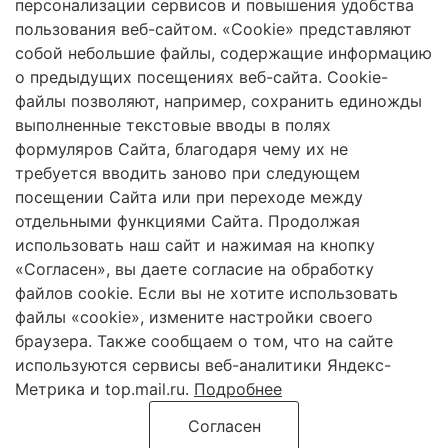
персонализации сервисов и повышения удобства
пользования веб-сайтом. «Cookie» представляют
собой небольшие файлы, содержащие информацию
о предыдущих посещениях веб-сайта. Cookie-
2026 Трансформация экосистем
файлы позволяют, например, сохранить единожды
Череповецкий Государственный Университет
выполненные текстовые вводы в полях
формуляров Сайта, благодаря чему их не
ISSN 2619-0931 Online
требуется вводить заново при следующем
посещении Сайта или при переходе между
Контент доступен под лицензией
Creative Commons Attribution 4.0
License
отдельными функциями Сайта. Продолжая
использовать наш сайт и нажимая на кнопку
«Согласен», вы даете согласие на обработку
файлов cookie. Если вы не хотите использовать
Сетевое издание «Трансформация экосистем» / «Ecosystem
transformation» зарегистрировано Федеральной службой по надзору в
файлы «cookie», измените настройки своего
сфере связи, информационных технологий и массовых коммуникаций
браузера. Также сообщаем о том, что на сайте
(Роскомнадзор) 21 марта 2023 г. Регистрационный номер ЭЛ № ФС
используются сервисы веб-аналитики Яндекс-
77-84977.
Метрика и top.mail.ru.
Подробнее
Согласен