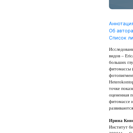
Аннотаци
Об автор
Список л
Исследовани
видов – Eric
больших глу
фитомассы (
фотопигмент
Heterokonto
точке показ
оцененная п
фитомассе и
развиваются
Ирина Конс
Институт б