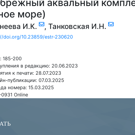
брежный аквальный компле
ное море)
неева И.К.
,
Танковская И.Н.
://doi.org/10.23859/estr-230620
 185-200
упления в редакцию: 20.06.2023
ятия к печати: 28.07.2023
йн-публикации: 07.03.2025
да номера: 15.03.2025
-0931 Online
АТЬ