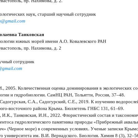
евастополь, пр. Нахимова, д. 2.
ологических наук, старший научный сотрудник
va@gmail.com
олаевна Танковская
иологии южных морей имени А.О. Ковалевского РАН
евастополь, пр. Нахимова, д. 2
учный сотрудник
@gmail.com
И., 2005. Количественная оценка доминирования в экологических соо
огии и гидробиологии. СамНЦ РАН, Тольятти, Россия, 37–48.
, Садогурская, С.А., Садогурский, С.Е., 2019. К изучению водоро
юго-восточного района Крыма. Бюллетень ГНБС 131, 61–69.
, И.К., Танковская, И.Н., 2022. Флористический состав и таксономи
ентоса гидрологического памятника природы «Прибрежный акваль
ч» (Черное море) в современных условиях. Ученые записки Крымс
о университета им. В.И. Вернадского. Биология. Химия 8 (3), 32–5