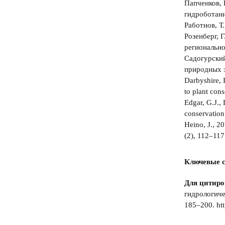
Папченков, 
гидроботани
Работнов, Т
Розенберг, 
регионально
Садогурский
природных з
Darbyshire, I
to plant con
Edgar, G.J., 
conservation
Heino, J., 2
(2), 112–117
Ключевые с
Для цитиро
гидрологиче
185–200. htt