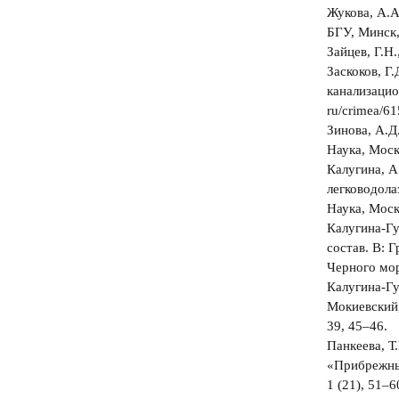
Жукова, А.А
БГУ, Минск,
Зайцев, Г.Н
Заскоков, Г
канализацио
ru/crimea/6
Зинова, А.Д
Наука, Моск
Калугина, А
легководола
Наука, Моск
Калугина-Гу
состав. В: 
Черного мор
Калугина-Гу
Мокиевский,
39, 45–46.
Панкеева, Т
«Прибрежный
1 (21), 51–6