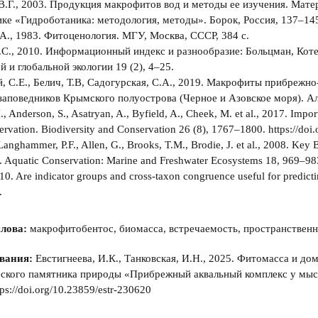
В.Г., 2003. Продукция макрофитов вод и методы ее изучения. Мат
ке «Гидроботаника: методология, методы». Борок, Россия, 137–14
.А., 1983. Фитоценология. МГУ, Москва, СССР, 384 с.
Г.С., 2010. Информационный индекс и разнообразие: Больцман, Кот
й и глобальной экологии 19 (2), 4–25.
, С.Е., Белич, Т.В, Садогурская, С.А., 2019. Макрофиты прибрежн
аповедников Крымского полуострова (Черное и Азовское моря). Аль
., Anderson, S., Asatryan, A., Byfield, A., Cheek, M. et al., 2017. Import
servation. Biodiversity and Conservation 26 (8), 1767–1800. https://d
Langhammer, P.F., Allen, G., Brooks, T.M., Brodie, J. et al., 2008. Key Bi
. Aquatic Conservation: Marine and Freshwater Ecosystems 18, 969–98
010. Are indicator groups and cross-taxon congruence useful for predicti
.
лова:
макрофитобентос, биомасса, встречаемость, пространствен
вания:
Евстигнеева, И.К., Танковская, И.Н., 2025. Фитомасса и д
ского памятника природы «Прибрежный аквальный комплекс у мыса
ps://doi.org/10.23859/estr-230620