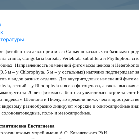
я
ах
итературы
е фитобентоса акватории мыса Сарыч показало, что базовым проду
aria crinita, Gongolaria barbata, Vertebrata subulifera и Phyllophor
бинах. Направленность изменений фитомассы ценоза и Heterokont
0.5 м – у Chlorophyta, 5 м – у остальных) наглядно подтверждает з
ов у видов разных отделов. Для внутригодовых изменений фитомас
phyta, летний – у Rhodophyta и всего фитоценоза, а также высокая
ывают, что за 20 лет фитомасса бентоса увеличилась втрое за счет
о индексам Шеннона и Пиелу, во времени ниже, чем в пространств
 видовому разнообразию лидируют морские и олигосапробные виды
 солоноватоводные, поли- и мезосапробные.
тантиновна Евстигнеева
иологии южных морей имени А.О. Ковалевского РАН