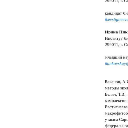
299011, г. С
кандидат би
ikevstignee
Ирина Ник
Институт б
299011, г. С
младший на
itankovskay
Баканов, А.
методы экол
Белич, Т.В.
комплексов 
Евстигнеева
макрофитоб
у мыса Сары
федеральног