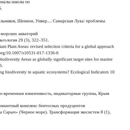
ериалы школы по
5.
ельников, Шеннон, Уивер.... Самарская Лука: проблемы
о-морских акваторий
гология 29 (3), 322–351.
ant Plant Areas: revised selection criteria for a global approach
oi.org/10.1007/s10531-017-1336-6
odiversity Areas as globally significant target sites for marine
3.
ng biodiversity in aquatic ecosystems? Ecological Indicators 10
но-временная изменчивость, индикаторные группы, Крым
оминантный комплекс бентосных продуцентов
 Сарыч» (Черное море). Трансформация экосистем 8 (1),