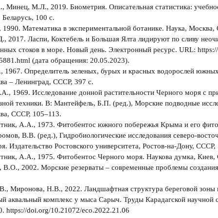
., Минец, М.Л., 2019. Биометрия. Описательная статистика: учебное
 Беларусь, 100 с.
., 1990. Математика в экспериментальной ботанике. Наука, Москва, 
.Д., 2017. Ласпи, Коктебель и Большая Ялта лидируют по сливу не
нных стоков в море. Новый день. Электронный ресурс. URL: https:
15881.html (дата обращения: 20.05.2023).
., 1967. Определитель зеленых, бурых и красных водорослей южны
ва – Ленинград, СССР, 397 с.
.А., 1969. Исследование донной растительности Черного моря с п
зной техники. В: Мантейфель, Б.П. (ред.), Морские подводные иссл
ва, СССР, 105–113.
тник, А.А., 1973. Фитобентос южного побережья Крыма и его фит
Громов, В.В. (ред.), Гидробиологические исследования северо-восто
я. Издательство Ростовского университета, Ростов-на-Дону, СССР,
тник, А.А., 1975. Фитобентос Черного моря. Наукова думка, Киев, 
 В.О., 2002. Морские резерваты – современные проблемы создани
.В., Миронова, Н.В., 2022. Ландшафтная структура береговой зон
 аквальный комплекс у мыса Сарыч. Труды Карадагской научной с
0. https://doi.org/10.21072/eco.2022.21.06