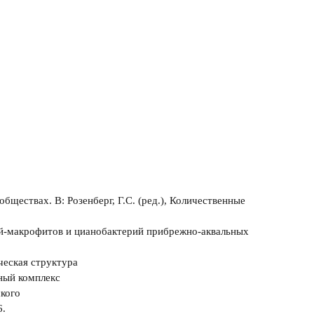
бществах. В: Розенберг, Г.С. (ред.), Количественные
слей-макрофитов и цианобактерий прибрежно-аквальных
ческая структура
ный комплекс
кого
6.