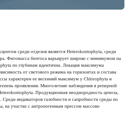
центом среди отделов является Heterokontophyta, среди
a crispa. Фитомасса бентоса варьирует широко с минимумом на
ophyta по глубинам идентична. Локация максимума
ависимость от светового режима на горизонтах и состава
сы характерен ее весенний максимум у Chlorophyta и
 степень проявления. Многолетние наблюдения в реперной
 Heterokontophyta. Продукционная неоднородность ценоза,
е. Среди индикаторов галобности и сапробности среды по
, на участке с антропогенным прессом массово