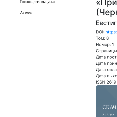
«При
Готовящиеся выпуски
(Чер
Авторы
Евстиг
DOI:
https
Том: 8
Номер: 1
Страницы:
Дата пост
Дата прин
Дата онла
Дата выхо
ISSN 2619
СКАЧ
2.18 Mb