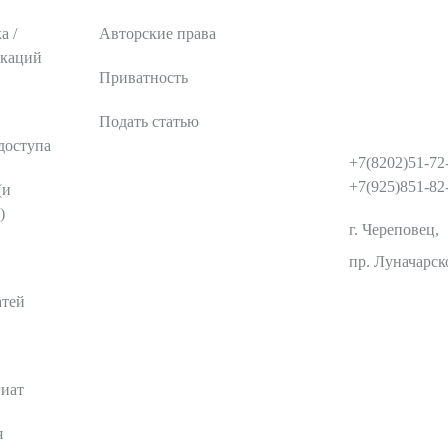
а /
Авторские права
икаций
Приватность
Подать статью
КОНТАКТЫ
доступа
+7(8202)51-72
+7(925)851-82
(и
)
г. Череповец,
пр. Луначарско
атей
гиат
я