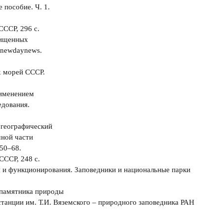
 пособие. Ч. 1.
СССР, 296 с.
очищенных
//newdaynews.
х морей СССР.
рименением
едования.
огеографический
чной части
 50–68.
СССР, 248 с.
я и функционирования. Заповедники и национальные парки
ы памятника природы
танции им. Т.И. Вяземского – природного заповедника РАН