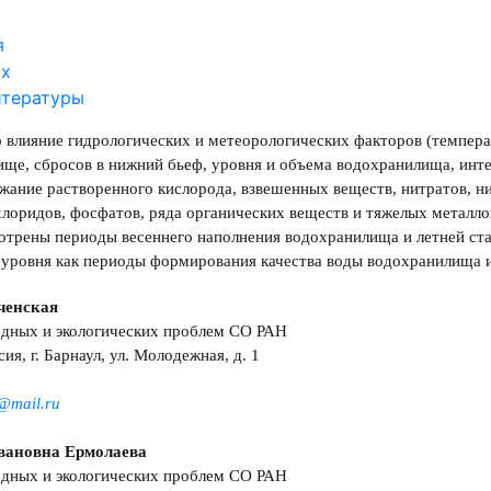
я
ах
итературы
 влияние гидрологических и метеорологических факторов (темпера
ще, сбросов в нижний бьеф, уровня и объема водохранилища, инт
жание растворенного кислорода, взвешенных веществ, нитратов, н
хлоридов, фосфатов, ряда органических веществ и тяжелых металл
отрены периоды весеннего наполнения водохранилища и летней ст
уровня как периоды формирования качества воды водохранилища и
еченская
одных и экологических проблем СО РАН
ия, г. Барнаул, ул. Молодежная, д. 1
@mail.ru
вановна Ермолаева
одных и экологических проблем СО РАН