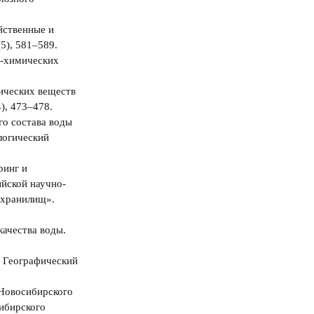
яйственные и
5), 581–589.
о-химичeских
мических веществ
), 473–478.
го состава воды
логический
ринг и
йской научно-
охранилищ».
качества воды.
. Географический
 Новосибирского
ибирского