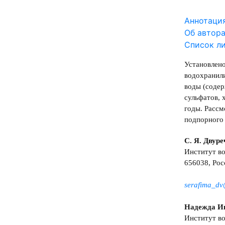
Аннотаци
Об автор
Список л
Установлено
водохранили
воды (содер
сульфатов, 
годы. Рассм
подпорного 
С. Я. Двур
Институт в
656038, Росс
serafima_dv
Надежда И
Институт в