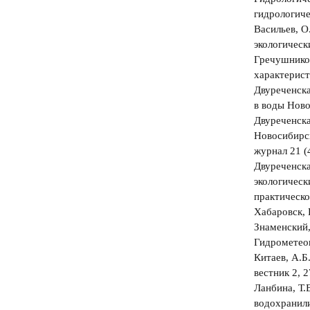
гидрологиче
Васильев, О
экологическ
Гречушников
характeрист
Двуреченска
в воды Ново
Двуреченска
Новосибирск
журнал 21 (
Двуреченска
экологичес
практическ
Хабаровск, 
Знаменский,
Гидрометеои
Китаев, А.Б
вестник 2, 
Ланбина, Т.
водохранили