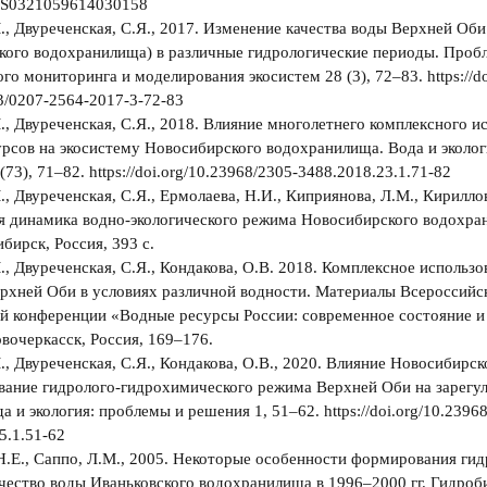
8/S0321059614030158
., Двуреченская, С.Я., 2017. Изменение качества воды Верхней Оби
кого водохранилища) в различные гидрологические периоды. Проб
го мониторинга и моделирования экосистем 28 (3), 72–83. https://do
3/0207-2564-2017-3-72-83
., Двуреченская, С.Я., 2018. Влияние многолетнего комплексного и
рсов на экосистему Новосибирского водохранилища. Вода и эколо
73), 71–82. https://doi.org/10.23968/2305-3488.2018.23.1.71-82
., Двуреченская, С.Я., Ермолаева, Н.И., Киприянова, Л.М., Кириллов,
я динамика водно-экологического режима Новосибирского водохра
бирск, Россия, 393 с.
., Двуреченская, С.Я., Кондакова, О.В. 2018. Комплексное использ
рхней Оби в условиях различной водности. Материалы Всероссийс
й конференции «Водные ресурсы России: современное состояние и
Новочеркасск, Россия, 169–176.
., Двуреченская, С.Я., Кондакова, О.В., 2020. Влияние Новосибир
вание гидролого-гидрохимического режима Верхней Оби на зарегу
а и экология: проблемы и решения 1, 51–62. https://doi.org/10.2396
5.1.51-62
Н.Е., Саппо, Л.М., 2005. Некоторые особенности формирования ги
чество воды Иваньковского водохранилища в 1996–2000 гг. Гидроб