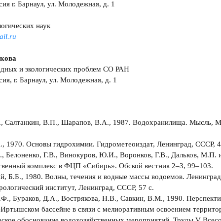
ия г. Барнаул, ул. Молодежная, д. 1
огических наук
il.ru
акова
одных и экологических проблем СО РАН
ия, г. Барнаул, ул. Молодежная, д. 1
., Салтанкин, В.П., Шарапов, В.А., 1987. Водохранилища. Мысль, 
., 1970. Основы гидрохимии. Гидрометеоиздат, Ленинград, СССР, 4
, Белоненко, Г.В., Винокуров, Ю.И., Воронков, Г.В., Дальков, М.П. и
венный комплекс в ФЦП «Сибирь». Обской вестник 2–3, 99–103.
й, Б.Б., 1980. Волны, течения и водные массы водоемов. Ленингра
ологический институт, Ленинград, СССР, 57 с.
.Ф., Бураков, Д.А., Вострякова, Н.В., Савкин, В.М., 1990. Перспек
-Иртышском бассейне в связи с мелиоративным освоением террито
еское обоснование водохозяйственных мероприятий. Труды V Всес