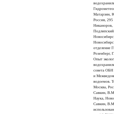
водохранил
Гидрометеои
Матарзин, Ю
Россия, 295 
Никаноров, 
Подлипский,
Новосибирск
Новосибирс
отделение Г
Розенберг, Г
Опыт эколог
водохранил
совета ОБН
и Межведомс
водоемов. 
Москва, Рос
Савкин, В.М
Наука, Ново
Савкин, В.М
использован