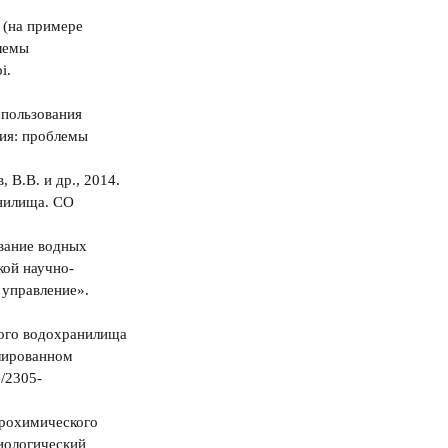
 (на примере
лемы
i.
спользования
гия: проблемы
 В.В. и др., 2014.
нилища. СО
ование водных
кой научно-
 управление».
ского водохранилища
лированном
8/2305-
дрохимического
иологический