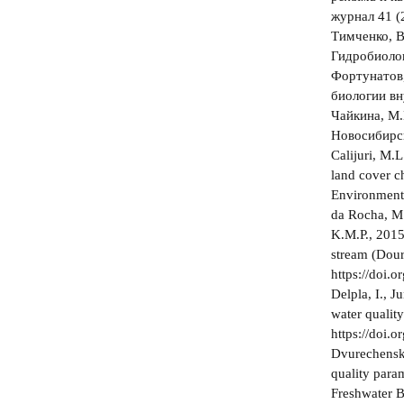
журнал 41 (
Тимченко, В
Гидробиолог
Фортунатов,
биологии вн
Чайкина, М.
Новосибирск
Calijuri, M.L
land cover c
Environmenta
da Rocha, M.
K.M.P., 2015
stream (Dour
https://doi.
Delpla, I., 
water qualit
https://doi.
Dvurechenska
quality para
Freshwater B