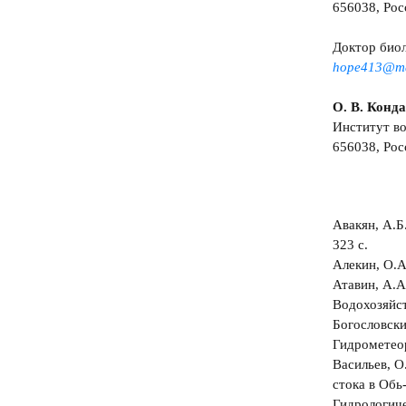
656038, Росс
Доктор биол
hope413@ma
О. В. Конд
Институт в
656038, Росс
Авакян, А.Б
323 с.
Алекин, О.А
Атавин, А.А.
Водохозяйст
Богословски
Гидрометеор
Васильев, О
стока в Обь
Гидрологич