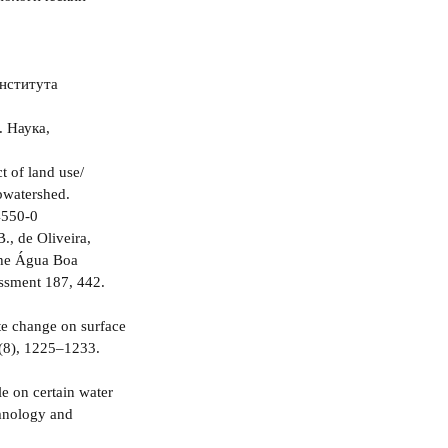
нститута
 Наука,
ct of land use/
bwatershed.
4550-0
., de Oliveira,
 the Água Boa
ssment 187, 442.
ate change on surface
 (8), 1225–1233.
e on certain water
imnology and