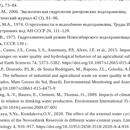
2), 73–84.
.М., 2006. Экологическая гидрология днепровских водохранилищ.
ический журнал 42 (3), 81–96.
 М.А., 1974. О проточности и водообмене водохранилищ. Труды И
утренних вод АН СССР 26, 111–120.
В., 1975. Гидрохимический режим Новосибирского водохранилища.
, СССР, 130 с.
., Castro, J.S., Costa, L.S., Assemany, P.P., Alves, J.E. et al., 2015. Impa
hanges on water quality and hydrological behavior of an agricultural su
l Earth Sciences 74, 5373–5382. https://doi.org/10.1007/s12665-015-
P., Dourado, P.L.R., de Souza Rodrigues, M., Raposo, J.L., Grisolia, A.B
. The influence of industrial and agricultural waste on water quality in
ados, Mato Grosso do Sul, Brazil). Environmental Monitoring and Asse
org/10.1007/s10661-015-4475-9
Jung, A.-V., Baures, E., Clement, M., Thomas, O., 2009. Impacts of clim
y in relation to drinking water production. Environment International 35
org/10.1016/j.envint.2009.07.001
ya, S.Ya., Kondakova,O.V., 2020. The effect of the external water cycl
meters of the Novosibirsk Reservoir in different water-content years. L
iology 4, 916–917. https://doi.org/10.31951/2658-3518-2020-A-4-916