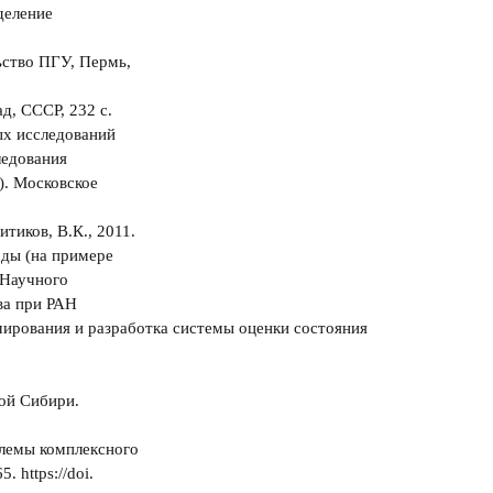
деление
ьство ПГУ, Пермь,
д, СССР, 232 с.
ых исследований
ледования
. Московское
итиков, В.К., 2011.
оды (на примере
 Научного
ва при РАН
ирования и разработка системы оценки состояния
ной Сибири.
блемы комплексного
 https://doi.