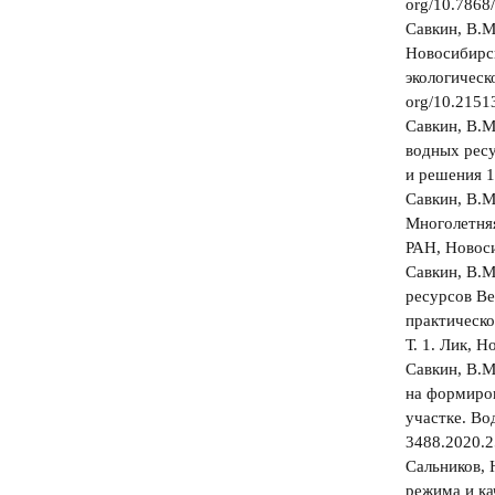
org/10.786
Савкин, В.М
Новосибирс
экологическо
org/10.2151
Савкин, В.М
водных ресу
и решения 1(
Савкин, В.М
Многолетня
РАН, Новоси
Савкин, В.М
ресурсов Ве
практическо
Т. 1. Лик, 
Савкин, В.М
на формиро
участке. Вод
3488.2020.2
Сальников, 
режима и ка