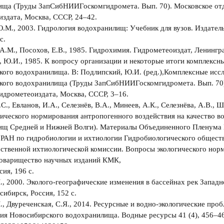
ища (Труды ЗапСибНИИГоскомгидромета. Вып. 70). Московское от
здата, Москва, СССР, 24–42.
.М., 2003. Гидрология водохранилищ: Учебник для вузов. Издател
с.
А.М., Посохов, Е.В., 1985. Гидрохимия. Гидрометеоиздат, Ленингра
 Ю.И., 1985. К вопросу организации и некоторые итоги комплексн
ого водохранилища. В: Подлипский, Ю.И. (ред.),Комплексные исс
кого водохранилища (Труды ЗапСибНИИГоскомгидромета. Вып. 70)
идрометеоиздата, Москва, СССР, 3–16.
.С., Евланов, И.А., Селезнёв, В.А., Минеев, А.К., Селезнёва, А.В., Ш
ического нормирования антропогенного воздействия на качество в
ищ Средней и Нижней Волги). Материалы Объединенного Пленума
 РАН по гидробиологии и ихтиологии Гидробиологического общест
твенной ихтиологической комиссии. Вопросы экологического норм
Товарищество научных изданий КМК,
сия, 196 с.
., 2000. Эколого-географические изменения в бассейнах рек Запад
сибирск, Россия, 152 с.
., Двуреченская, С.Я., 2014. Ресурсные и водно-экологические про
ия Новосибирского водохранилища. Водные ресурсы 41 (4), 456–465.