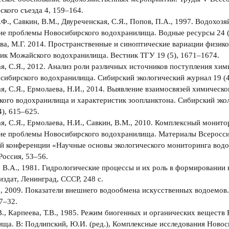
ского съезда 4, 159–164.
.Ф., Савкин, В.М., Двуреченская, С.Я., Попов, П.А., 1997. Водохоз
ие проблемы Новосибирского водохранилища. Водные ресурсы 24 (
а, М.Г. 2014. Пространствeнныe и синоптичeскиe вариации физик
ик Можайского водохранилища. Вестник ТГУ 19 (5), 1671–1674.
я, С.Я., 2012. Анализ роли различных источников поступления хи
сибирского водохранилища. Сибирский экологический журнал 19 (4
я, С.Я., Ермолаева, Н.И., 2014. Выявление взаимосвязей химическо
ого водохранилища и характеристик зоопланктона. Сибирский эко
4), 615–625.
я, С.Я., Ермолаева, Н.И., Савкин, В.М., 2010. Комплексный монито
кие проблемы Новосибирского водохранилища. Материалы Всеросси
ой конференции «Научные основы экологического мониторинга вод
Россия, 53–56.
 В.А., 1981. Гидрологические процессы и их роль в формировании 
здат, Ленинград, СССР, 248 с.
., 2009. Показатели внешнего водообмена искусственных водоемов
27–32.
В., Карпеева, Т.В., 1985. Режим биогенных и органических веществ
ща. В: Подлипский, Ю.И. (ред.), Комплексные исследования Новос