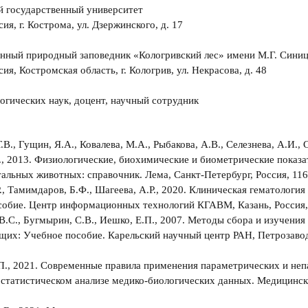
й государственный университет
ия, г. Кострома, ул. Дзержинского, д. 17
енный природный заповедник «Кологривский лес» имени М.Г. Сини
ия, Костромская область, г. Кологрив, ул. Некрасова, д. 48
огических наук, доцент, научный сотрудник
В., Гущин, Я.А., Ковалева, М.А., Рыбакова, А.В., Селезнева, А.И., 
., 2013. Физиологические, биохимические и биометрические показ
альных животных: справочник. Лема, Санкт-Петербург, Россия, 116
., Тамимдаров, Б.Ф., Шагеева, А.Р., 2020. Клиническая гематологи
обие. Центр информационных технологий КГАВМ, Казань, Россия, 
В.С., Бугмырин, С.В., Иешко, Е.П., 2007. Методы сбора и изучения
их: Учебное пособие. Карельский научный центр РАН, Петрозавод
П., 2021. Современные правила применения параметрических и не
 статистическом анализе медико-биологических данных. Медицинск