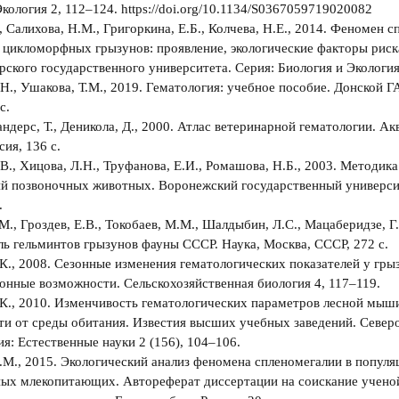
Экология 2, 112–124. https://doi.org/10.1134/S0367059719020082
., Салихова, Н.М., Григоркина, Е.Б., Колчева, Н.Е., 2014. Феномен 
 цикломорфных грызунов: проявление, экологические факторы риск
рского государственного университета. Серия: Биология и Экология
Н., Ушакова, Т.М., 2019. Гематология: учебное пособие. Донской Г
с.
Сандерс, Т., Деникола, Д., 2000. Атлас ветеринарной гематологии. А
сия, 136 с.
В., Хицова, Л.Н., Труфанова, Е.И., Ромашова, Н.Б., 2003. Методик
ий позвоночных животных. Воронежский государственный универси
.
М., Гроздев, Е.В., Токобаев, М.М., Шалдыбин, Л.С., Мацаберидзе, Г.В
ь гельминтов грызунов фауны СССР. Наука, Москва, СССР, 272 с.
.К., 2008. Сезонные изменения гематологических показателей у гр
онные возможности. Сельскохозяйственная биология 4, 117‒119.
.К., 2010. Изменчивость гематологических параметров лесной мыш
ти от среды обитания. Известия высших учебных заведений. Север
ия: Естественные науки 2 (156), 104‒106.
.М., 2015. Экологический анализ феномена спленомегалии в популя
ых млекопитающих. Автореферат диссертации на соискание учено