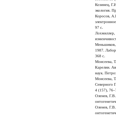
Козинец, Г.
экология. П
Коросов, А.
электронное
97 с.
Лохмиллер, 
изменчивост
Меньшиков, В
1987. Лабор
368 с.
Моисеева, 
Карелии. Ав
наук. Петроз
Моисеева, Т
Северного П
4 (157), 76‒
Оленев, Г.В
онтогенетич
Оленев, Г.В
онтогенетич