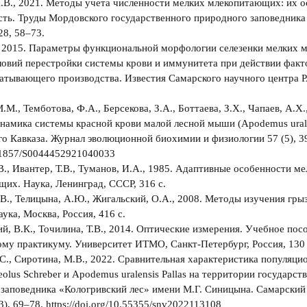
.В., 2021. Методы учета численности мелких млекопитающих: их о
ть. Труды Мордовского государственного природного заповедника 
8, 58‒73.
., 2015. Параметры функциональной морфологии селезенки мелких
ловий перестройки системы крови и иммунитета при действии факт
атывающего производства. Известия Самарского научного центра Р
М., Темботова, Ф.А., Берсекова, З.А., Боттаева, З.Х., Чапаев, А.Х.
намика системы красной крови малой лесной мыши (Apodemus urale
о Кавказа. Журнал эволюционной биохимии и физиологии 57 (5), 392
31857/S0044452921040033
В., Ивантер, Т.В., Туманов, И.А., 1985. Адаптивные особенности м
их. Наука, Ленинград, СССР, 316 с.
.В., Телицына, А.Ю., Жигальский, О.А., 2008. Методы изучения гры
аука, Москва, Россия, 416 с.
й, В.К., Точилина, Т.В., 2014. Оптические измерения. Учебное пос
му практикуму. Университет ИТМО, Санкт-Петербург, Россия, 130 
С., Сиротина, М.В., 2022. Сравнительная характеристика популяци
eolus Schreber и Apodemus uralensis Pallas на территории государст
заповедника «Кологривский лес» имени М.Г. Синицына. Самарский
3), 69–78. https://doi.org/10.55355/snv2022113108