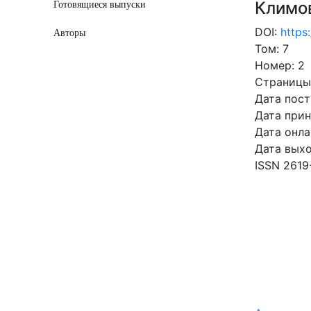
Климо
Готовящиеся выпуски
DOI:
https
Авторы
Том: 7
Номер: 2
Страницы:
Дата пост
Дата прин
Дата онла
Дата выхо
ISSN 2619
СКАЧ
2.91 Mb