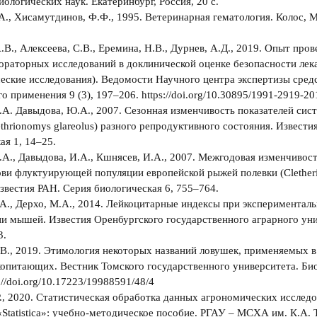
иологических наук. Екатеринбург, Россия, 20 с.
А., Хисамутдинов, Ф.Ф., 1995. Ветеринарная гематология. Колос, М
.В., Алексеева, С.В., Еремина, Н.В., Дурнев, А.Д., 2019. Опыт про
ораторных исследований в доклинической оценке безопасности лекар
еские исследования). Ведомости Научного центра экспертизы сред
о применения 9 (3), 197‒206. https://doi.org/10.30895/1991-2919-2
.А. Давыдова, Ю.А., 2007. Сезонная изменчивость показателей си
ethrionomys glareolus) разного репродуктивного состояния. Извести
ая 1, 14‒25.
.А., Давыдова, И.А., Кшнясев, И.А., 2007. Межгодовая изменчивост
ви флуктуирующей популяции европейской рыжей полевки (Clethe
 Известия РАН. Серия биологическая 6, 755‒764.
.А., Дерхо, М.А., 2014. Лейкоцитарные индексы при экспериментал
и мышей. Известия Оренбургского государственного аграрного ун
3.
.В., 2019. Этимология некоторых названий ловушек, применяемых в
опитающих. Вестник Томского государственного университета. Био
://doi.org/10.17223/19988591/48/4
Р., 2020. Статистическая обработка данных агрономических исследо
Statistica»: учебно-методическое пособие. РГАУ – МСХА им. К.А. 