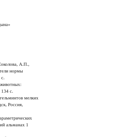
цына»
Соколова, А.П.,
атели нормы
 с.
я животных:
134 с.
 гельминтов мелких
ск, Россия,
параметрических
ий альманах 1