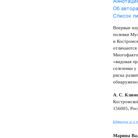
Аннотаци
Об автор
Список л
Впервые изу
полевки Myo
и Костромск
отличаются 
Многофактор
«видовая пр
селезенки у
риска разви
обнаружено
А. С. Клим
Костромско
156005, Росс
klimova.a.s
Марина Ва