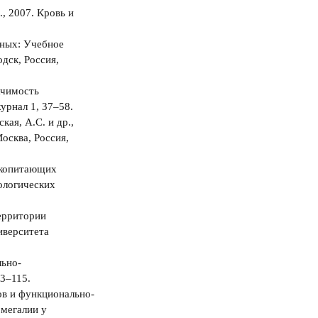
., 2007. Кровь и
нных: Учебное
дск, Россия,
ачимость
урнал 1, 37‒58.
кая, А.С. и др.,
осква, Россия,
екопитающих
ологических
территории
иверситета
льно-
03–115.
ов и функционально-
омегалии у