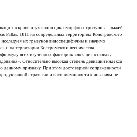
йкоцитов крови двух видов цикломорфных грызунов – рыжей
sis Pallas, 1811 на сопредельных территориях Кологривского
ы исследуемых грызунов видоспецифичны и значимо
с» и на территории Костромского лесничества.
формулу всех изученных факторов: «локация отлова»,
едования». Относительно высокая степень девиации индекса
по данному признаку. При этом достоверной сопряженности
продуктивной стратегии и восприимчивости к инвазиям не