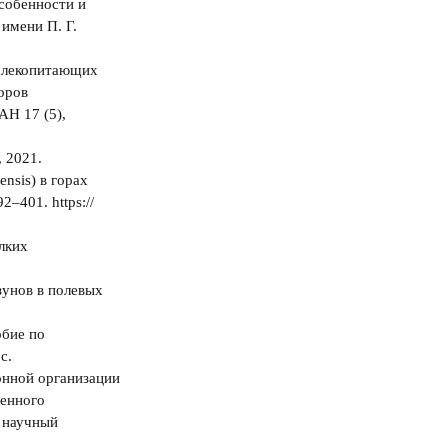
собенности и
имени П. Г.
 млекопитающих
оров
АН 17 (5),
, 2021.
nsis) в горах
–401. https://
елких
зунов в полевых
обие по
с.
онной организации
венного
 научный