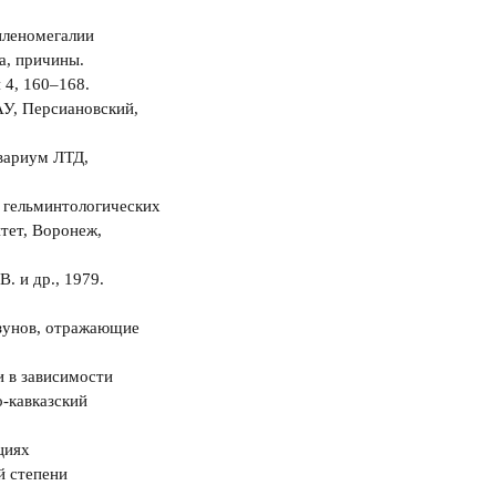
спленомегалии
а, причины.
 4, 160‒168.
АУ, Персиановский,
квариум ЛТД,
а гельминтологических
тет, Воронеж,
. и др., 1979.
ызунов, отражающие
и в зависимости
о-кавказский
циях
й степени