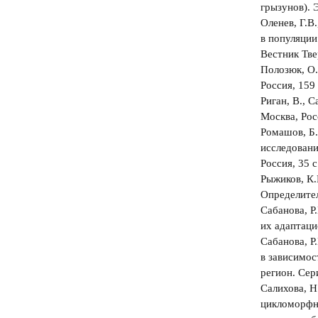
грызунов). 
Оленев, Г.В
в популяции
Вестник Тве
Полозюк, О.
Россия, 159 
Риган, В., 
Москва, Рос
Ромашов, Б.
исследован
Россия, 35 с
Рыжиков, К.
Определител
Сабанова, Р
их адаптаци
Сабанова, Р
в зависимос
регион. Сер
Салихова, Н
цикломорфн