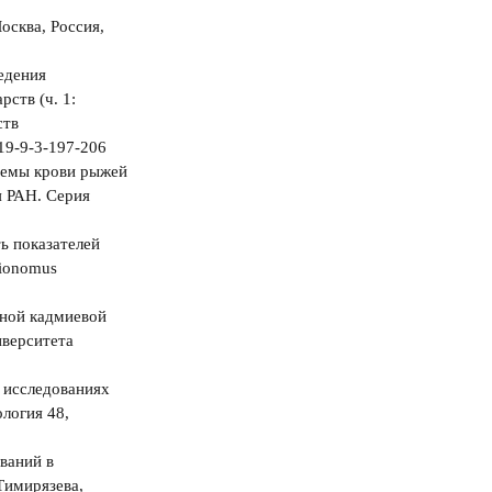
осква, Россия,
ведения
ств (ч. 1:
ств
019-9-3-197-206
стемы крови рыжей
я РАН. Серия
ь показателей
rionomus
ьной кадмиевой
иверситета
 исследованиях
логия 48,
ваний в
Тимирязева,