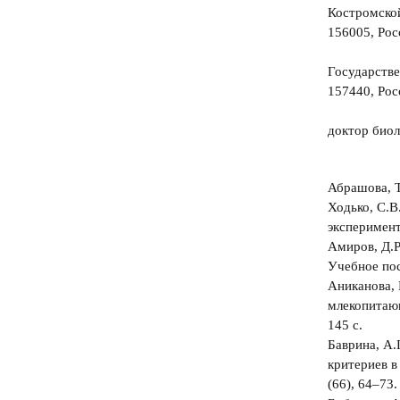
Костромско
156005, Росс
Государств
157440, Росс
доктор биол
Абрашова, Т.
Ходько, С.В
эксперимент
Амиров, Д.Р
Учебное пос
Аниканова, 
млекопитающ
145 с.
Баврина, А.
критериев в
(66), 64‒73.