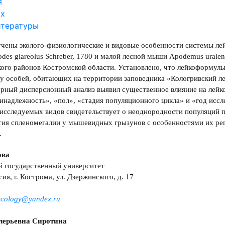
я
ах
итературы
чены эколого-физиологические и видовые особенности системы ле
des glareolus Schreber, 1780 и малой лесной мыши Apodemus uralen
ого районов Костромской области. Установлено, что лейкоформул
у особей, обитающих на территории заповедника «Кологривский ле
ный дисперсионный анализ выявил существенное влияние на лейко
инадлежность», «пол», «стадия популяционного цикла» и «год иссл
 исследуемых видов свидетельствует о неоднородности популяций 
тия спленомегалии у мышевидных грызунов с особенностями их ре
.
ова
й государственный университет
ия, г. Кострома, ул. Дзержинского, д. 17
.ecology@yandex.ru
лерьевна Сиротина