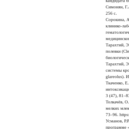
кандидата б
Симонян, Г.
256 с.
Сорокина, А
клинико-лаб
гематологич
медицинског
Тарахтий, Э
полевки (Cl
биологическ
Тарахтий, Э
системы кро
glareolus).
Ткаченко, Е
интоксикаци
3 (47), 81‒8
Толкачёв, О
мелких млек
73‒96. https
Усманов, Р.
программе «