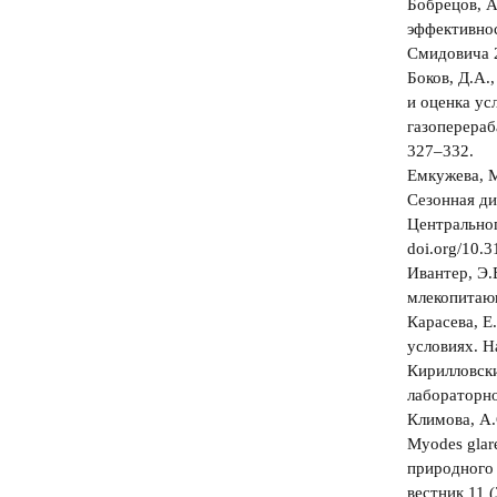
Бобрецов, А
эффективнос
Смидовича 2
Боков, Д.А
и оценка ус
газоперераб
327‒332.
Емкужева, М.
Сезонная ди
Центральног
doi.org/10.
Ивантер, Э.
млекопитающ
Карасева, Е
условиях. Н
Кирилловски
лабораторно
Климова, А.
Myodes glar
природного 
вестник 11 (