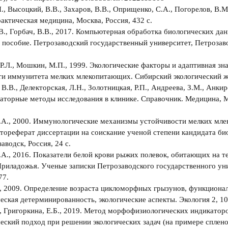
И., Высоцкий, В.В., Захаров, В.В., Оприщенко, С.А., Погорелов, В.М
рактическая медицина, Москва, Россия, 432 с.
В., Горбач, В.В., 2017. Компьютерная обработка биологических да
 пособие. Петрозаводский государственный университет, Петрозаво
Р.Л., Мошкин, М.П., 1999. Экологические факторы и адаптивная зн
и иммунитета мелких млекопитающих. Сибирский экологический ж
.В., Делекторская, Л.Н., Золотницкая, Р.П., Андреева, З.М., Анкирс
аторные методы исследования в клинике. Справочник. Медицина, М
Т.А., 2000. Иммунологические механизмы устойчивости мелких мл
тореферат диссертации на соискание ученой степени кандидата би
аводск, Россия, 24 с.
.А., 2016. Показатели белой крови рыжих полевок, обитающих на 
риладожья. Ученые записки Петрозаводского государственного ун
77.
., 2009. Определение возраста цикломорфных грызунов, функциона
еская детерминированность, экологические аспекты. Экология 2, 1
., Григоркина, Е.Б., 2019. Метод морфофизиологических индикатор
еский подход при решении экологических задач (на примере сплен