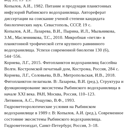
Копылов, А.И., 1982. Питание и продукция планктонных
инфузорий Рыбинского водохранилища. Автореферат
диссертации на соискание ученой степени кандидата
биологических наук. Севастополь, СССР, 19 с.
Копылов, А.И., Лазарева, В.И., Пырина, И.Л., Мыльникова,
З.М., Масленникова, Т.С., 2010. Микробная «петля» в
планктонной трофической сети крупного равнинного
водохранилища. Успехи современной биологии 130 (6),
544−556.
Корнева, Л.Г., 2015. Фитопланктон водохранилищ бассейна
Волги. Костромской печатный дом, Кострома, Россия, 284 с.
Корнева, Л.Г., Соловьева, В.В., Митропольская, И.В., 2018.
Фитопланктон пелагиали. В: Лазарева, В.И. (ред.), Структура и
функционирование экосистемы Рыбинского водохранилища в
начале ХХI века. РАН, Москва, Россия, 110‒123.
Литвинов, А.С., Рощупко, В.Ф., 1993.
Гидрометеорологические условия на Рыбинском
водохранилище в 1989 г. В: Копылов, А.И. (ред.), Современное
состояние экосистемы Рыбинского водохранилища.
Гидрометеоиздат, Санкт-Петербург, Россия, 3–18.