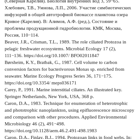
(Северная Карелия). Биология внутренних вод 3, 59−65.
Хлебович, Т.В., Умнова, Л.П., 2006. Участие симбиотических
инфузорий в общей автотрофной биомассе планктона озера
Кривое (Карелия). В: Алимов, А.Ф. (ред.), Состояние и
проблемы продукционной гидробиологии. КМК, Москва,
Россия, 110−114.
Beaver, J.R., Crisman, T.L., 1989. The role ciliated Protozoa in
pelagic freshwater ecosystems. Microbial Ecology 17 (2),
111−136. https://doi.org/10.1007/ BFO02011847
Børsheim, K.Y., Bratbak, G., 1987. Cell volume to carbon
conversion factors for bacterivorous Monas sp. enriched from
seawater. Marine Ecology Progress Series 36, 171−175.
https://doi.org/10.3354/ meps036171
Carey, P., 1991. Marine interstitial ciliates. An illustrated key.
Springer Netherlands, New York, USA, 368 p.
Caron, D.A., 1983. Technique for enumeration of heterotrophic
and phototrophic nanoplankton, using epifluorescence microscopy
and comparison with other procedures. Applied Environmental
Microbiology 46 (2), 491−498.
https://doi.org/10.1128/aem.46.2.491-498.1983
Caron, D.A., Finlay, B.J., 1994. Protozoan links in food webs. In: