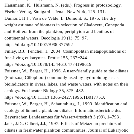
Hausmann, K., Hülsmann, N. (eds.), Progress in protozoology.
Fischer Verlag, Stuttgard – Jena –New York, 125‒131.
Dumont, H.J., Vasn de Velde, I., Dumont, S., 1975. The dry
weight estimate of biomass in selection of Cladocera, Copepoda
and Rotifera from the plankton, periphyton and benthos of
continental waters. Oecologia 19 (1), 75−97.
https://doi.org/10.1007/BF00377592
Finlay, B.J., Fenchel, T., 2004. Cosmopolitan metapopulations of
free-living eukaryotes. Protist 155, 237−244.
https://doi.org/10.1078/143446104774199619
Foissner, W., Berger, H., 1996. A user-friendly guide to the ciliates
(Protozoa, Ciliophora) commonly used by hydrobiologists as
bioindicators in rivers, lakes, and waste waters, with notes on their
ecology. Freshwater Biology 35, 375‒482.
https://doi.org/10.1111/J.1365-2427.1996.TB01775.X
Foissner, W., Berger, H., Schaumburg, J., 1999. Identification and
ecology of limnetic plankton ciliates. Informationsberichte des
Bayerischen Landesamtes für Wasserwirtschaft 3 (99), 1–793 .
Jack, J.D., Gilbert, J.J., 1997. Effects of Metazoan predators ob
ciliates in freshwater plankton communities. Journal of Eukaryotic