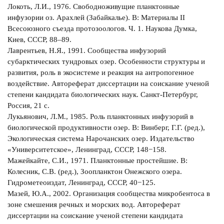
Локоть, Л.И., 1976. Свободноживущие планктонные
инфузории оз. Арахлей (Забайкалье). В: Материалы II
Всесоюзного съезда протозоологов. Ч. 1. Наукова Думка,
Киев, СССР, 88‒89.
Лаврентьев, Н.Я., 1991. Сообщества инфузорий
субарктических тундровых озер. Особенности структуры и
развития, роль в экосистеме и реакция на антропогенное
воздействие. Автореферат диссертации на соискание ученой
степени кандидата биологических наук. Санкт-Петербург,
Россия, 21 с.
Лукьянович, Л.М., 1985. Роль планктонных инфузорий в
биологической продуктивности озер. В: Винберг, Г.Г. (ред.),
Экологическая система Нарочанских озер. Издательство
«Университетское», Ленинград, СССР, 148−158.
Мажейкайте, С.И., 1971. Планктонные простейшие. В:
Колесник, С.В. (ред.), Зоопланктон Онежского озера.
Гидрометеоиздат, Ленинград, СССР, 40−125.
Мазей, Ю.А., 2002. Организация сообщества микробентоса в
зоне смешения речных и морских вод. Автореферат
диссертации на соискание ученой степени кандидата