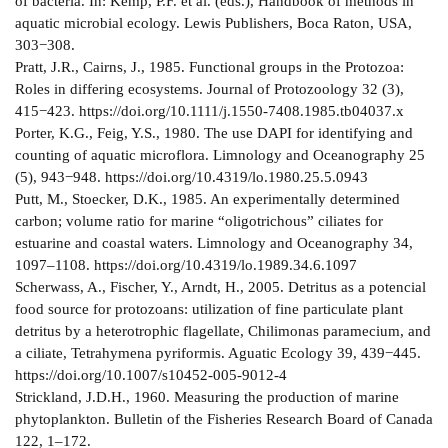
of bacteria. In: Kemp, P.F. et al. (eds.), Handbook of methods in
aquatic microbial ecology. Lewis Publishers, Boca Raton, USA,
303−308.
Pratt, J.R., Cairns, J., 1985. Functional groups in the Protozoa:
Roles in differing ecosystems. Journal of Protozoology 32 (3),
415−423. https://doi.org/10.1111/j.1550-7408.1985.tb04037.x
Porter, K.G., Feig, Y.S., 1980. The use DAPI for identifying and
counting of aquatic microflora. Limnology and Oceanography 25
(5), 943−948. https://doi.org/10.4319/lo.1980.25.5.0943
Putt, M., Stoecker, D.K., 1985. An experimentally determined
carbon; volume ratio for marine “oligotrichous” ciliates for
estuarine and coastal waters. Limnology and Oceanography 34,
1097‒1108. https://doi.org/10.4319/lo.1989.34.6.1097
Scherwass, A., Fischer, Y., Arndt, H., 2005. Detritus as a potencial
food source for protozoans: utilization of fine particulate plant
detritus by a heterotrophic flagellate, Chilimonas paramecium, and
a ciliate, Tetrahymena pyriformis. Aguatic Ecology 39, 439−445.
https://doi.org/10.1007/s10452-005-9012-4
Strickland, J.D.H., 1960. Measuring the production of marine
phytoplankton. Bulletin of the Fisheries Research Board of Canada
122, 1‒172.