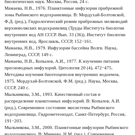
биологических наук. Москва, Россия, 24 с.
Мамаева, Н.В., 1976. Планктонные инфузории прибрежной
зоны Рыбинского водохранилища. В: Мордухай-Болтовской,
Ф.Д. (ред.), Гидрологический режим прибрежных мелководий
верхневолжских водохранилищ (Труды Института биологии
внутренних вод АН СССР. Вып. 33 (36)). Институт биологии
внутренних вод, Ярославль, СССР, 152−161.
Мамаева, Н.В., 1979. Инфузории бассейна Волги. Наука,
Ленинград, СССР, 149 с.
Мамаева, Н.В., Копылов, А.И., 1977. К изучению питания
пресноводных инфузорий. Цитология 20 (4), 472−475.
Методика изучения биогеоценозов внутренних водоемов,
1975. Мордухай-Болтовской, Ф.М. (ред.). Наука, Москва,
СССР, 240 с.
Мыльникова, З.М., 1993. Качественный состав и
распределение планктонных инфузорий. В: Копылов, А.И.
(ред.), Современное состояние экосистемы Рыбинского
водохранилища. Гидрометеоиздат, Санкт-Петербург, Россия,
191−203.
Мыльникова, З.М., 2000. Планктонные инфузории Рыбинского
водохранилища. В: Минеева, Н.М. (ред.), Современная