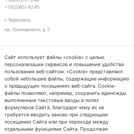
+7(925)851-82-85
г. Череповец,
пр. Луначарского, д. 5
Сайт использует файлы «cookie» с целью
Защита персональных данных
персонализации сервисов и повышения удобства
пользования веб-сайтом. «Cookie» представляют
собой небольшие файлы, содержащие информацию
о предыдущих посещениях веб-сайта. Cookie-
2026 Трансформация экосистем
файлы позволяют, например, сохранить единожды
Череповецкий Государственный Университет
выполненные текстовые вводы в полях
формуляров Сайта, благодаря чему их не
ISSN 2619-0931 Online
требуется вводить заново при следующем
посещении Сайта или при переходе между
Контент доступен под лицензией
Creative Commons Attribution 4.0
License
отдельными функциями Сайта. Продолжая