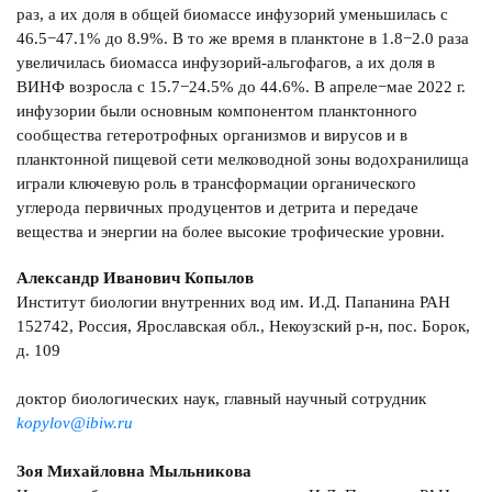
раз, а их доля в общей биомассе инфузорий уменьшилась с
46.5−47.1% до 8.9%. В то же время в планктоне в 1.8−2.0 раза
увеличилась биомасса инфузорий-альгофагов, а их доля в
ВИНФ возросла с 15.7−24.5% до 44.6%. В апреле−мае 2022 г.
инфузории были основным компонентом планктонного
сообщества гетеротрофных организмов и вирусов и в
планктонной пищевой сети мелководной зоны водохранилища
играли ключевую роль в трансформации органического
углерода первичных продуцентов и детрита и передаче
вещества и энергии на более высокие трофические уровни.
Александр Иванович Копылов
Институт биологии внутренних вод им. И.Д. Папанина РАН
152742, Россия, Ярославская обл., Некоузский р-н, пос. Борок,
д. 109
доктор биологических наук, главный научный сотрудник
kopylov@ibiw.ru
Зоя Михайловна Мыльникова