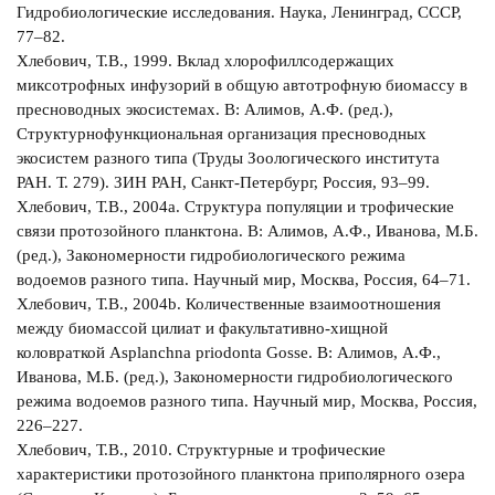
Гидробиологические исследования. Наука, Ленинград, СССР,
77‒82.
Хлебович, Т.В., 1999. Вклад хлорофиллсодержащих
миксотрофных инфузорий в общую автотрофную биомассу в
пресноводных экосистемах. В: Алимов, А.Ф. (ред.),
Структурнофункциональная организация пресноводных
экосистем разного типа (Труды Зоологического института
РАН. Т. 279). ЗИН РАН, Санкт-Петербург, Россия, 93‒99.
Хлебович, Т.В., 2004a. Структура популяции и трофические
связи протозойного планктона. В: Алимов, А.Ф., Иванова, М.Б.
(ред.), Закономерности гидробиологического режима
водоемов разного типа. Научный мир, Москва, Россия, 64‒71.
Хлебович, Т.В., 2004b. Количественные взаимоотношения
между биомассой цилиат и факультативно-хищной
коловраткой Asplanchna priodonta Gosse. В: Алимов, А.Ф.,
Иванова, М.Б. (ред.), Закономерности гидробиологического
режима водоемов разного типа. Научный мир, Москва, Россия,
226‒227.
Хлебович, Т.В., 2010. Структурные и трофические
характеристики протозойного планктона приполярного озера