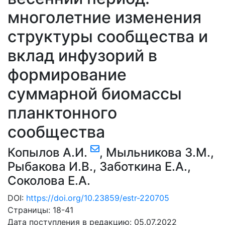
многолетние изменения
структуры сообщества и
вклад инфузорий в
формирование
суммарной биомассы
планктонного
сообщества
Копылов А.И.
,
Мыльникова З.М.
,
Рыбакова И.В.
,
Заботкина Е.А.
,
Соколова Е.А.
DOI:
https://doi.org/10.23859/estr-220705
Страницы: 18-41
Дата поступления в редакцию: 05.07.2022