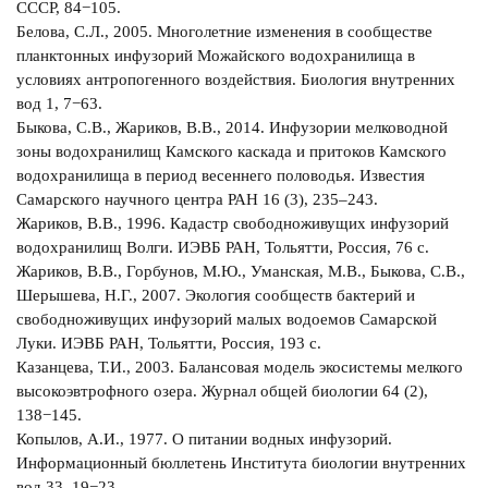
СССР, 84−105.
Белова, С.Л., 2005. Многолетние изменения в сообществе
планктонных инфузорий Можайского водохранилища в
условиях антропогенного воздействия. Биология внутренних
вод 1, 7−63.
Быкова, С.В., Жариков, В.В., 2014. Инфузории мелководной
зоны водохранилищ Камского каскада и притоков Камского
водохранилища в период весеннего половодья. Известия
Самарского научного центра РАН 16 (3), 235‒243.
Жариков, В.В., 1996. Кадастр свободноживущих инфузорий
водохранилищ Волги. ИЭВБ РАН, Тольятти, Россия, 76 с.
Жариков, В.В., Горбунов, М.Ю., Уманская, М.В., Быкова, С.В.,
Шерышева, Н.Г., 2007. Экология сообществ бактерий и
свободноживущих инфузорий малых водоемов Самарской
Луки. ИЭВБ РАН, Тольятти, Россия, 193 с.
Казанцева, Т.И., 2003. Балансовая модель экосистемы мелкого
высокоэвтрофного озера. Журнал общей биологии 64 (2),
138−145.
Копылов, А.И., 1977. О питании водных инфузорий.
Информационный бюллетень Института биологии внутренних
вод 33, 19−23.