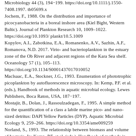
Microbiology 44 (3), 194−199. https://doi.org/10.1111/j.1550-
7408.1997. tb05699.x
Jochem, F., 1988. On the distribution and importance of
picocyanobacteria in a boreal inshore area (Kiel Bight, Western
Baltic). Journal of Plankton Research 10, 1009–1022.
https://doi.org/10.1093/ plankt/10.5.1009
Kopylov, A.I., Zabotkina, E.A., Romanenko, A.V., Sazhin, A.F.,
Romanova, N.D. 2017. Virio- and bacterioplankton in the estuary
zone of the Ob River and adjacent regions of the Kara Sea shelf.
Oceanology 57 (1), 105–113.
https://doi.org/10.1134/S0001437017010052
Maclsaac, E.A., Stockner, J.G., 1993. Enumeration of phototrophic
picoplankton by autofluorescence microscopy. In: Kemp, P.F. et al.
(eds.), Handbook of methods in aquatic microbial ecology. Lewes
Publishers, Boca Raton, USA, 187−197.
Mostajir, B., Dolan, J., Rassoulzadegan, F., 1995. A simple method
for the quantification of a class a labile marine pico- and nano-
sized detritus: DAPI Yellow Particles (DYP). Aquatic Microbial
Ecology 9, 259–266. https://doi.org/10.3354/ame009259
Norland, S., 1993. The relationship between biomass and volume