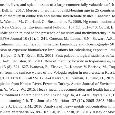
muscle, liver, and spleen tissues of a large commercially valuable catfi
 Bell, L., 2017. Mercury in women of child-bearing age in 25 countrie
m of mercury in edible fish and marine invertebrate tissues. Canadian J
., Warnau, M., Churlaud, C., Bustamante, P., 2009. Hg concentrations an
 New Caledonia. Environmental Pollution 157 (1), 331–340. Cottril, B., Do
 public health related to the presence of mercury and methylmercury in
SA Journal 10 (12), 1–241. Croteau, M., Luoma, S.N., Stewart, A.R., 2
cadmium biomagnification in nature. Limnology and Oceanography 50 (
ision of exposure biomarkers: Implications for calculating exposure lim
Harper, D.A.T., Ryan, P.D., 2001. Past: palaeontological statistics soft
, 1–49. Houston, M., 2011. Role of mercury toxicity in hypertension, ca
 13 (8), 621–627. Ivanova, E., Eltsova, L., Komov, V. Borisov, M., Trop
ish from the surface waters of the Vologda region in northwestern Rus
org/10.1007/s10653-022-01254-4 Kalkan, H., Sisman, T., Kılıc, D., 2015
phalus from Karasu River, Erzurum-Turkey. Austin Journal of Environment
en, Y., Wang, W., 2015. Heavy metal bioaccumulation and health hazard 
Environment Contamination and Toxicology 94, 431–436. Myers, G.J., Da
m consuming fish. The Journal of Nutrition 137 (12), 2805–2808. Milanov
c, S.J., Baltic, Z.M., 2016. Analysis of heavy metals concentration in ti
. Acta Veterinaria 66, 89–102. Pal, M., Ghosh, M., 2013. Assay of bioc