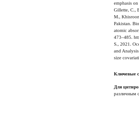
emphasis on 
Gillette, C.,
M., Khisroon
Pakistan. Bi
atomic absor
473–485. htt
S., 2021. Oc
and Analysis
size covaria
Ключевые с
Для цитиро
различным с