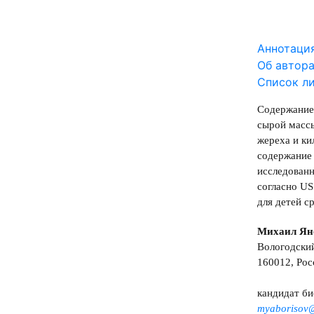
Аннотаци
Об автор
Список л
Содержание 
сырой массы
жереха и ки
содержание 
исследованн
согласно US
для детей с
Михаил Ян
Вологодск
160012, Росс
кандидат би
myaborisov@