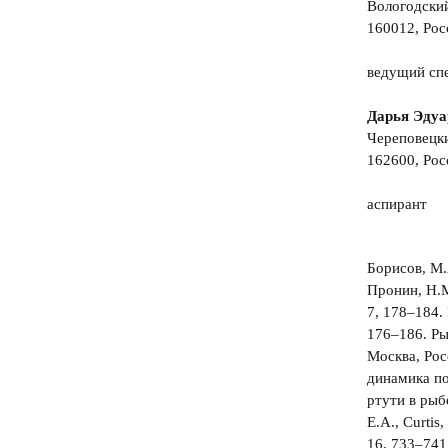
Вологодски
160012, Росс
ведущий сп
Дарья Эдуа
Череповецки
162600, Росс
аспирант
Борисов, М.
Пронин, Н.М
7, 178–184.
176–186. Ры
Москва, Рос
динамика по
ртути в рыбе
E.A., Curtis
16, 733–741.