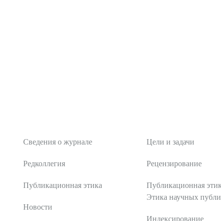
О журнале
Редакционная поли
Сведения о журнале
Цели и задачи
Редколлегия
Рецензирование
Публикационная этика
Публикационная этик
Этика научных публ
Новости
Индексирование