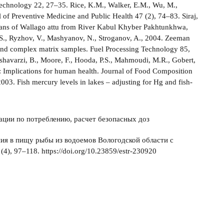
Technology 22, 27–35. Rice, K.M., Walker, E.M., Wu, M.,
l of Preventive Medicine and Public Health 47 (2), 74–83. Siraj,
rgans of Wallago attu from River Kabul Khyber Pakhtunkhwa,
 S., Ryzhov, V., Mashyanov, N., Stroganov, A., 2004. Zeeman
 and complex matrix samples. Fuel Processing Technology 85,
shavarzi, B., Moore, F., Hooda, P.S., Mahmoudi, M.R., Gobert,
f: Implications for human health. Journal of Food Composition
003. Fish mercury levels in lakes – adjusting for Hg and fish-
ции по потреблению, расчет безопасных доз
ния в пищу рыбы из водоемов Вологодской области с
 97–118. https://doi.org/10.23859/estr-230920