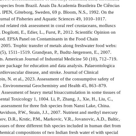
sh species from Brazil. Anais Da Academia Brasileira De Ciências
s. IPEN, Göteborg, Sweden, 69 p. Bloom, N.S., 1992. On the
ournal of Fisheries and Aquatic Sciences 49, 1010–1017.
d related risk assessment in coral reef crustaceans, molluscs
gilotti, E., Edier, L., Furst, P., 2012. Scientific Opinion on
 food. EFSA Panel on Contaminants in the Food Chain
005. Trophic transfer of metals along freshwater food webs:
5), 1511–1519. Grandjean, P., Budtz-Jørgensen, E., 2007.
its. American Journal of Industrial Medicine 50 (10), 712–719.
ware package for education and data analysis. Palaeontologica
rdiovascular disease, and stroke. Journal of Clinical
in, N. et al., 2023. Assessment of the consumptive safety of
sia. Environmental Geochemistry and Health 45, 863–879.
. Assessment of heavy metal bioaccumulation in some tissues of
al Toxicology 1, 1004. Li, P., Zhang, J., Xie, H., Liu, C.,
assessment for three fish species from Nansi Lake, China.
vidson, P.W., Strain, J.J., 2007. Nutrient and methyl mercury
, D.R., Krstic, P.M., Markovic, V.R., Jovanovic, A.D., Baltic,
ssues of three different fish species included in human diet from
hemical compositions of two Indian fresh water el with special