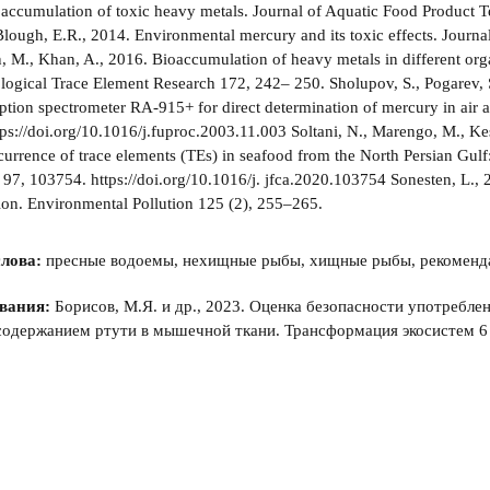
accumulation of toxic heavy metals. Journal of Aquatic Food Product 
 Blough, E.R., 2014. Environmental mercury and its toxic effects. Journa
, M., Khan, A., 2016. Bioaccumulation of heavy metals in different o
ological Trace Element Research 172, 242– 250. Sholupov, S., Pogarev,
ption spectrometer RA-915+ for direct determination of mercury in air
ps://doi.org/10.1016/j.fuproc.2003.11.003 Soltani, N., Marengo, M., Ke
currence of trace elements (TEs) in seafood from the North Persian Gul
 97, 103754. https://doi.org/10.1016/j. jfca.2020.103754 Sonesten, L., 2
tion. Environmental Pollution 125 (2), 255–265.
лова:
пресные водоемы, нехищные рыбы, хищные рыбы, рекоменда
вания:
Борисов, М.Я. и др., 2023. Оценка безопасности употребле
одержанием ртути в мышечной ткани. Трансформация экосистем 6 (4),