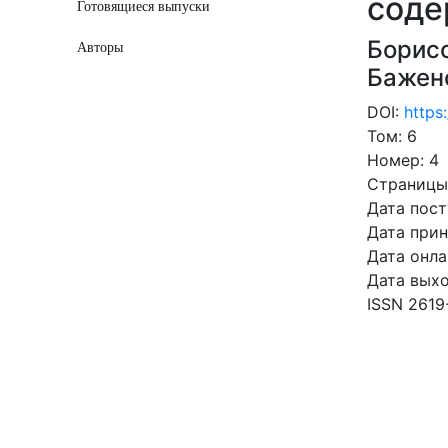
соде
Готовящиеся выпуски
Борис
Авторы
Бажено
DOI:
https
Том: 6
Номер: 4
Страницы:
Дата пост
Дата прин
Дата онла
Дата выхо
ISSN 2619
СКАЧ
2.51 Mb