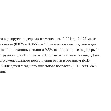
варьирует в пределах от менее чем 0.001 до 2.492 мкг/г
нетка (0.025 и 0.066 мкг/г), максимальные средние – для
ных особей нехищных видов и 9.5% особей хищных видов рыб
упп видов (≥ 0.3 мкг/г и ≥ 0.6 мкг/г соответственно). Доля
го еженедельного поступления ртути в организм (RfD
7% для детей младшего школьного возраста (6–10 лет), 24%
ния.