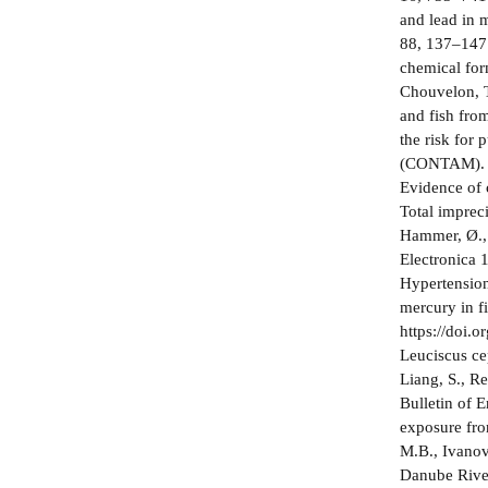
and lead in 
88, 137–147.
chemical for
Chouvelon, T
and fish from
the risk for
(CONTAM). EF
Evidence of 
Total imprec
Hammer, Ø., 
Electronica 1
Hypertension
mercury in f
https://doi.
Leuciscus ce
Liang, S., R
Bulletin of 
exposure fro
M.B., Ivanovi
Danube River