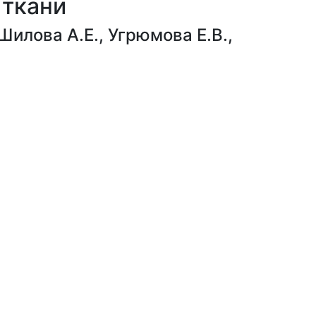
 ткани
Шилова А.Е.
,
Угрюмова Е.В.
,