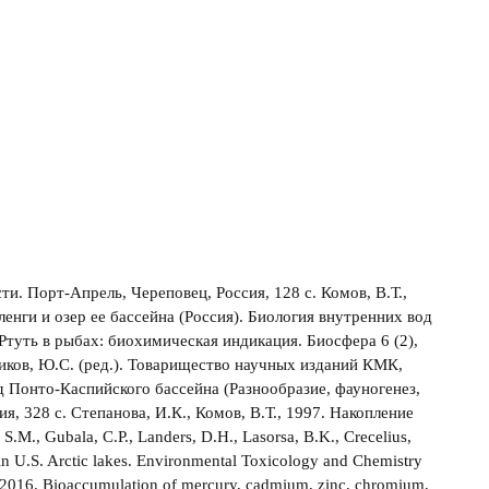
ти. Порт-Апрель, Череповец, Россия, 128 с. Комов, В.Т.,
енги и озер ее бассейна (Россия). Биология внутренних вод
 Ртуть в рыбах: биохимическая индикация. Биосфера 6 (2),
иков, Ю.С. (ред.). Товарищество научных изданий КМК,
од Понто-Каспийского бассейна (Разнообразие, фауногенез,
328 с. Степанова, И.К., Комов, В.Т., 1997. Накопление
M., Gubala, C.P., Landers, D.H., Lasorsa, B.K., Crecelius,
 in U.S. Arctic lakes. Environmental Toxicology and Chemistry
., 2016. Bioaccumulation of mercury, cadmium, zinc, chromium,