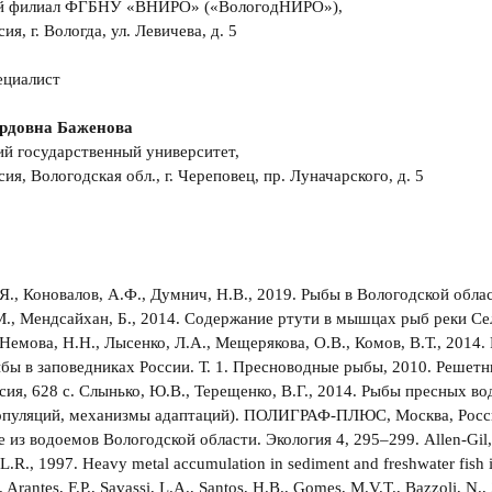
й филиал ФГБНУ «ВНИРО» («ВологодНИРО»),
ия, г. Вологда, ул. Левичева, д. 5
ециалист
рдовна Баженова
й государственный университет,
ия, Вологодская обл., г. Череповец, пр. Луначарского, д. 5
Я., Коновалов, А.Ф., Думнич, Н.В., 2019. Рыбы в Вологодской облас
., Мендсайхан, Б., 2014. Содержание ртути в мышцах рыб реки Сел
 Немова, Н.Н., Лысенко, Л.А., Мещерякова, О.В., Комов, В.Т., 2014.
бы в заповедниках России. Т. 1. Пресноводные рыбы, 2010. Решетн
сия, 628 с. Слынько, Ю.В., Терещенко, В.Г., 2014. Рыбы пресных в
пуляций, механизмы адаптаций). ПОЛИГРАФ-ПЛЮС, Москва, Россия, 
 из водоемов Вологодской области. Экология 4, 295–299. Allen-Gil, S.
, L.R., 1997. Heavy metal accumulation in sediment and freshwater fish
 Arantes, F.P., Savassi, L.A., Santos, H.B., Gomes, M.V.T., Bazzoli, N