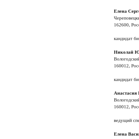
Елена Серг
Череповецки
162600, Росс
кандидат би
Николай Ю
Вологодски
160012, Росс
кандидат би
Анастасия
Вологодски
160012, Росс
ведущий сп
Елена Васи