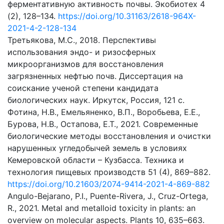
ферментативную активность почвы. Экобиотех 4
(2), 128–134.
https://doi.org/10.31163/2618-964X-
2021-4-2-128-134
Третьякова, М.С., 2018. Перспективы
использования эндо- и ризосферных
микроорганизмов для восстановления
загрязненных нефтью почв. Диссертация на
соискание ученой степени кандидата
биологических наук. Иркутск, Россия, 121 с.
Фотина, Н.В., Емельяненко, В.П., Воробьева, Е.Е.,
Бурова, Н.В., Остапова, Е.Т., 2021. Современные
биологические методы восстановления и очистки
нарушенных угледобычей земель в условиях
Кемеровской области – Кузбасса. Техника и
технология пищевых производств 51 (4), 869–882.
https://doi.org/10.21603/2074-9414-2021-4-869-882
Angulo-Bejarano, P.I., Puente-Rivera, J., Cruz-Ortega,
R., 2021. Metal and metalloid toxicity in plants: an
overview on molecular aspects. Plants 10, 635–663.