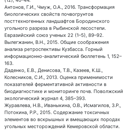
(12), 40–44.
Антонов, Г.И., Чмуж, О.А., 2016. Трансформация
биологических свойств почвогрунтов
посттехногенных ландшафтов Бородинского
угольного разреза в Рыбинской лесостепи.
Евразийский союз ученых 22 (1–5), 89–92.
Вылегжанин, В.Н., 2015. Общие соображения
анализа ретроспективы Кузбасса. Горный
информационно-аналитический бюллетень 1, 152–
163.
Даденко, Е.В., Денисова, Т.В., Казеев, К.Ш.,
Колесников, С.И., 2013. Оценка применимости
показателей ферментативной активности в
биодиагностике и мониторинге почв. Поволжский
экологический журнал 4, 385–393.
Журавлева, Н.В., Иваныкина, О.В., Исмагилов, З.Р.,
Потокина, Р.Р., 2015. Содержание токсичных
элементов во вскрышных и вмещающих породах
угольных месторождений Кемеровской области.