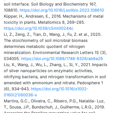
soil interface. Soil Biology and Biochemistry 167,
108610.
https://doi.org/10.1016/j.soilbio.2022.108610
Küpper, H., Andresen, E., 2016. Mechanisms of metal
toxicity in plants. Metallomics 8, 269–285.
https://doi.org/10.1039/c5mt00244c
Li, Z., Zeng, Z., Tian, D., Wang, J., Fu, Z. et al., 2020.
The stoichiometry of soil microbial biomass
determines metabolic quotient of nitrogen
mineralization. Environmental Research Letters 15 (3),
034005.
https://doi.org/10.1088/1748-9326/ab6a26
Liu, X., Wang, J., Wu, L., Zhang, L., Si, Y., 2021. Impacts
of silver nanoparticles on enzymatic activities,
nitrifying bacteria, and nitrogen transformation in soil
amended with ammonium and nitrate. Pedosphere 1
(6), 934–943.
https://doi.org/10.1016/s1002-
0160(21)60036-x
Martins, G.C., Oliveira, C., Ribeiro, P.G., Natalda- Luz,
T., Sousa, J.P., Bundschuh, J., Guilherme, L.R.G., 2019.