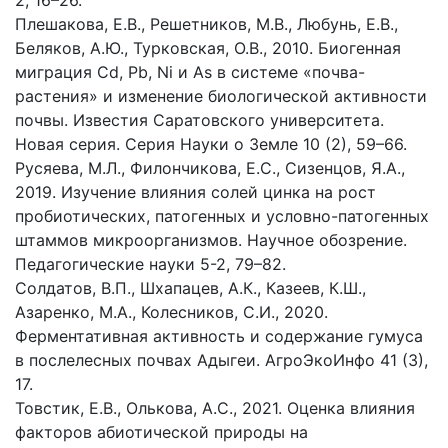
2, 16–26.
Плешакова, Е.В., Решетников, М.В., Любунь, Е.В.,
Беляков, А.Ю., Турковская, О.В., 2010. Биогенная
миграция Cd, Pb, Ni и As в системе «почва-
растения» и изменение биологической активности
почвы. Известия Саратовского университета.
Новая серия. Серия Науки о Земле 10 (2), 59–66.
Русяева, М.Л., Филончикова, Е.С., Сизенцов, Я.А.,
2019. Изучение влияния солей цинка на рост
пробиотических, патогенных и условно-патогенных
штаммов микроорганизмов. Научное обозрение.
Педагогические науки 5-2, 79–82.
Солдатов, В.П., Шхапацев, А.К., Казеев, К.Ш.,
Азаренко, М.А., Колесников, С.И., 2020.
Ферментативная активность и содержание гумуса
в послелесных почвах Адыгеи. АгроЭкоИнфо 41 (3),
17.
Товстик, Е.В., Олькова, А.С., 2021. Оценка влияния
факторов абиотической природы на