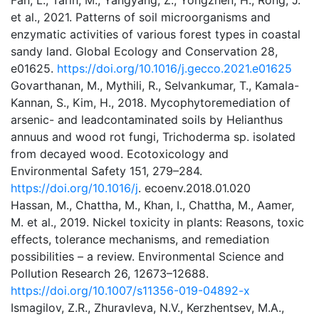
Fan, L., Tarin, M., Yangyang, Z., Yongzhen, H., Rong, J.
et al., 2021. Patterns of soil microorganisms and
enzymatic activities of various forest types in coastal
sandy land. Global Ecology and Conservation 28,
e01625.
https://doi.org/10.1016/j.gecco.2021.e01625
Govarthanan, M., Mythili, R., Selvankumar, T., Kamala-
Kannan, S., Kim, H., 2018. Mycophytoremediation of
arsenic- and leadcontaminated soils by Helianthus
annuus and wood rot fungi, Trichoderma sp. isolated
from decayed wood. Ecotoxicology and
Environmental Safety 151, 279–284.
https://doi.org/10.1016/j
. ecoenv.2018.01.020
Hassan, M., Chattha, M., Khan, I., Chattha, M., Aamer,
M. et al., 2019. Nickel toxicity in plants: Reasons, toxic
effects, tolerance mechanisms, and remediation
possibilities – a review. Environmental Science and
Pollution Research 26, 12673–12688.
https://doi.org/10.1007/s11356-019-04892-x
Ismagilov, Z.R., Zhuravleva, N.V., Kerzhentsev, M.A.,