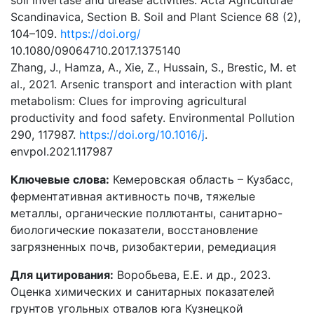
soil invertase and urease activities. Acta Agriculturae
Scandinavica, Section B. Soil and Plant Science 68 (2),
104–109.
https://doi.org/
10.1080/09064710.2017.1375140
Zhang, J., Hamza, A., Xie, Z., Hussain, S., Brestic, M. et
al., 2021. Arsenic transport and interaction with plant
metabolism: Clues for improving agricultural
productivity and food safety. Environmental Pollution
290, 117987.
https://doi.org/10.1016/j
.
envpol.2021.117987
Ключевые слова:
Кемеровская область – Кузбасс,
ферментативная активность почв, тяжелые
металлы, органические поллютанты, санитарно-
биологические показатели, восстановление
загрязненных почв, ризобактерии, ремедиация
Для цитирования:
Воробьева, Е.Е. и др., 2023.
Оценка химических и санитарных показателей
грунтов угольных отвалов юга Кузнецкой