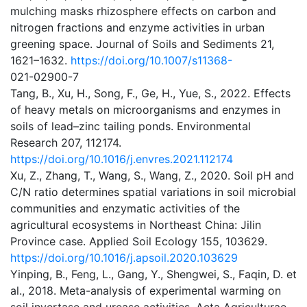
mulching masks rhizosphere effects on carbon and
nitrogen fractions and enzyme activities in urban
greening space. Journal of Soils and Sediments 21,
1621–1632.
https://doi.org/10.1007/s11368-
021-02900-7
Tang, B., Xu, H., Song, F., Ge, H., Yue, S., 2022. Effects
of heavy metals on microorganisms and enzymes in
soils of lead–zinc tailing ponds. Environmental
Research 207, 112174.
https://doi.org/10.1016/j.envres.2021.112174
Xu, Z., Zhang, T., Wang, S., Wang, Z., 2020. Soil pH and
C/N ratio determines spatial variations in soil microbial
communities and enzymatic activities of the
agricultural ecosystems in Northeast China: Jilin
Province case. Applied Soil Ecology 155, 103629.
https://doi.org/10.1016/j.apsoil.2020.103629
Yinping, B., Feng, L., Gang, Y., Shengwei, S., Faqin, D. et
al., 2018. Meta-analysis of experimental warming on