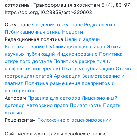
котловины. Трансформация экосистем 5 (4), 83–97.
https://doi.org/10.23859/estr-220603
О журнале
Сведения о журнале
Редколлегия
Публикационная этика
Новости
Редакционная политика
Цели и задачи
Рецензирование
Публикационная этика / Этика
научных публикаций
Индексирование
Политика
открытого доступа
Политика раскрытия (и
конфликты интересов)
Плата за публикацию
Отзыв
(ретракция) статей
Архивация
Заимствование и
плагиат
Политика размещения препринтов и
постпринтов
Авторам
Правила для авторов
Лицензионный
договор
Авторские права
Приватность
Подать
статью
Рецензентам
Положение о рецензировании
Скачать форму рецензии
Сайт использует файлы «cookie» с целью
Публикации
Текущий номер
Архив
Готовящиеся