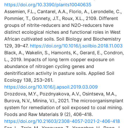
https://doi.org/10.3390/plants10040635
Assemien, F.L., Cantarel, A.A., Florio, A., Lerondelle, C.,
Pommier, T., Gonnety, J.T., Roux, X.L., 2109. Different
groups of nitrite-reducers and N2O-reducers have
distinct ecological niches and functional roles in West
African cultivated soils. Soil Biology and Biochemistry
129, 39–47.
https://doi.org/10.1016/j.soilbio.2018.11.003
Black, A., Wakelin, S., Hamonts, K., Gerard, E., Condron,
L., 2019. Impacts of long term copper exposure on
abundance of nitrogen cycling genes and
denitrification activity in pasture soils. Applied Soil
Ecology 138, 253–261.
https://doi.org/10.1016/j.apsoil.2019.03.009
Drozdova, M.Y., Pozdnyakova, A.V., Osintseva, M.A.,
Burova, N.V., Minina, V.I., 2021. The microorganismplant
system for remediation of soil exposed to coal mining.
Foods and Raw Materials 9 (2), 406–418.
https://doi.org/10.21603/2308-4057-2021-2-406-418