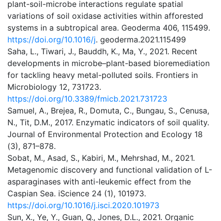
plant-soil-microbe interactions regulate spatial
variations of soil oxidase activities within afforested
systems in a subtropical area. Geoderma 406, 115499.
https://doi.org/10.1016/j
. geoderma.2021.115499
Saha, L., Tiwari, J., Bauddh, K., Ma, Y., 2021. Recent
developments in microbe–plant-based bioremediation
for tackling heavy metal-polluted soils. Frontiers in
Microbiology 12, 731723.
https://doi.org/10.3389/fmicb.2021.731723
Samuel, A., Brejea, R., Domuta, C., Bungau, S., Cenusa,
N., Tit, D.M., 2017. Enzymatic indicators of soil quality.
Journal of Environmental Protection and Ecology 18
(3), 871–878.
Sobat, M., Asad, S., Kabiri, M., Mehrshad, M., 2021.
Metagenomic discovery and functional validation of L-
asparaginases with anti-leukemic effect from the
Caspian Sea. iScience 24 (1), 101973.
https://doi.org/10.1016/j.isci.2020.101973
Sun, X., Ye, Y., Guan, Q., Jones, D.L., 2021. Organic