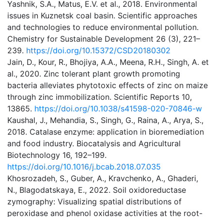
Yashnik, S.A., Matus, E.V. et al., 2018. Environmental
issues in Kuznetsk coal basin. Scientific approaches
and technologies to reduce environmental pollution.
Chemistry for Sustainable Development 26 (3), 221–
239.
https://doi.org/10.15372/CSD20180302
Jain, D., Kour, R., Bhojiya, A.A., Meena, R.H., Singh, A. et
al., 2020. Zinc tolerant plant growth promoting
bacteria alleviates phytotoxic effects of zinc on maize
through zinc immobilization. Scientific Reports 10,
13865.
https://doi.org/10.1038/s41598-020-70846-w
Kaushal, J., Mehandia, S., Singh, G., Raina, A., Arya, S.,
2018. Catalase enzyme: application in bioremediation
and food industry. Biocatalysis and Agricultural
Biotechnology 16, 192–199.
https://doi.org/10.1016/j.bcab.2018.07.035
Khosrozadeh, S., Guber, A., Kravchenko, A., Ghaderi,
N., Blagodatskaya, E., 2022. Soil oxidoreductase
zymography: Visualizing spatial distributions of
peroxidase and phenol oxidase activities at the root-