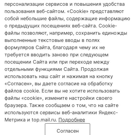
персонализации сервисов и повышения удобства
выпуски
Авторы
пользования веб-сайтом. «Cookie» представляют
КОНТАКТЫ
+7(8202)51-72-40
+7(925)851-82-85
г.
собой небольшие файлы, содержащие информацию
Череповец,
о предыдущих посещениях веб-сайта. Cookie-
пр. Луначарского, д. 5
файлы позволяют, например, сохранить единожды
Защита персональных данных
выполненные текстовые вводы в полях
формуляров Сайта, благодаря чему их не
2026 Трансформация экосистем
требуется вводить заново при следующем
Череповецкий Государственный Университет
посещении Сайта или при переходе между
ISSN 2619-0931 Online
отдельными функциями Сайта. Продолжая
использовать наш сайт и нажимая на кнопку
«Согласен», вы даете согласие на обработку
Контент доступен под лицензией
Creative Commons
файлов cookie. Если вы не хотите использовать
Attribution 4.0 License
файлы «cookie», измените настройки своего
браузера. Также сообщаем о том, что на сайте
используются сервисы веб-аналитики Яндекс-
Метрика и top.mail.ru.
Подробнее
Сетевое издание «Трансформация экосистем» / «Ecosystem
transformation» зарегистрировано Федеральной службой по надзору в
Согласен
сфере связи, информационных технологий и массовых коммуникаций