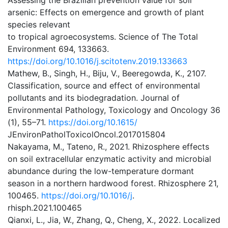
Assessing the Brazilian prevention value for soil
arsenic: Effects on emergence and growth of plant
species relevant
to tropical agroecosystems. Science of The Total
Environment 694, 133663.
https://doi.org/10.1016/j.scitotenv.2019.133663
Mathew, B., Singh, H., Biju, V., Beeregowda, K., 2107.
Classification, source and effect of environmental
pollutants and its biodegradation. Journal of
Environmental Pathology, Toxicology and Oncology 36
(1), 55–71.
https://doi.org/10.1615/
JEnvironPatholToxicolOncol.2017015804
Nakayama, M., Tateno, R., 2021. Rhizosphere effects
on soil extracellular enzymatic activity and microbial
abundance during the low-temperature dormant
season in a northern hardwood forest. Rhizosphere 21,
100465.
https://doi.org/10.1016/j
.
rhisph.2021.100465
Qianxi, L., Jia, W., Zhang, Q., Cheng, X., 2022. Localized