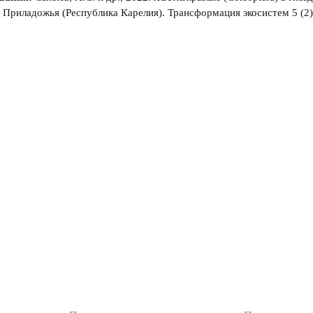
 Приладожья (Республика Карелия). Трансформация экосистем 5 (2), 9
тика
Авторам
Рецензентам