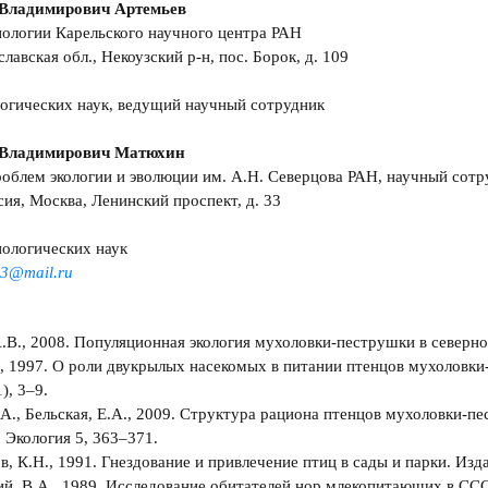
 Владимирович Артемьев
ологии Карельского научного центра РАН
лавская обл., Некоузский р-н, пос. Борок, д. 109
огических наук, ведущий научный сотрудник
 Владимирович Матюхин
облем экологии и эволюции им. А.Н. Северцова РАН, научный сотр
сия, Москва, Ленинский проспект, д. 33
ологических наук
53@mail.ru
.В., 2008. Популяционная экология мухоловки-пеструшки в северной 
., 1997. О роли двукрылых насекомых в питании птенцов мухоловки
), 3–9.
.А., Бельская, Е.А., 2009. Структура рациона птенцов мухоловки-п
. Экология 5, 363–371.
в, К.Н., 1991. Гнездование и привлечение птиц в сады и парки. Изд
й, В.А., 1989. Исследование обитателей нор млекопитающих в ССС