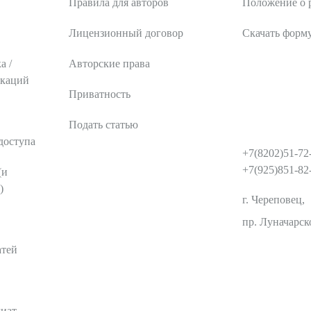
Правила для авторов
Положение о 
Лицензионный договор
Скачать форм
а /
Авторские права
икаций
Приватность
Подать статью
КОНТАКТЫ
доступа
+7(8202)51-72
+7(925)851-82
(и
)
г. Череповец,
пр. Луначарско
атей
гиат