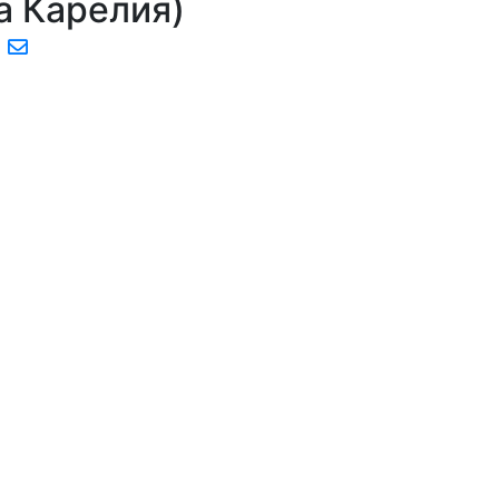
а Карелия)
.