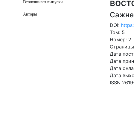
вост
Готовящиеся выпуски
Сажне
Авторы
DOI:
https
Том: 5
Номер: 2
Страницы:
Дата пост
Дата прин
Дата онла
Дата выхо
ISSN 2619
СКАЧ
0.43 Mb