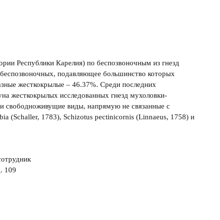
тории Республики Карелия) по беспозвоночным из гнезд
кз. беспозвоночных, подавляющее большинство которых
азные жесткокрылые – 46.37%. Среди последних
ауна жесткокрылых исследованных гнезд мухоловки-
 и свободноживущие виды, напрямую не связанные с
challer, 1783), Schizotus pectinicornis (Linnaeus, 1758) и
сотрудник
. 109