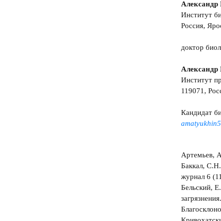
Александр
Институт би
Россия, Ярос
доктор биол
Александр
Институт пр
119071, Рос
Кандидат би
amatyukhin
Артемьев, А
Баккал, С.Н
журнал 6 (11
Бельский, Е
загрязнения
Благосклоно
Кривохатски