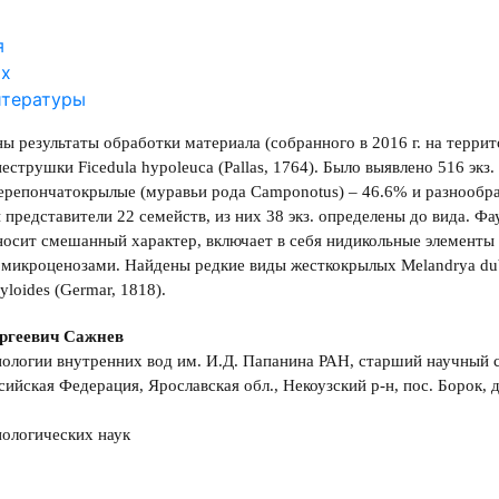
я
ах
итературы
ы результаты обработки материала (собранного в 2016 г. на терри
еструшки Ficedula hypoleuca (Pallas, 1764). Было выявлено 516 э
ерепончатокрылые (муравьи рода Camponotus) – 46.6% и разнообр
представители 22 семейств, из них 38 экз. определены до вида. Ф
осит смешанный характер, включает в себя нидикольные элементы
микроценозами. Найдены редкие виды жесткокрылых Melandrya dubia (S
yloides (Germar, 1818).
ргеевич Сажнев
ологии внутренних вод им. И.Д. Папанина РАН, старший научный 
сийская Федерация, Ярославская обл., Некоузский р-н, пос. Борок, д
ологических наук