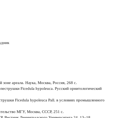
удник
зоне ареала. Наука, Москва, Россия, 268 с.
-пеструшки Ficedula hypoleuca. Русский орнитологический
еструшки Ficedula hypoleuca Pall. в условиях промышленного
ательство МГУ, Москва, СССР, 251 с.
Р. Вестник Ленинградского Университета 24, 13–18.