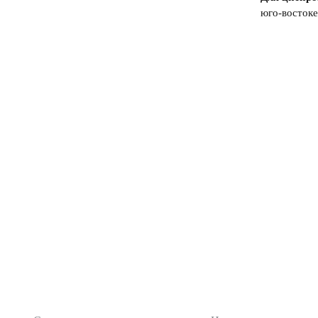
юго-востоке
О журнале
Редакционная поли