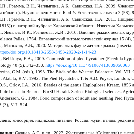
.П., Грамма, В.Н., Чаплыгина, А.Б., Савинская, Н.А., 2009. Члени
я область). Научные ведомости БелГУ. Естественные науки 3 (58), 
.П., Грамма, В.Н., Чаплыгина, А.Б., Савинская, Н.А., 2011. Пищево
1815)) в нагорной дубраве Харьковской области. Известия Харьковс
., Яковлев, И.К., Резникова, Ж.И., 2016. Влияние рыжих лесных му
poleuca Pallas, 1764. Евразиатский энтомологический журнал 15 (4),
., Матюхин, А.В., 2020. Материалы к фауне жесткокрылых (Insecta:
ttps://doi.org/10.18413/2658-3453-2020-2-1-14-23
., Bel’skaya, E.A., 2009. Composition of pied flycatcher (Ficedula hypole
cology 40 (5), 342–350.
https://doi.org/10.1134/S1067413609050063
errins, C.M. (eds.), 1993. The Birds of the Western Palearctic. Vol. VII
, Alatalo, R.V., 1992. The Pied Flycatcher. T. & A.D. Poyser, London, 
.S., Orlov, I.А., 2016. Beetles of the genus Haploglossa Kraatz, 1856
f bird nests in Belarus. BarSU Herald. Series: Biological sciences. Agric
, Andersson, G., 1984. Food composition of adult and nestling Pied Flyca
3 (3), 517–524.
лова:
консорция, нидиколы, питание, Россия, жуки, птицы, редкие 
вания:
Сажнев, А.С. и др., 2022. Жесткокрылые (Coleoptera) в гнезд