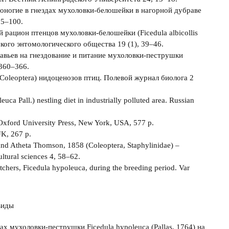
стоногие в гнездах мухоловки-белошейки в нагорной дубраве
95–100.
й рацион птенцов мухоловки-белошейки (Ficedula albicollis
кого энтомологического общества 19 (1), 39–46.
равьев на гнездование и питание мухоловки-пеструшки
 360–366.
 Coleoptera) нидоценозов птиц. Полевой журнал биолога 2
uca Pall.) nestling diet in industrially polluted area. Russian
. Oxford University Press, New York, USA, 577 р.
UK, 267 p.
 and Atheta Thomson, 1858 (Coleoptera, Staphylinidae) –
ultural sciences 4, 58–62.
tchers, Ficedula hypoleuca, during the breeding period. Var
виды
ах мухоловки-пеструшки Ficedula hypoleuca (Pallas, 1764) на