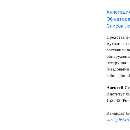
Аннотаци
Об автор
Список л
Представлен
мухоловки-п
составили п
обнаружены 
пеструшки н
гнездовыми 
Otho sphond
Алексей Се
Институт би
152742, Рос
Кандидат би
sazh@list.ru