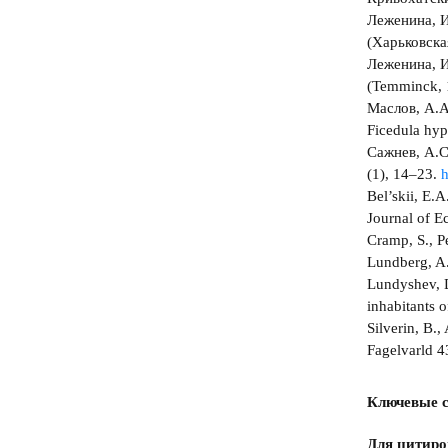
Леженина, И
(Харьковска
Леженина, И
(Temminck, 
Маслов, А.А
Ficedula hy
Сажнев, А.С
(1), 14–23.
h
Bel’skii, E.A
Journal of E
Cramp, S., P
Lundberg, A.
Lundyshev, D
inhabitants o
Silverin, B.
Fagelvarld 4
Ключевые с
Для цитиро