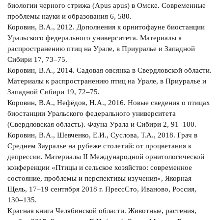
биологии черного стрижа (Apus apus) в Омске. Современные
проблемы науки и образования 6, 580.
Коровин, В.А., 2012. Дополнения к орнитофауне биостанции
Уральского федерального университета. Материалы к
распространению птиц на Урале, в Приуралье и Западной
Сибири 17, 73–75.
Коровин, В.А., 2014. Садовая овсянка в Свердловской области.
Материалы к распространению птиц на Урале, в Приуралье и
Западной Сибири 19, 72–75.
Коровин, В.А., Нефёдов, Н.А., 2016. Новые сведения о птицах
биостанции Уральского федерального университета
(Свердловская область). Фауна Урала и Сибири 2, 91–100.
Коровин, В.А., Шевченко, Е.И., Суслова, Т.А., 2018. Грач в
Среднем Зауралье на рубеже столетий: от процветания к
депрессии. Материалы II Международной орнитологической
конференции «Птицы и сельское хозяйство: современное
состояние, проблемы и перспективы изучения», Якорная
Щель, 17–19 сентября 2018 г. ПрессСто, Иваново, Россия,
130–135.
Красная книга Челябинской области. Животные, растения,