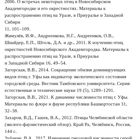
2006. О встречах некоторых птиц в Новосибирском
Академгородке и его окрестностях. Материалы к
распространению птиц на Урале, в Приуралье и Западной
Сибири
11, 101–109.
Жимулёв, И.Ф., Андреенкова, Н.Г., Андреенков, О.В.,
Шнайдер, Е.П., Штоль, Д.А. и др., 2011. К изучению птиц
окрестностей Новосибирского Академгородка. Материалы к
распространению птиц на Урале, в Приуралье
и Западной Сибири 16, 49–54.
Загорская, В.В., 2014. Сокращение обилия доминирующих
видов птиц г. Уфы как индикатор экологического состояния
городской среды. Вестник Тамбовского университета. Серия:
естественные и технические науки 19 (5), 1289–1291.
Загорская, В.В., 2021. К динамике численности птиц г. Уфы.
Материалы по флоре и фауне республики Башкортостан 31,
32–38.
Захаров, В.Д., Гашек, В.А., 2012. Птицы Челябинской области
(эколого-фауниcтический обзор). Край Ра, Челябинск, Россия,
144 с.
Зубакин, В.А., 2017. Изменение гнездовой численности серой