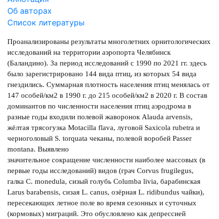
Об авторах
Список литературы
Проанализированы результаты многолетних орнитологических
исследований на территории аэропорта Челябинск
(Баландино). За период исследований с 1990 по 2021 гг. здесь
было зарегистрировано 144 вида птиц, из которых 54 вида
гнездились. Суммарная плотность населения птиц менялась от
147 особей/км2 в 1990 г. до 215 особей/км2 в 2020 г. В состав
доминантов по численности населения птиц аэродрома в
разные годы входили полевой жаворонок Alauda arvensis,
жёлтая трясогузка Motacilla flava, луговой Saxicola rubetra и
черноголовый S. torquata чеканы, полевой воробей Passer
montana. Выявлено
значительное сокращение численности наиболее массовых (в
первые годы исследований) видов (грач Corvus frugilegus,
галка C. monedula, сизый голубь Columba livia, барабинская
Larus barabensis, сизая L. canus, озёрная L. ridibundus чайки),
пересекающих летное поле во время сезонных и суточных
(кормовых) миграций. Это обусловлено как депрессией