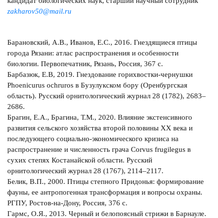
кандидат биологических наук, старший научный сотрудник
zakharov50@mail.ru
Барановский, А.В., Иванов, Е.С., 2016. Гнездящиеся птицы
города Рязани: атлас распространения и особенности
биологии. Первопечатник, Рязань, Россия, 367 с.
Барбазюк, Е.В, 2019. Гнездование горихвостки-чернушки
Phoenicurus ochruros в Бузулукском бору (Оренбургская
область). Русский орнитологический журнал 28 (1782), 2683–
2686.
Брагин, Е.А., Брагина, Т.М., 2020. Влияние экстенсивного
развития сельского хозяйства второй половины XX века и
последующего социально-экономического кризиса на
распространение и численность грача Corvus frugilegus в
сухих степях Костанайской области. Русский
орнитологический журнал 28 (1767), 2114–2117.
Белик, В.П., 2000. Птицы степного Придонья: формирование
фауны, ее антропогенная трансформация и вопросы охраны.
РГПУ, Ростов-на-Дону, Россия, 376 с.
Гармс, О.Я., 2013. Черный и белопоясный стрижи в Барнауле.