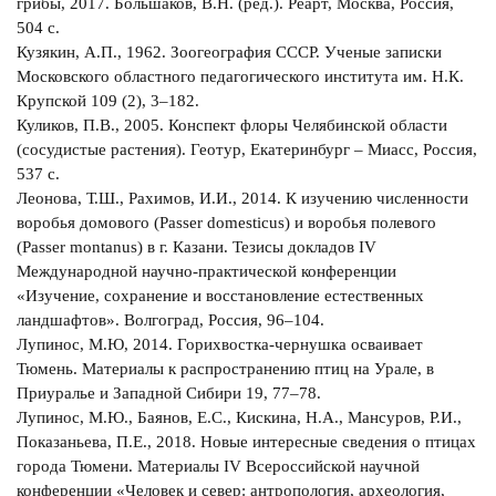
грибы, 2017. Большаков, В.Н. (ред.). Реарт, Москва, Россия,
504 с.
Кузякин, А.П., 1962. Зоогеография СССР. Ученые записки
Московского областного педагогического института им. Н.К.
Крупской 109 (2), 3–182.
Куликов, П.В., 2005. Конспект флоры Челябинской области
(сосудистые растения). Геотур, Екатеринбург – Миасс, Россия,
537 с.
Леонова, Т.Ш., Рахимов, И.И., 2014. К изучению численности
воробья домового (Passer domesticus) и воробья полевого
(Passer montanus) в г. Казани. Тезисы докладов IV
Международной научно-практической конференции
«Изучение, сохранение и восстановление естественных
ландшафтов». Волгоград, Россия, 96–104.
Лупинос, М.Ю, 2014. Горихвостка-чернушка осваивает
Тюмень. Материалы к распространению птиц на Урале, в
Приуралье и Западной Сибири 19, 77–78.
Лупинос, М.Ю., Баянов, Е.С., Кискина, Н.А., Мансуров, Р.И.,
Показаньева, П.Е., 2018. Новые интересные сведения о птицах
города Тюмени. Материалы IV Всероссийской научной
конференции «Человек и север: антропология, археология,