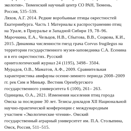
экология». Тюменский научный центр СО РАН, Тюмень,
Россия, 535–539.
Ляхов, А.Г. 2014. Редкие воробьиные птицы окрестностей
Екатеринбурга. Часть 1 Материалы к распространению птиц
на Урале, в Приуралье и Западной Сибири 19, 78–96.
Марочкина, Е.А., Чельцов, Н.В., Сбытова, В.В., Соцкова, К.И.,
2015. Динамика численности гнезд грача Corvus frugilegus на
территории государственного музея-заповедника С.А. Есенина
и в его окрестностях. Русский
орнитологический журнал 24 (1195), 3498– 3504.
Мурадов, О.В., Маматов, А.Ф., 2009. Сравнительная
характеристика авифауны осенне-зимнего периода 2008–2009
гг. рек Сим и Миньяр. Вестник Оренбургского
государственного университета 6 (100), 261– 263.
Одинцева, О.А., 2021. Изменения населения птиц города
Омска за последние 30 лет. Тезисы докладов ХII Национальной
научно-практической конференции с международным
участием «Экологические чтения». Омский
государственный аграрный университет им. П.А. Столыпина,
Омск, Россия, 511–515.