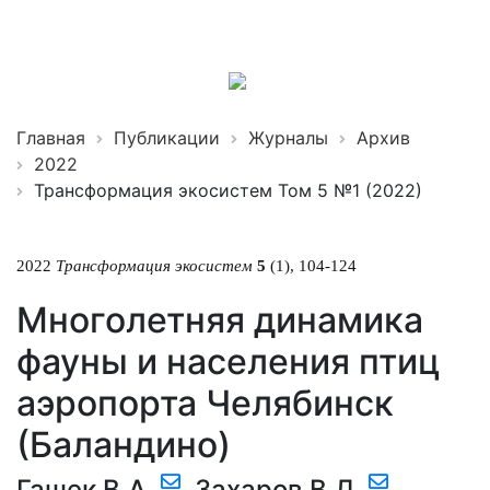
Трансформация
экосистем
ISSN 2619-0931 Online
Главная
Публикации
Журналы
Архив
2022
Трансформация экосистем Том 5 №1 (2022)
2022
Трансформация экосистем
5
(1), 104-124
Многолетняя динамика
фауны и населения птиц
аэропорта Челябинск
(Баландино)
Гашек В.А.
,
Захаров В.Д.