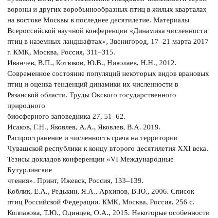
вороны и других воробьинообразных птиц в жилых кварталах
на востоке Москвы в последнее десятилетие. Материалы
Всероссийской научной конференции «Динамика численности
птиц в наземных ландшафтах», Звенигород, 17–21 марта 2017
г. КМК, Москва, Россия, 311–315.
Иванчев, В.П., Котюков, Ю.В., Николаев, Н.Н., 2012.
Современное состояние популяций некоторых видов врановых
птиц и оценка тенденций динамики их численности в
Рязанской области. Труды Окского государственного
природного
биосферного заповедника 27, 51–62.
Исаков, Г.Н., Яковлев, А.А., Яковлев, В.А. 2019.
Распространение и численность грача на территории
Чувашской республики к концу второго десятилетия XXI века.
Тезисы докладов конференции «VI Международные
Бутурлинские
чтения». Принт, Ижевск, Россия, 133–139.
Коблик, Е.А., Редькин, Я.А., Архипов, В.Ю., 2006. Список
птиц Российской Федерации. КМК, Москва, Россия, 256 с.
Колпакова, Т.Ю., Одинцев, О.А., 2015. Некоторые особенности