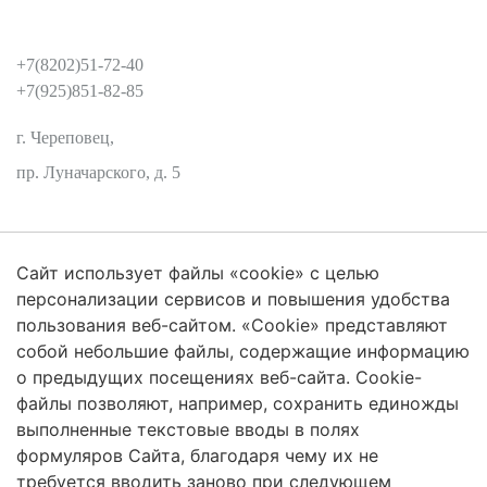
КОНТАКТЫ
+7(8202)51-72-40
+7(925)851-82-85
г. Череповец,
пр. Луначарского, д. 5
Сайт использует файлы «cookie» с целью
Защита персональных данных
персонализации сервисов и повышения удобства
пользования веб-сайтом. «Cookie» представляют
собой небольшие файлы, содержащие информацию
о предыдущих посещениях веб-сайта. Cookie-
2026 Трансформация экосистем
файлы позволяют, например, сохранить единожды
Череповецкий Государственный Университет
выполненные текстовые вводы в полях
формуляров Сайта, благодаря чему их не
ISSN 2619-0931 Online
требуется вводить заново при следующем