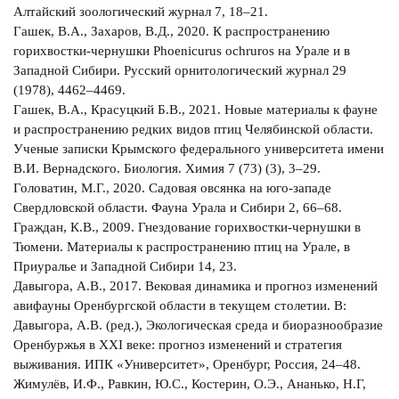
Алтайский зоологический журнал 7, 18–21.
Гашек, В.А., Захаров, В.Д., 2020. К распространению
горихвостки-чернушки Phoenicurus ochruros на Урале и в
Западной Сибири. Русский орнитологический журнал 29
(1978), 4462–4469.
Гашек, В.А., Красуцкий Б.В., 2021. Новые материалы к фауне
и распространению редких видов птиц Челябинской области.
Ученые записки Крымского федерального университета имени
В.И. Вернадского. Биология. Химия 7 (73) (3), 3–29.
Головатин, М.Г., 2020. Садовая овсянка на юго-западе
Свердловской области. Фауна Урала и Сибири 2, 66–68.
Граждан, К.В., 2009. Гнездование горихвостки-чернушки в
Тюмени. Материалы к распространению птиц на Урале, в
Приуралье и Западной Сибири 14, 23.
Давыгора, А.В., 2017. Вековая динамика и прогноз изменений
авифауны Оренбургской области в текущем столетии. В:
Давыгора, А.В. (ред.), Экологическая среда и биоразнообразие
Оренбуржья в XXI веке: прогноз изменений и стратегия
выживания. ИПК «Университет», Оренбург, Россия, 24–48.
Жимулёв, И.Ф., Равкин, Ю.С., Костерин, О.Э., Ананько, Н.Г,