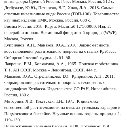
книга флоры Средней России. Геос, Москва, Россия, 512 с.
Дгебуадзе, Ю.Ю., Петросян, В.Г., Хляп, Л.А., 2018. Самые
опасные инвазионные виды России (ТОП-100). Товарищество
научных изданий КМК, Москва, Россия, 688 с.
Биомы России, 2018. Карта. Масштаб 1:7500000. Изд. 2,
перераб. и дополн. Всемирный фонд дикой природы (WWF),
Москва, Россия.
Куприянов, А.Н., Манаков, Ю.А., 2016. Закономерности
восстановления растительного покрова на отвалах Кузбасса.
Сибирский лесной журнал 2, 51–58.
Лавренко, Е.М., Корчагина, А.А., 1965. Полевая геоботаника.
Т. 1. АН СССР, Москва – Ленинград, СССР, 444 с.
Манаков, Ю.А., Стрельникова, Т.О., Куприянов, А.Н., 2011.
Формирование растительного покрова в техногенных
ландшафтах Кузбасса. Издательство СО РАН, Новосибирск,
Россия, 180 с.
Моторина, Л.В., Ижевская, Т.И., 1973. К динамике
естественной растительности на отвалах угольных карьеров в
Подмосковном бассейне. Научные основы охраны природы 2,
119–130.
Подмосковный угольный бассейн, 2000. Потапенко, В.А.