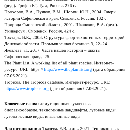
(ред.). Гриф и К°, Тула, Россия, 276 с.
Прохоров, В.А., Пучков, В.М., Шорин, Ю.Н., 2004. Очерк
истории Сафоновского края. Смоленск, Россия, 132 с.
Природа Смоленской области, 2001. Шкаликов, В.А. (ред.).
Универсум, Смоленск, Россия, 424 с.
Тохтарь, В.К., 2003. Структура флор техногенных территорий
Донецкой области. Промышленная ботаника 3, 22–24.
Яковлева, Л., 2017. Часть нашей истории – шахты.
Сафоновская правда 25.
The Plant List. A working list of all plant species. Интернет-
ресурс. URL: https://
http://www.theplantlist.org
(дата обращения
07.06.2021).
Tropicos. The Tropicos database. Интернет-ресурс. URL:
https://www.tropicos.org
(дата обращения 07.06.2021).
Ключевые слова:
демутационная сукцессия,
биоразнообразие, техногенные ландшафты, луговые виды,
лугово-лесные виды, инвазионные виды.
Для цитирования:
Ткачева, Е.В. и др., 2021. Терриконы в г.