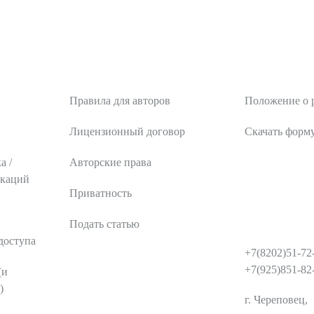
тика
Авторам
Рецензентам
Правила для авторов
Положение о 
Лицензионный договор
Скачать форм
а /
Авторские права
икаций
Приватность
Подать статью
КОНТАКТЫ
доступа
+7(8202)51-72
+7(925)851-82
(и
)
г. Череповец,