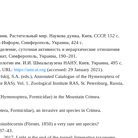
ник. Растительный мир. Наукова думка, Киев, СССР, 152 с.
ес-Информ, Симферополь, Украина, 424 с.
ределение, суточная активность и иерархические отношения
онат, Симферополь, Украина, 190–201.
оологии им. И.И. Шмальгаузена НАНУ, Киев, Украина, 495 с.
ge. URL:
https://antcat.org
(accessed: 29 January 2021).
lskij, S.A. (eds.), Annotated Catalogue of the Hymenoptera of
e RAS). Vol. 1. Zoological Institute RAS, St. Petersburg, Russia,
s (Hymenoptera, Formicidae) in the Mountain Crimea.
era, Formicidae), an invasive ant species in Crimea.
usbicornis (Förster, 1850) a very rare ant species?
 37–43.
C., 2017. Light at the end of the tunnel: Integrative taxonomy