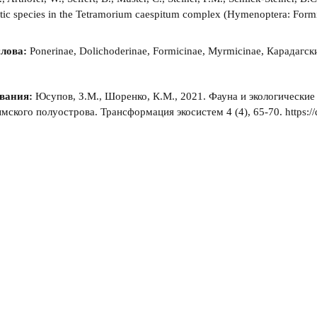
ptic species in the Tetramorium caespitum complex (Hymenoptera: For
лова:
Ponerinae, Dolichoderinae, Formicinae, Myrmicinae, Карадагс
вания:
Юсупов, З.М., Шоренко, К.М., 2021. Фауна и экологические
мского полуострова. Трансформация экосистем 4 (4), 65-70. https://