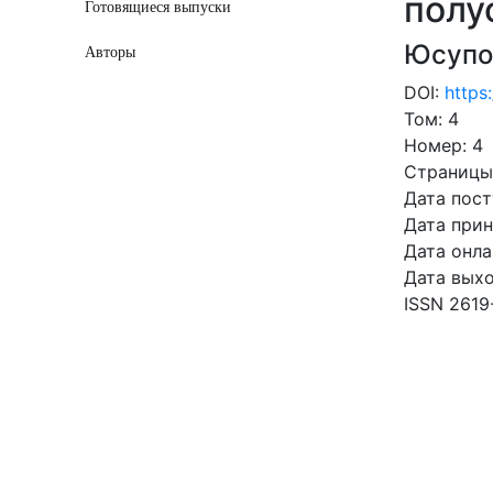
полу
Готовящиеся выпуски
Юсупо
Авторы
DOI:
https
Том: 4
Номер: 4
Страницы
Дата пост
Дата прин
Дата онла
Дата выхо
ISSN 2619
СКАЧ
5.74 Mb