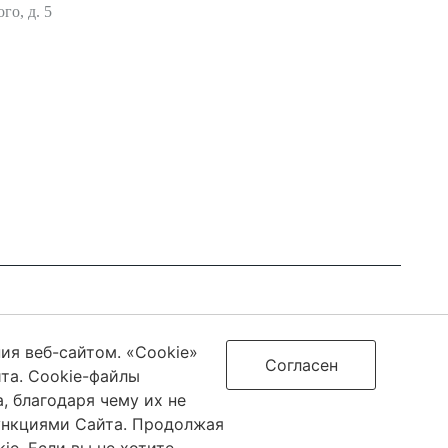
го, д. 5
0 License
ия веб-сайтом. «Cookie»
Согласен
та. Cookie-файлы
 благодаря чему их не
 связи, информационных технологий и массовых коммуникаций
ункциями Сайта. Продолжая
7.