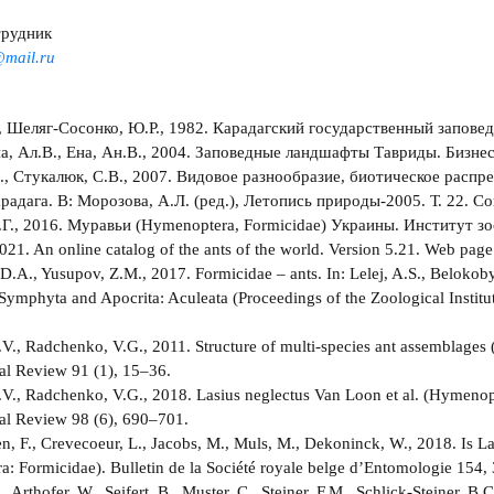
трудник
mail.ru
, Шеляг-Сосонко, Ю.Р., 1982. Карадагский государственный заповед
Ена, Ал.В., Ена, Ан.В., 2004. Заповедные ландшафты Тавриды. Бизн
., Стукалюк, С.В., 2007. Видовое разнообразие, биотическое расп
радага. В: Морозова, А.Л. (ред.), Летопись природы-2005. Т. 22. С
.Г., 2016. Муравьи (Hymenoptera, Formicidae) Украины. Институт з
2021. An online catalog of the ants of the world. Version 5.21. Web pa
D.A., Yusupov, Z.M., 2017. Formicidae – ants. In: Lelej, A.S., Belokoby
 Symphyta and Apocrita: Aculeata (Proceedings of the Zoological Institut
.V., Radchenko, V.G., 2011. Structure of multi-species ant assemblage
l Review 91 (1), 15–36.
.V., Radchenko, V.G., 2018. Lasius neglectus Van Loon et al. (Hymenopt
al Review 98 (6), 690–701.
, F., Crevecoeur, L., Jacobs, M., Muls, M., Dekoninck, W., 2018. Is Lasi
: Formicidae). Bulletin de la Société royale belge d’Entomologie 154,
 Arthofer, W., Seifert, B., Muster, C., Steiner, F.M., Schlick-Steiner, B.