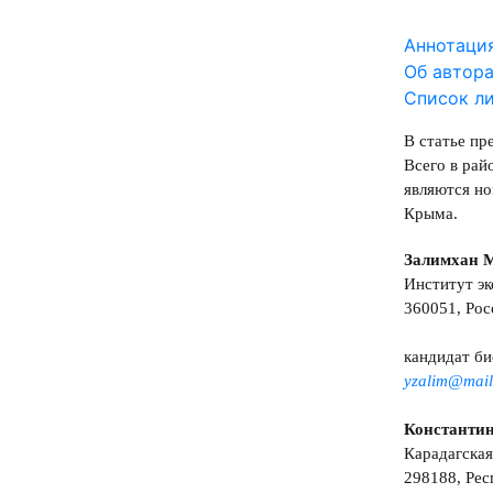
Аннотаци
Об автор
Список л
В статье пр
Всего в рай
являются но
Крыма.
Залимхан 
Институт эк
360051, Рос
кандидат би
yzalim@mail
Константи
Карадагская
298188, Рес