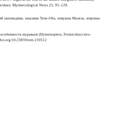
micidae). Myrmecological News 25, 95–129.
кий заповедник, заказник Тепе-Оба, ловушка Малеза, ловушка
 особенности муравьев (Hymenoptera, Formicidae) юго-
doi.org/10.23859/estr-210512