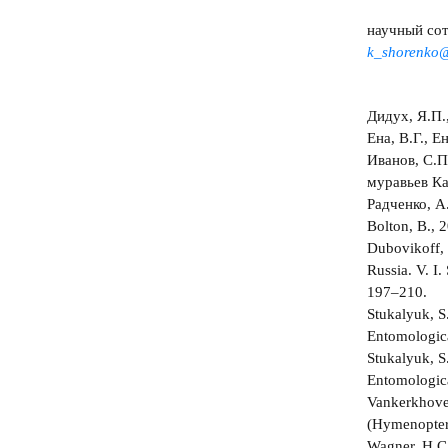
научный со
k_shorenko@
Дидух, Я.П.
Ена, В.Г., 
Иванов, С.П
муравьев Ка
Радченко, А
Bolton, B., 
Dubovikoff, 
Russia. V. I.
197–210.
Stukalyuk, S
Entomologica
Stukalyuk, S
Entomologic
Vankerkhoven
(Hymenoptera
Wagner, H.C.,