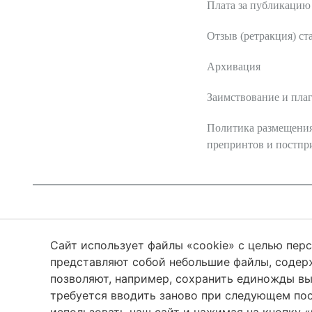
Плата за публикацию
Отзыв (ретракция) ст
Архивация
Заимствование и пла
Политика размещени
препринтов и постпр
2026 Трансформация экосистем
ISSN 2619-0931
Череповецкий Государственный Университет
Сайт использует файлы «cookie» с целью пер
представляют собой небольшие файлы, соде
позволяют, например, сохранить единожды вы
Сетевое издание «Трансформация экосистем» / «Ecosystem t
требуется вводить заново при следующем по
(