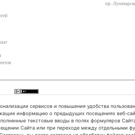
пр. Луначарско
атей
гиат
я
интов
 Online
Контент доступен под лицензией
Creative Commons Attribution 4.
сонализации сервисов и повышения удобства пользован
ржащие информацию о предыдущих посещениях веб-сай
полненные текстовые вводы в полях формуляров Сайта,
ransformation» зарегистрировано Федеральной службой по надзору в сфере
сещении Сайта или при переходе между отдельными ф
Роскомнадзор) 21 марта 2023 г. Регистрационный номер ЭЛ № ФС 77-8497