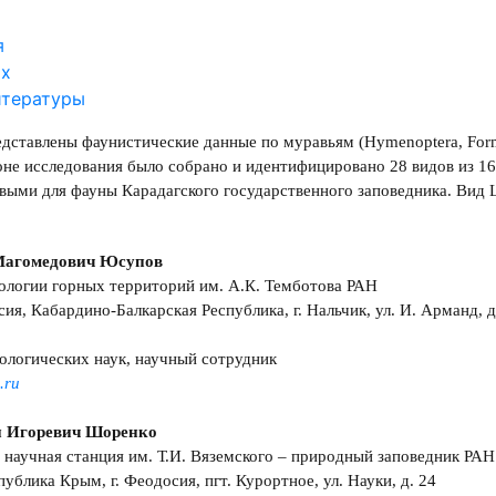
я
ах
итературы
едставлены фаунистические данные по муравьям (Hymenoptera, Form
оне исследования было собрано и идентифицировано 28 видов из 16
выми для фауны Карадагского государственного заповедника. Вид Las
Магомедович Юсупов
ологии горных территорий им. А.К. Темботова РАН
сия, Кабардино-Балкарская Республика, г. Нальчик, ул. И. Арманд, д
ологических наук, научный сотрудник
.ru
н Игоревич Шоренко
 научная станция им. Т.И. Вяземского – природный заповедник РАН
публика Крым, г. Феодосия, пгт. Курортное, ул. Науки, д. 24