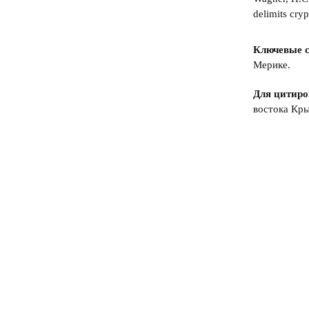
delimits cry
Ключевые с
Мерике.
Для цитиро
востока Кры