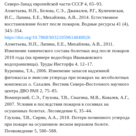
Северо-Запад европейской части СССР 4, 65–93.
Ахметьева, Н.П., Белова, С.Э., Джамалов, Р.Г., Куличевская,
И.С., Лапина, Е.Е., Михайлова, А.В., 2014. Естественное
восстановление болот после пожаров. Водные ресурсы 41 (4),
343–354.
https://doi.org/10.7868/S0321059614040026
Ахметьева, Н.П., Лапина, Е.Е., Михайлова, А.В., 2011.
Изменение химического состава болотных вод после пожаров
2010 года (на примере водосбора Иваньковского
водохранилища). Труды Инсторфа 4, 12–17.
Буренина, Т.А., 2006. Изменение запасов надземной
фитомассы и эмиссии углерода при пожарах на лесоболотных
комплексах о. Сахалин. Вестник Северо-Восточного научного
центра ДВО РАН 2, 75–85.
Вомперский, С.Э., Глухова, Т.В., Смагина, М.В., Ковалев, А.Г.,
2007. Условия и последствия пожаров в сосняках на
осушенных болотах. Лесоведение 6, 35–44.
Глухова, Т.В., Сирин, А.А., 2018. Потери почвенного углерода
при пожаре на осушенном лесном верховом болоте.
Почвоведение 5, 580–588.