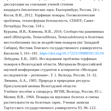
диссертации на соискание ученой степени
кандидата биологических наук. Екатеринбург, Россия, 24 с.
Косов, В.И., 2012. Торфяные пожары. Геоэкологические
проблемы, техносферная безопасность. СПбПУ, Санкт-
Петербург, Россия, 318 с.
Курьина, И.В., Климова, Н.В., 2016. Сообщества раковинных
амеб (Rhizopoda, Testaceafilosea, Testacealobosea) в болотных
местообитаниях после воздействия пожаров (юг Западной
Сибири). Вестник Томского государственного университета.
Биология 3, 161–181.
https://doi.org/10.17223/19988591/35/10
Лебедева, Е.В., 2005. Исследование проблемы торфяных
пожаров в Вологодской области. Материалы Всероссийской
научной конференции студентов и аспирантов «Молодые
исследователи – регионам». Т. 1. Вологда, Россия, 31–32.
Ляпкина, А.А., 1985. Природа и природные ресурсы
Присухонской низины Вологодской области:
Учебное пособие к спецкурсу. ВГПИ, Вологда, Россия, 85 с.
Мазинг, В.В., 1960. Пожары на верховых болотах и смены
растительности на болотных гарях. Ученые записки
Тартусского государственного университета 93, 96–122.