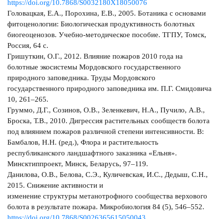
https://doi.org/10.7868/S0032180X18050076
Головацкая, Е.А., Порохина, Е.В., 2005. Ботаника с основами
фитоценологии: Биологическая продуктивность болотных
биогеоценозов. Учебно-методическое пособие. ТГПУ, Томск,
Россия, 64 с.
Гришуткин, О.Г., 2012. Влияние пожаров 2010 года на
болотные экосистемы Мордовского государственного
природного заповедника. Труды Мордовского
государственного природного заповедника им. П.Г. Смидовича
10, 261–265.
Груммо, Д.Г., Созинов, О.В., Зеленкевич, Н.А., Пучило, А.В.,
Броска, Т.В., 2010. Дигрессия растительных сообществ болота
под влиянием пожаров различной степени интенсивности. В:
Бамбалов, Н.Н. (ред.), Флора и растительность
республиканского ландшафтного заказника «Ельня».
Минсктиппроект, Минск, Беларусь, 97–119.
Данилова, О.В., Белова, С.Э., Куличевская, И.С., Дедыш, С.Н.,
2015. Снижение активности и
изменение структуры метанотрофного сообщества верхового
болота в результате пожара. Микробиология 84 (5), 546–552.
https://doi.org/10.7868/S0026365615050043