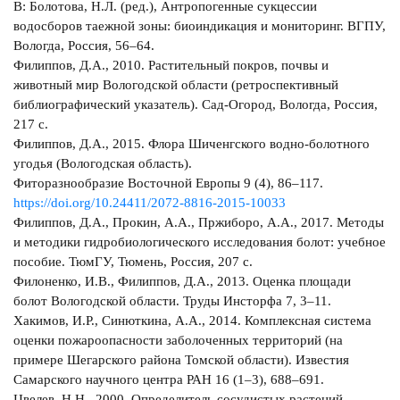
В: Болотова, Н.Л. (ред.), Антропогенные сукцессии
водосборов таежной зоны: биоиндикация и мониторинг. ВГПУ,
Вологда, Россия, 56–64.
Филиппов, Д.А., 2010. Растительный покров, почвы и
животный мир Вологодской области (ретроспективный
библиографический указатель). Сад-Огород, Вологда, Россия,
217 с.
Филиппов, Д.А., 2015. Флора Шиченгского водно-болотного
угодья (Вологодская область).
Фиторазнообразие Восточной Европы 9 (4), 86–117.
https://doi.org/10.24411/2072-8816-2015-10033
Филиппов, Д.А., Прокин, А.А., Пржиборо, А.А., 2017. Методы
и методики гидробиологического исследования болот: учебное
пособие. ТюмГУ, Тюмень, Россия, 207 с.
Филоненко, И.В., Филиппов, Д.А., 2013. Оценка площади
болот Вологодской области. Труды Инсторфа 7, 3–11.
Хакимов, И.Р., Синюткина, А.А., 2014. Комплексная система
оценки пожароопасности заболоченных территорий (на
примере Шегарского района Томской области). Известия
Самарского научного центра РАН 16 (1–3), 688–691.
Цвелев, Н.Н., 2000. Определитель сосудистых растений