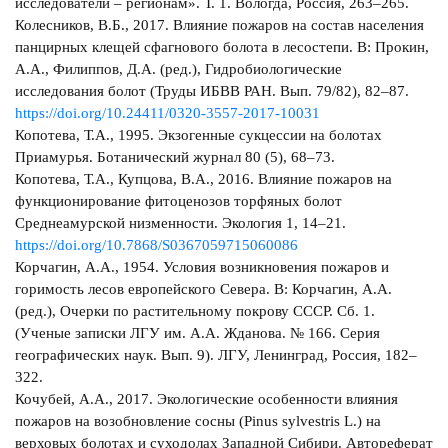
исследователи – регионам». Т. 1. Вологда, Россия, 263–265.
Колесников, В.Б., 2017. Влияние пожаров на состав населения
панцирных клещей сфагнового болота в лесостепи. В: Прокин,
А.А., Филиппов, Д.А. (ред.), Гидробиологические
исследования болот (Труды ИБВВ РАН. Вып. 79/82), 82–87.
https://doi.org/10.24411/0320-3557-2017-10031
Копотева, Т.А., 1995. Экзогенные сукцессии на болотах
Приамурья. Ботанический журнал 80 (5), 68–73.
Копотева, Т.А., Купцова, В.А., 2016. Влияние пожаров на
функционирование фитоценозов торфяных болот
Среднеамурской низменности. Экология 1, 14–21.
https://doi.org/10.7868/S0367059715060086
Корчагин, А.А., 1954. Условия возникновения пожаров и
горимость лесов европейского Севера. В: Корчагин, А.А.
(ред.), Очерки по растительному покрову СССР. Сб. 1.
(Ученые записки ЛГУ им. А.А. Жданова. № 166. Серия
географических наук. Вып. 9). ЛГУ, Ленинград, Россия, 182–
322.
Кочубей, А.А., 2017. Экологические особенности влияния
пожаров на возобновление сосны (Pinus sylvestris L.) на
верховых болотах и суходолах Западной Сибири. Автореферат