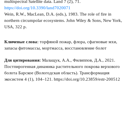
multispectral Satellite data. Land 7 (2), 71.
https://doi.org/10.3390/land7020071
Wein, R.W., MacLean, D.A. (eds.), 1983. The role of fire in
northern circumpolar ecosystems. John Wiley & Sons, New York,
USA, 322 p.
Ключевые слова:
торфяной пожар, флора, сфагновые мхи,
запасы фитомассы, мортмасса, восстановление болот
Для цитирования:
Малащук, А.А., Филиппов, Д.А., 2021.
Постпирогенная динамика растительного покрова верхового
болота Барское (Вологодская область). Трансформация
экосистем 4 (1), 104–121. https://doi.org/10.23859/estr-200512