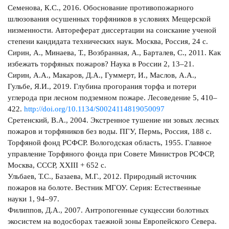
Семенова, К.С., 2016. Обоснование противопожарного
шлюзования осушенных торфяников в условиях Мещерской
низменности. Автореферат диссертации на соискание ученой
степени кандидата технических наук. Москва, Россия, 24 с.
Сирин, А., Минаева, Т., Возбранная, А., Барталев, С., 2011. Как
избежать торфяных пожаров? Наука в России 2, 13–21.
Сирин, А.А., Макаров, Д.А., Гуммерт, И., Маслов, А.А.,
Гульбе, Я.И., 2019. Глубина прогорания торфа и потери
углерода при лесном подземном пожаре. Лесоведение 5, 410–
422.
http://doi.org/10.1134/S0024114819050097
Сретенский, В.А., 2004. Экстренное тушение ни зовых лесных
пожаров и торфяников без воды. ПГУ, Пермь, Россия, 188 с.
Торфяной фонд РСФСР. Вологодская область, 1955. Главное
управление Торфяного фонда при Совете Министров РСФСР,
Москва, СССР, XXIII + 652 с.
Ульбаев, Т.С., Базаева, М.Г., 2012. Природный источник
пожаров на болоте. Вестник МГОУ. Серия: Естественные
науки 1, 94–97.
Филиппов, Д.А., 2007. Антропогенные сукцессии болотных
экосистем на водосборах таежной зоны Европейского Севера.