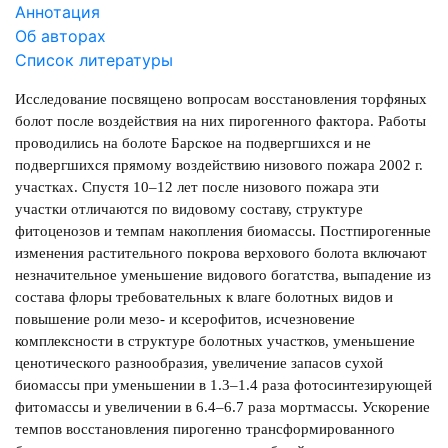
Аннотация
Об авторах
Список литературы
Исследование посвящено вопросам восстановления торфяных
болот после воздействия на них пирогенного фактора. Работы
проводились на болоте Барское на подвергшихся и не
подвергшихся прямому воздействию низового пожара 2002 г.
участках. Спустя 10–12 лет после низового пожара эти
участки отличаются по видовому составу, структуре
фитоценозов и темпам накопления биомассы. Постпирогенные
изменения растительного покрова верхового болота включают
незначительное уменьшение видового богатства, выпадение из
состава флоры требовательных к влаге болотных видов и
повышение роли мезо- и ксерофитов, исчезновение
комплексности в структуре болотных участков, уменьшение
ценотического разнообразия, увеличение запасов сухой
биомассы при уменьшении в 1.3–1.4 раза фотосинтезирующей
фитомассы и увеличении в 6.4–6.7 раза мортмассы. Ускорение
темпов восстановления пирогенно трансформированного