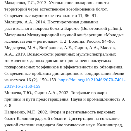
Макаренко, Г.Л., 2013. Уменьшение пожароопасности
территорий через естественное возобновление болот.
Современные наукоемкие технологии 11, 86–91.
Малащук, А.А., 2014. Постпирогенная динамика
растительного покрова болота Барское (Вологодский район).
Материалы Международной научной конференции «Молодые
исследователи – регионам». Т. 2. Вологда, Россия, 94–96.
Медведева, М.А., Возбранная, А.Е., Сирин, А.А., Маслов,
А.А., 2019. Возможности различных мультиспектральных
космических данных для мониторинга неиспользуемых
пожароопасных торфяников и эффективности их обводнения.
Современные проблемы дистанционного зондирования Земли
из космоса 16 (2), 150–159.
https://doi.org/10.21046/2070-7401-
2019-16-2-150-159
Минаева, Т.Ю., Сирин А.А., 2002. Торфяные по жары –
причины и пути предотвращения. Наука и промышленность 9,
3–8.
Напреенко, М.Г., 2002. Флора и растительность верховых
болот Калининградской области. Диссертация на соискание
ученой степени кандидата биологических наук. Калининград,