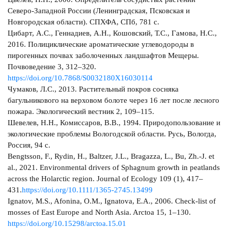
Северо-Западной России (Ленинградская, Псковская и
Новгородская области). СПХФА, СПб, 781 с.
Цибарт, А.С., Геннадиев, А.Н., Кошовский, Т.С., Гамова, Н.С.,
2016. Полициклические ароматические углеводороды в
пирогенных почвах заболоченных ландшафтов Мещеры.
Почвоведение 3, 312–320.
https://doi.org/10.7868/S0032180X16030114
Чумаков, Л.С., 2013. Растительный покров сосняка
багульникового на верховом болоте через 16 лет после лесного
пожара. Экологический вестник 2, 109–115.
Шевелев, Н.Н., Комиссаров, В.В., 1994. Природопользование и
экологические проблемы Вологодской области. Русь, Вологда,
Россия, 94 с.
Bengtsson, F., Rydin, H., Baltzer, J.L., Bragazza, L., Bu, Zh.-J. et
al., 2021. Environmental drivers of Sphagnum growth in peatlands
across the Holarctic region. Journal of Ecology 109 (1), 417–
431.
https://doi.org/10.1111/1365-2745.13499
Ignatov, M.S., Afonina, O.M., Ignatova, E.A., 2006. Check-list of
mosses of East Europe and North Asia. Arctoa 15, 1–130.
https://doi.org/10.15298/arctoa.15.01