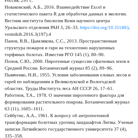
Россия, 291 с.
Новаковский, А.Б., 2016. Взаимодействие Excel и
статистического пакета R для обработки данных в экологии.
Вестник института биологии Коми научного центра
Уральского отделения РАН 3, 26–33.
https://doi.org/10.31140/j
.
vestnikib.2016.3(197).4
Панов, В.В., Цымлякова, С.С., 2013. Пространственная
структура пожаров и гари на техногенно нарушенных
торфяных болотах. Известия РГО 145 (1), 80–90.
Попов, С.Ю., 2000. Пирогенные сукцессии сфагновых мхов в
Средней России. Ботанический журнал 85 (2), 89–96.
Пьявченко, Н.И., 1955. Условия заболачивания еловых лесов и
гарей по наблюдениям в Великолукской и Вологодской
областях. Труды Института леса АН СССР 26, 17–61.
Работнов, Т.А., 1978. О значении пирогенного фактора для
формирования растительного покрова. Ботанический журнал
63 (11), 1605–1611.
Сейбутис, А.А., 1961. К вопросу об антропогенной
трансформации болотных урочищ ландшафтов Литвы. Ученые
записки Латвийского государственного университета 37 (4),
335–358.