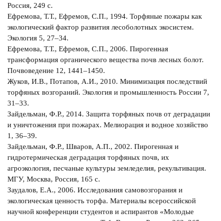
Россия, 249 с.
Ефремова, Т.Т., Ефремов, С.П., 1994. Торфяные пожары как
экологический фактор развития лесоболотных экосистем.
Экология 5, 27–34.
Ефремова, Т.Т., Ефремов, С.П., 2006. Пирогенная
трансформация органического вещества почв лесных болот.
Почвоведение 12, 1441–1450.
Жуков, И.В., Потапов, А.И., 2010. Минимизация последствий
торфяных возгораний. Экология и промышленность России 7,
31–33.
Зайдельман, Ф.Р., 2014. Защита торфяных почв от деградации
и уничтожения при пожарах. Мелиорация и водное хозяйство
1, 36–39.
Зайдельман, Ф.Р., Шваров, А.П., 2002. Пирогенная и
гидротермическая деградация торфяных почв, их
агроэкология, песчаные культуры земледелия, рекультивация.
МГУ, Москва, Россия, 165 с.
Заудалов, Е.А., 2006. Исследования самовозгорания и
экологическая ценность торфа. Материалы всероссийской
научной конференции студентов и аспирантов «Молодые