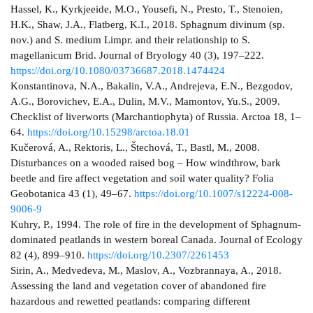
Hassel, K., Kyrkjeeide, M.O., Yousefi, N., Presto, T., Stenoien,
H.K., Shaw, J.A., Flatberg, K.I., 2018. Sphagnum divinum (sp.
nov.) and S. medium Limpr. and their relationship to S.
magellanicum Brid. Journal of Bryology 40 (3), 197–222.
https://doi.org/10.1080/03736687.2018.1474424
Konstantinova, N.A., Bakalin, V.A., Andrejeva, E.N., Bezgodov,
A.G., Borovichev, E.A., Dulin, M.V., Mamontov, Yu.S., 2009.
Checklist of liverworts (Marchantiophyta) of Russia. Arctoa 18, 1–
64.
https://doi.org/10.15298/arctoa.18.01
Kučerová, A., Rektoris, L., Štechová, T., Bastl, M., 2008.
Disturbances on a wooded raised bog – How windthrow, bark
beetle and fire affect vegetation and soil water quality? Folia
Geobotanica 43 (1), 49–67.
https://doi.org/10.1007/s12224-008-
9006-9
Kuhry, P., 1994. The role of fire in the development of Sphagnum-
dominated peatlands in western boreal Canada. Journal of Ecology
82 (4), 899–910.
https://doi.org/10.2307/2261453
Sirin, A., Medvedeva, M., Maslov, A., Vozbrannaya, A., 2018.
Assessing the land and vegetation cover of abandoned fire
hazardous and rewetted peatlands: comparing different