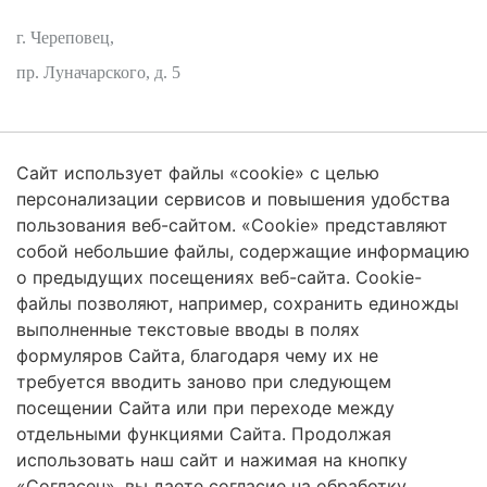
г. Череповец,
пр. Луначарского, д. 5
Сайт использует файлы «cookie» с целью
Защита персональных данных
персонализации сервисов и повышения удобства
пользования веб-сайтом. «Cookie» представляют
собой небольшие файлы, содержащие информацию
о предыдущих посещениях веб-сайта. Cookie-
2026 Трансформация экосистем
файлы позволяют, например, сохранить единожды
Череповецкий Государственный Университет
выполненные текстовые вводы в полях
формуляров Сайта, благодаря чему их не
ISSN 2619-0931 Online
требуется вводить заново при следующем
посещении Сайта или при переходе между
Контент доступен под лицензией
Creative Commons Attribution 4.0
License
отдельными функциями Сайта. Продолжая
использовать наш сайт и нажимая на кнопку
«Согласен», вы даете согласие на обработку