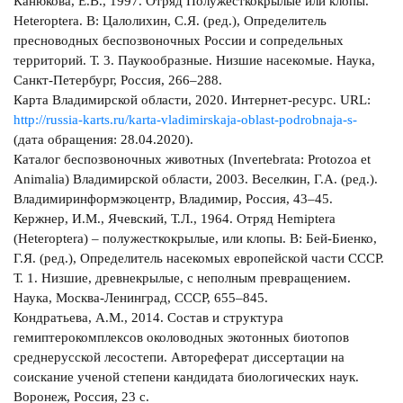
Канюкова, Е.В., 1997. Отряд Полужесткокрылые или клопы.
Heteroptera. В: Цалолихин, С.Я. (ред.), Определитель
пресноводных беспозвоночных России и сопредельных
территорий. Т. 3. Паукообразные. Низшие насекомые. Наука,
Санкт-Петербург, Россия, 266–288.
Карта Владимирской области, 2020. Интернет-ресурс. URL:
http://russia-karts.ru/karta-vladimirskaja-oblast-podrobnaja-s-
(дата обращения: 28.04.2020).
Каталог беспозвоночных животных (Invertebrata: Protozoa et
Animalia) Владимирской области, 2003. Веселкин, Г.А. (ред.).
Владимиринформэкоцентр, Владимир, Россия, 43–45.
Кержнер, И.М., Ячевский, Т.Л., 1964. Отряд Hemiptera
(Heteroptera) – полужесткокрылые, или клопы. В: Бей-Биенко,
Г.Я. (ред.), Определитель насекомых европейской части СССР.
Т. 1. Низшие, древнекрылые, с неполным превращением.
Наука, Москва-Ленинград, СССР, 655–845.
Кондратьева, А.М., 2014. Состав и структура
гемиптерокомплексов околоводных экотонных биотопов
среднерусской лесостепи. Автореферат диссертации на
соискание ученой степени кандидата биологических наук.
Воронеж, Россия, 23 с.