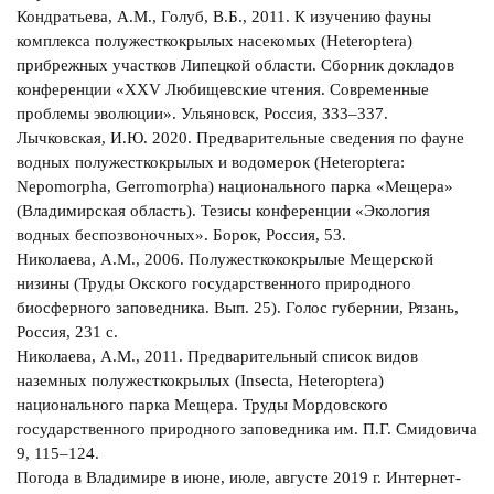
Кондратьева, А.М., Голуб, В.Б., 2011. К изучению фауны
комплекса полужесткокрылых насекомых (Heteroptera)
прибрежных участков Липецкой области. Сборник докладов
конференции «XXV Любищевские чтения. Современные
проблемы эволюции». Ульяновск, Россия, 333–337.
Лычковская, И.Ю. 2020. Предварительные сведения по фауне
водных полужесткокрылых и водомерок (Heteroptera:
Nepomorpha, Gerromorpha) национального парка «Мещера»
(Владимирская область). Тезисы конференции «Экология
водных беспозвоночных». Борок, Россия, 53.
Николаева, А.М., 2006. Полужесткококрылые Мещерской
низины (Труды Окского государственного природного
биосферного заповедника. Вып. 25). Голос губернии, Рязань,
Россия, 231 с.
Николаева, А.М., 2011. Предварительный список видов
наземных полужесткокрылых (Insecta, Heteroptera)
национального парка Мещера. Труды Мордовского
государственного природного заповедника им. П.Г. Смидовича
9, 115–124.
Погода в Владимире в июне, июле, августе 2019 г. Интернет-