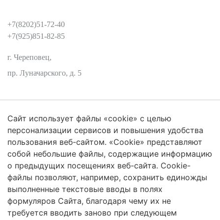
КОНТАКТЫ
+7(8202)51-72-40
+7(925)851-82-85
г. Череповец,
пр. Луначарского, д. 5
Сайт использует файлы «cookie» с целью
Защита персональных данных
персонализации сервисов и повышения удобства
пользования веб-сайтом. «Cookie» представляют
собой небольшие файлы, содержащие информацию
о предыдущих посещениях веб-сайта. Cookie-
2026 Трансформация экосистем
файлы позволяют, например, сохранить единожды
Череповецкий Государственный Университет
выполненные текстовые вводы в полях
формуляров Сайта, благодаря чему их не
ISSN 2619-0931 Online
требуется вводить заново при следующем