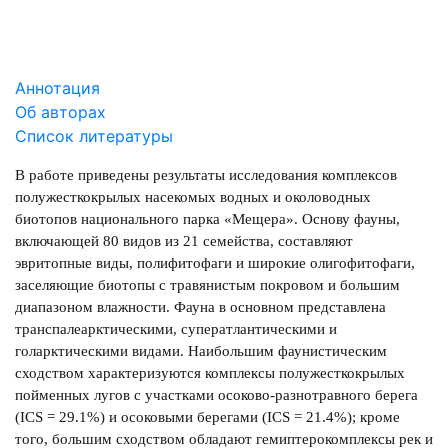
Аннотация
Об авторах
Список литературы
В работе приведены результаты исследования комплексов
полужесткокрылых насекомых водных и околоводных
биотопов национального парка «Мещера». Основу фауны,
включающей 80 видов из 21 семейства, составляют
эвритопные виды, полифитофаги и широкие олигофитофаги,
заселяющие биотопы с травянистым покровом и большим
диапазоном влажности. Фауна в основном представлена
транспалеарктическими, суператлантическими и
голарктическими видами. Наибольшим фаунистическим
сходством характеризуются комплексы полужесткокрылых
пойменных лугов с участками осоково-разнотравного берега
(ICS = 29.1%) и осоковыми берегами (ICS = 21.4%); кроме
того, большим сходством обладают гемиптерокомплексы рек и