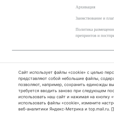
Архивация
Заимствование и пла
Политика размещени
препринтов и постпр
2026 Трансформация экосистем
ISSN 2619-0931
Череповецкий Государственный Университет
Сайт использует файлы «cookie» с целью пер
представляют собой небольшие файлы, соде
позволяют, например, сохранить единожды вы
Сетевое издание «Трансформация экосистем» / «Ecosystem t
требуется вводить заново при следующем по
(
использовать наш сайт и нажимая на кнопку «С
использовать файлы «cookie», измените настр
веб-аналитики Яндекс-Метрика и top.mail.ru.
П