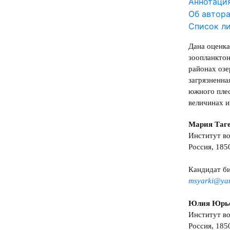
Аннотаци
Об автор
Список л
Дана оценка
зоопланктон
районах озе
загрязненна
южного плес
величинах и
Мария Таг
Институт в
Россия, 1850
Кандидат би
msyarki@ya
Юлия Юрь
Институт в
Россия, 1850