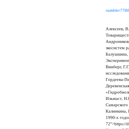
rambler7780
Алексеев, В
Товариществ
Андроникова
экосистем р
Балушкина, 
Эксперимент
Винберг, Г.
исследовани
Гордеева-Пе
Деревенская
«Гидробиоло
Ильмаст, Н.
Самарского 
Калинкина, 
1990-х годо
72">https:/