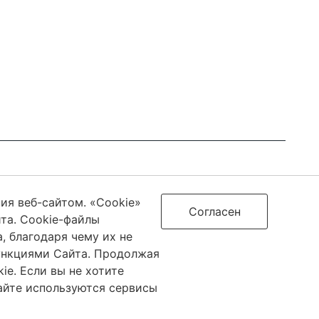
0 License
ия веб-сайтом. «Cookie»
Согласен
та. Cookie-файлы
 благодаря чему их не
 связи, информационных технологий и массовых коммуникаций
ункциями Сайта. Продолжая
7.
ie. Если вы не хотите
сайте используются сервисы