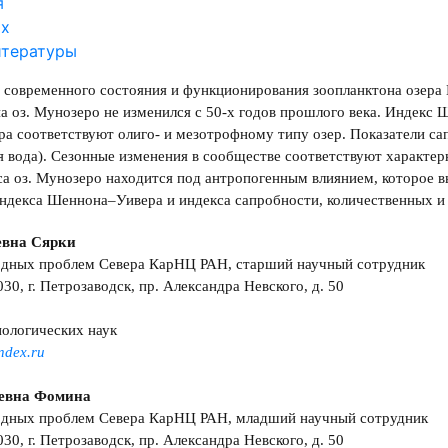
я
ах
итературы
 современного состояния и функционирования зоопланктона озера
а оз. Мунозеро не изменился с 50-х годов прошлого века. Индекс
ра соответствуют олиго- и мезотрофному типу озер. Показатели са
я вода). Сезонные изменения в сообществе соответствуют характе
а оз. Мунозеро находится под антропогенным влиянием, которое в
ндекса Шеннона–Уивера и индекса сапробности, количественных и
евна Сярки
одных проблем Севера КарНЦ РАН, старший научный сотрудник
30, г. Петрозаводск, пр. Александра Невского, д. 50
ологических наук
ndex.ru
евна Фомина
одных проблем Севера КарНЦ РАН, младший научный сотрудник
30, г. Петрозаводск, пр. Александра Невского, д. 50