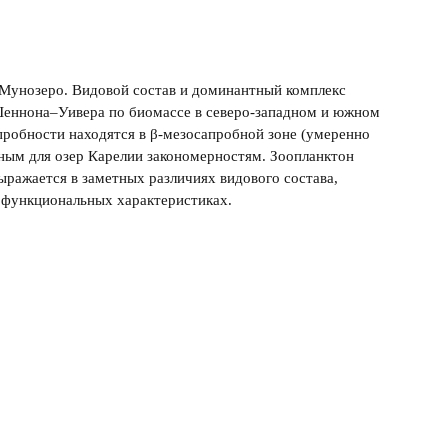
 Мунозеро. Видовой состав и доминантный комплекс
 Шеннона–Уивера по биомассе в северо-западном и южном
пробности находятся в β-мезосапробной зоне (умеренно
рным для озер Карелии закономерностям. Зоопланктон
ыражается в заметных различиях видового состава,
 функциональных характеристиках.