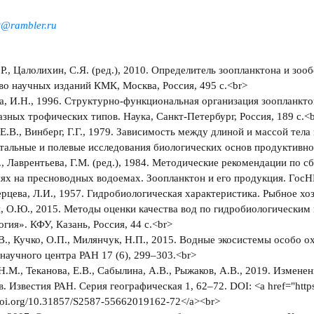
@rambler.ru
.Р., Цалолихин, С.Я. (ред.), 2010. Определитель зоопланктона и зоо
о научных изданий КМК, Москва, Россия, 495 с.<br>
, И.Н., 1996. Структурно-функциональная организация зоопланкт
азных трофических типов. Наука, Санкт-Петербург, Россия, 189 с.<
Е.В., Винберг, Г.Г., 1979. Зависимость между длиной и массой тела 
альные и полевые исследования биологических основ продуктивнос
Г., Лаврентьева, Г.М. (ред.), 1984. Методические рекомендации по 
ях на пресноводных водоемах. Зоопланктон и его продукция. ГосН
рцева, Л.И., 1957. Гидробиологическая характеристика. Рыбное хо
, О.Ю., 2015. Методы оценки качества вод по гидробиологическим 
гия». КФУ, Казань, Россия, 44 с.<br>
В., Кучко, О.П., Милянчук, Н.П., 2015. Водные экосистемы особо
научного центра РАН 17 (6), 299–303.<br>
Н.М., Теканова, Е.В., Сабылина, А.В., Рыжаков, А.В., 2019. Измен
в. Известия РАН. Серия географическая 1, 62–72. DOI: <a href="http
/doi.org/10.31857/S2587-55662019162-72</a><br>