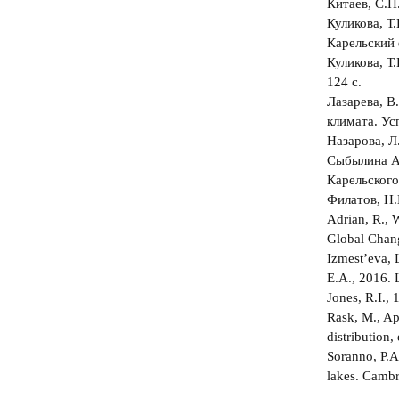
Китаев, С.П
Куликова, Т
Карельский 
Куликова, Т
124 с.
Лазарева, В
климата. Ус
Назарова, Л
Сыбылина А.
Карельского
Филатов, Н.
Adrian, R., 
Global Chan
Izmest’eva, 
E.A., 2016. 
Jones, R.I.,
Rask, M., Ap
distribution
Soranno, P.A.
lakes. Cambr