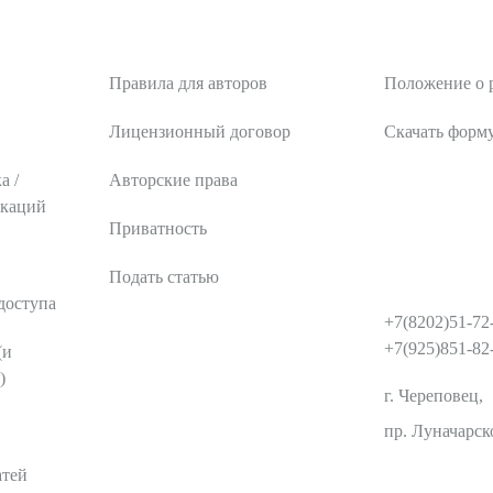
тика
Авторам
Рецензентам
Правила для авторов
Положение о 
Лицензионный договор
Скачать форм
а /
Авторские права
икаций
Приватность
Подать статью
КОНТАКТЫ
доступа
+7(8202)51-72
+7(925)851-82
(и
)
г. Череповец,
пр. Луначарско
атей