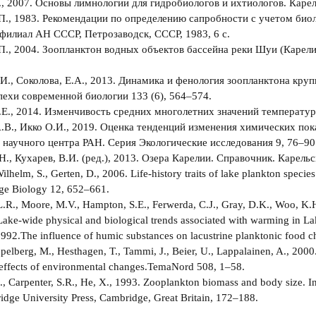
., 2007. Основы лимнологии для гидробиологов и ихтиологов. Карел
.П., 1983. Рекомендации по определению сапробности с учетом би
филиал АН СССР, Петрозаводск, СССР, 1983, 6 с.
.П., 2004. Зоопланктон водных объектов бассейна реки Шуи (Карели
.И., Соколова, Е.А., 2013. Динамика и фенология зоопланктона кр
пехи современной биологии 133 (6), 564–574.
.Е., 2014. Изменчивость средних многолетних значений температуры
В., Икко О.И., 2019. Оценка тенденций изменения химических пок
 научного центра РАН. Серия Экологические исследования 9, 76‒90
Н., Кухарев, В.И. (ред.), 2013. Озера Карелии. Справочник. Карель
Wilhelm, S., Gerten, D., 2006. Life-history traits of lake plankton spec
ge Biology 12, 652–661.
L.R., Moore, M.V., Hampton, S.E., Ferwerda, C.J., Gray, D.K., Woo, K.H.
Lake-wide physical and biological trends associated with warming in L
 1992.The influence of humic substances on lacustrine planktonic food 
pelberg, M., Hesthagen, T., Tammi, J., Beier, U., Lappalainen, A., 2000.
, effects of environmental changes.TemaNord 508, 1–58.
, Carpenter, S.R., He, X., 1993. Zooplankton biomass and body size. In: 
idge University Press, Cambridge, Great Britain, 172–188.