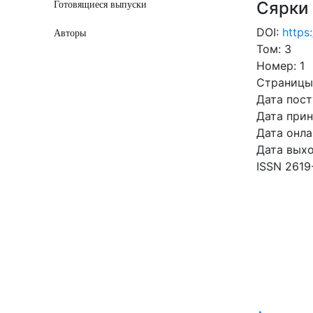
Сярки
Готовящиеся выпуски
DOI:
https
Авторы
Том: 3
Номер: 1
Страницы:
Дата пост
Дата прин
Дата онла
Дата выхо
ISSN 2619
СКАЧ
0.47 Mb