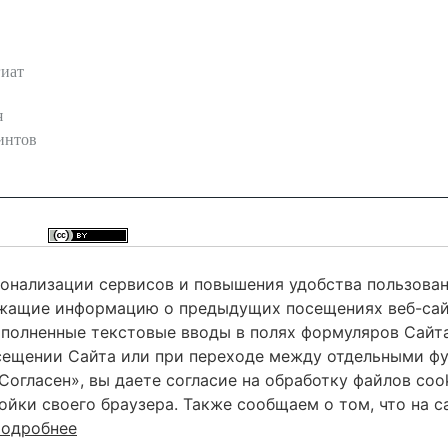
гиат
я
интов
 Online
Контент доступен под лицензией
Creative Commons Attribution 4.
сонализации сервисов и повышения удобства пользован
ржащие информацию о предыдущих посещениях веб-сай
полненные текстовые вводы в полях формуляров Сайта,
ransformation» зарегистрировано Федеральной службой по надзору в сфере
сещении Сайта или при переходе между отдельными ф
Роскомнадзор) 21 марта 2023 г. Регистрационный номер ЭЛ № ФС 77-8497
огласен», вы даете согласие на обработку файлов cook
ойки своего браузера. Также сообщаем о том, что на 
одробнее