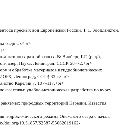
бентоса пресных вод Европейской России. Т. 1. Зоопланктон.
она озерных<br>
br>
планктонных ракообразных. В: Винберг, Г.Г. (ред.),
ти озер. Наука, Ленинград, СССР, 58–72.<br>
сбору и обработке материалов в гидробиологических
ИОРХ, Ленинград, СССР, 33 с.<br>
зяйство Карелии 7, 107–117.<br>
показателям: учебно-методическая разработка по курсу
 охраняемых природных территорий Карелии. Известия
ения гидрохимического режима Онежского озера с начала
s://doi.org/10.31857/S2587-55662019162-