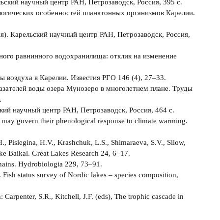
ьский научный центр РАН, Петрозаводск, Россия, 395 с.
ологических особенностей планктонных организмов Карелии.
я). Карельский научный центр РАН, Петрозаводск, Россия,
упного равнинного водохранилища: отклик на изменение
 воздуха в Карелии. Известия РГО 146 (4), 27‒33.
азателей воды озера Мунозеро в многолетнем плане. Труды
.
ский научный центр РАН, Петрозаводск, Россия, 464 с.
ies may govern their phenological response to climate warming.
, Pislegina, H.V., Krashchuk, L.S., Shimaraeva, S.V., Silow,
ake Baikal. Great Lakes Research 24, 6–17.
chains. Hydrobiologia 229, 73–91.
 Fish status survey of Nordic lakes – species composition,
Carpenter, S.R., Kitchell, J.F. (eds), The trophic cascade in