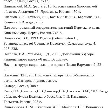
пресс, Казань, Россия, 759 с.
Нянковский, M.A. (ред.), 2015. Красная книга Ярославской
области. Академия 76, Ярославль, Россия, 470 с.
Овеснов, С.A., Ефимик, E.Г., Козьминых, T.В., Баранова, O.Г.,
Камелин, Р.В. и др., 2007.
Иллюстрированный определитель растений Пермского края.
Книжный мир, Пермь, Россия, 743 с.
Папченков, В.Г., 1993. Рдесты (Potamogeton L.,
Potamogetonaceae) Среднего Поволжья. Самарская лука 4,
225–238.
Петрова, Е.А., Утемова, Л.Д., 2008. Дополнения к флоре
национального парка «Чаваш Вармане».
Научные труды национального парка «Чаваш Вармане» 2, 22–
38.
Плаксина, Т.И., 2001. Конспект флоры Волго-Уральского
региона. Самарский университет,
Самара, Россия, 388 с.
Раков,Н.С.,Саксонов,С.В.,Сенатор,С.А.,Васюков,В.М.,2014.Сос
области. Флора Волжского бассейна. Т. II. Кассандра,
Тольятти, Россия, 295 с.
Решетникова, Н.M., Скворцов, A.K., Майоров, С.Р., Воронкина,