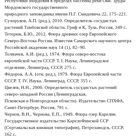
Республики Мордовия в пределах бассейна реки Оки. Труды
Мордовского государственного
природного заповедника имени П.Г. Смидовича 22, 175–221.
Сухоруков, А.П. (ред.), 2010. Определитель сосудистых
растений Тамбовской области. Гриф и К, Тула, Россия, 349 с.
Тетерюк, Б.Ю., 2012. Флора древних озер Европейского
Северо-Востока России. Известия Самарского научного центра
Российской академии наук 14 (1), 82–90.
Толмачев, A.И. (ред.), 1974. Флора северо-востока
европейской части СССР. Т. I. Наука, Ленинградское
отделение, Ленинград, СССР, 275 с.
Фёдоров, A.A. (отв. ред.), 1979. Флора Европейской части
СССР. Т. IV. Наука, Ленинград, СССР, 355 с.
Цвелев, Н.Н., 2000. Определитель сосудистых растений
северо-западной России (Ленинградская,
Псковская и Новгородская области). Издательство СПХФА,
Санкт-Петербург, Россия, 781 с.
Чернов, В.Н., Чернова, E.П., 1949. Флора озер Карелии.
Государственное издательство КарелоФинской ССР
(Сортавальская книжная типография), Петрозаводск, СССР,
162 с.