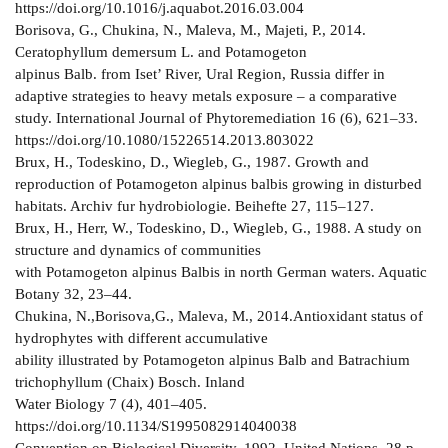
https://doi.org/10.1016/j.aquabot.2016.03.004
Borisova, G., Chukina, N., Maleva, M., Majeti, P., 2014.
Ceratophyllum demersum L. and Potamogeton
alpinus Balb. from Iset’ River, Ural Region, Russia differ in
adaptive strategies to heavy metals exposure – a comparative
study. International Journal of Phytoremediation 16 (6), 621–33.
https://doi.org/10.1080/15226514.2013.803022
Brux, H., Todeskino, D., Wiegleb, G., 1987. Growth and
reproduction of Potamogeton alpinus balbis growing in disturbed
habitats. Archiv fur hydrobiologie. Beihefte 27, 115–127.
Brux, H., Herr, W., Todeskino, D., Wiegleb, G., 1988. A study on
structure and dynamics of communities
with Potamogeton alpinus Balbis in north German waters. Aquatic
Botany 32, 23–44.
Chukina, N.,Borisova,G., Maleva, M., 2014.Antioxidant status of
hydrophytes with different accumulative
ability illustrated by Potamogeton alpinus Balb and Batrachium
trichophyllum (Chaix) Bosch. Inland
Water Biology 7 (4), 401–405.
https://doi.org/10.1134/S1995082914040038
Convention on Biological Diversity, 1992. United Nations, 28 p.