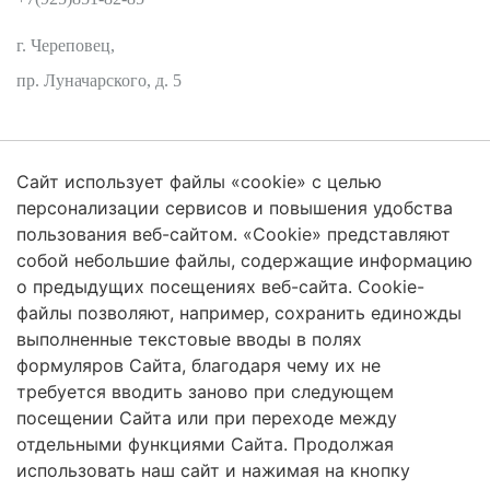
г. Череповец,
пр. Луначарского, д. 5
Сайт использует файлы «cookie» с целью
Защита персональных данных
персонализации сервисов и повышения удобства
пользования веб-сайтом. «Cookie» представляют
собой небольшие файлы, содержащие информацию
о предыдущих посещениях веб-сайта. Cookie-
2026 Трансформация экосистем
файлы позволяют, например, сохранить единожды
Череповецкий Государственный Университет
выполненные текстовые вводы в полях
формуляров Сайта, благодаря чему их не
ISSN 2619-0931 Online
требуется вводить заново при следующем
посещении Сайта или при переходе между
Контент доступен под лицензией
Creative Commons Attribution 4.0
License
отдельными функциями Сайта. Продолжая
использовать наш сайт и нажимая на кнопку