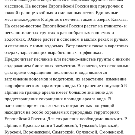
массивов. На востоке Европейской России вид приурочен к
южной границе хвойных и смешанных лесов. Единичные
местонахождения P. alpinus отмечены также в озерах Кавказа.
На северо-востоке Европейской России растет на глинисто- и
песчано-илистых грунтах в разнообразных водоемах и
водотоках. Южнее растет в основном в малых реках и ручьях
и связанных с ними водоемах. Встречается также в карстовых
озерах, зарастающих выработанных торфяниках.
Предпочитает песчаные или песчано-илистые грунты с низким
содержанием биогенных элементов. Выявлено, что основными
факторами сокращения численности вида являются
загрязнение водоемов и водотоков, их зарастание, изменение
гидрофизических параметров воды. Сохранение популяций P.
alpinus на границе ареала имеет большое значение для
предотвращения сокращения площади ареала вида. В
настоящее время только часть пограничных популяций
находится на особо охраняемых природных территориях
Европейской России. Для сохранения необходимо включить P.
alpinus в Красные книги Тамбовской, Тульской, Брянской,
Курской, Воронежской, Самарской, Орловской, Смоленской,