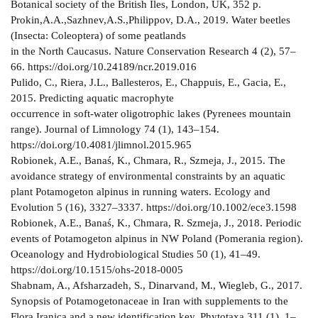
Botanical society of the British Iles, London, UK, 352 p.
Prokin,A.A.,Sazhnev,A.S.,Philippov, D.A., 2019. Water beetles
(Insecta: Coleoptera) of some peatlands
in the North Caucasus. Nature Conservation Research 4 (2), 57–
66. https://doi.org/10.24189/ncr.2019.016
Pulido, C., Riera, J.L., Ballesteros, E., Chappuis, E., Gacia, E.,
2015. Predicting aquatic macrophyte
occurrence in soft-water oligotrophic lakes (Pyrenees mountain
range). Journal of Limnology 74 (1), 143–154.
https://doi.org/10.4081/jlimnol.2015.965
Robionek, A.E., Banaś, K., Chmara, R., Szmeja, J., 2015. The
avoidance strategy of environmental constraints by an aquatic
plant Potamogeton alpinus in running waters. Ecology and
Evolution 5 (16), 3327–3337. https://doi.org/10.1002/ece3.1598
Robionek, A.E., Banaś, K., Chmara, R. Szmeja, J., 2018. Periodic
events of Potamogeton alpinus in NW Poland (Pomerania region).
Oceanology and Hydrobiological Studies 50 (1), 41–49.
https://doi.org/10.1515/ohs-2018-0005
Shabnam, A., Afsharzadeh, S., Dinarvand, М., Wiegleb, G., 2017.
Synopsis of Potamogetonaceae in Iran with supplements to the
Flora Iranica and a new identification key. Phytotaxa 311 (1), 1–