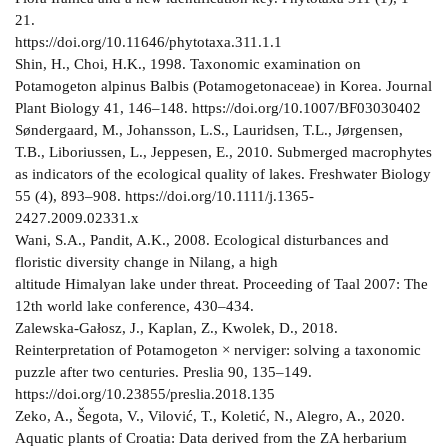
21.
https://doi.org/10.11646/phytotaxa.311.1.1
Shin, H., Choi, H.K., 1998. Taxonomic examination on
Potamogeton alpinus Balbis (Potamogetonaceae) in Korea. Journal
Plant Biology 41, 146–148. https://doi.org/10.1007/BF03030402
Søndergaard, M., Johansson, L.S., Lauridsen, T.L., Jørgensen,
T.B., Liboriussen, L., Jeppesen, E., 2010. Submerged macrophytes
as indicators of the ecological quality of lakes. Freshwater Biology
55 (4), 893–908. https://doi.org/10.1111/j.1365-
2427.2009.02331.x
Wani, S.A., Pandit, A.K., 2008. Ecological disturbances and
floristic diversity change in Nilang, a high
altitude Himalyan lake under threat. Proceeding of Taal 2007: The
12th world lake conference, 430–434.
Zalewska-Gałosz, J., Kaplan, Z., Kwolek, D., 2018.
Reinterpretation of Potamogeton × nerviger: solving a taxonomic
puzzle after two centuries. Preslia 90, 135–149.
https://doi.org/10.23855/preslia.2018.135
Zeko, A., Šegota, V., Vilović, T., Koletić, N., Alegro, A., 2020.
Aquatic plants of Croatia: Data derived from the ZA herbarium