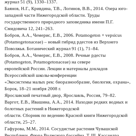
журнал 51 (9), 1330–1337.
Баянов, Н.Г., Кривдина, Т.В., Логинов, В.В., 2014. Озера юго-
западной части Нижегородской области. Труды
государственного природного заповедника имени П.Г.
Смидовича 12, 241–263.
Бобров, А.А., Чемерис, Е.В., 2006. Potamogeton × vepsicus
(Potamogetonaceae) – новый гибрид рдестов из Верхнего
Поволжья. Ботанический журнал 91 (1), 71–84.
Бобров, А.А., Чемерис, Е.В., 2008. Речные рдесты
(Potamogeton, Potamogetonaceae) на севере
европейской России. Лекции и материалы докладов
Всероссийской школы-конференции
«Экосистемы малых рек: биоразнообразие, биология, охрана»,
Борок, 18–21 ноября 2008 г.
Ярославский печатный двор, Ярославль, Россия, 79–82.
Варгот, Е.В., Ивашина, А.А., 2014. Находки редких водных и
болотных растений в Нижегородской
области. Сборник по ведению Красной книги Нижегородской
области, 25–27.
Гафурова, М.М., 2014. Сосудистые растения Чувашской
Республики. Флора Волжского бассейна. Т. III. Кассандра,