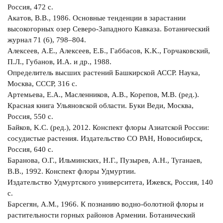
Россия, 472 с.
Акатов, В.В., 1986. Основные тенденции в зарастании
высокогорных озер Северо-Западного Кавказа. Ботанический
журнал 71 (6), 798–804.
Алексеев, A.E., Алексеев, E.Б., Габбасов, K.K., Горчаковский,
П.Л., Губанов, И.A. и др., 1988.
Определитель высших растений Башкирской АССР. Наука,
Москва, СССР, 316 с.
Артемьева, Е.А., Масленников, А.В., Корепов, М.В. (ред.).
Красная книга Ульяновской области. Буки Веди, Москва,
Россия, 550 с.
Байков, K.С. (ред.), 2012. Конспект флоры Азиатской России:
сосудистые растения. Издательство СО РАН, Новосибирск,
Россия, 640 с.
Баранова, O.Г., Ильминских, Н.Г., Пузырев, А.Н., Туганаев,
В.В., 1992. Конспект флоры Удмуртии.
Издательство Удмуртского университета, Ижевск, Россия, 140
с.
Барсегян, А.М., 1966. К познанию водно-болотной флоры и
растительности горных районов Армении. Ботанический