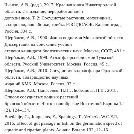
Чкалов, А.В. (ред.), 2017. Красная книга Нижегородской
области. 2-е издание, переработанное и
дополненное. Т. 2: Сосудистые растения, моховидные,
водоросли, лишайники, грибы. РОСТДОАФК, Калининград,
Россия, 304 с.
Щербаков, А.В., 1990. Флора водоемов Московской области.
Диссертация на соискание ученой
степени кандидата биологических наук. Москва, СССР, 481 с.
Щербаков, А.В., 1999. Атлас флоры водоемов Тульской
области. Русский Университет, Москва, Россия, 45 с.
Щербаков, А.В., 2010. Сосудистая водная флора Орловской
области. Товарищество научных
изданий КМК, Москва, Россия, 92 с.
Щербаков, А.В., Панасенко, Н.Н., Любезнова, Н.В., 2018.
Список сосудистых водных растений
Брянской области. Фиторазнообразие Восточной Европы 12
(2), 124–134.
Boedeltje, G., Jongejans, E., Spanings, T., Verberk, W.C.E.P.,
2016. Effect of gut passage in fish on the germination speed of
aquatic and riparian plants. Aquatic Botany 132, 12–16.