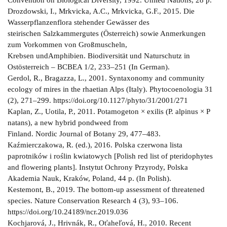
Drozdowski, I., Mrkvicka, A.C., Mrkvicka, G.F., 2015. Die
Wasserpflanzenflora stehender Gewässer des
steirischen Salzkammergutes (Österreich) sowie Anmerkungen
zum Vorkommen von Großmuscheln,
Krebsen undAmphibien. Biodiversität und Naturschutz in
Ostösterreich – BCBEA 1/2, 233–251 (In German).
Gerdol, R., Bragazza, L., 2001. Syntaxonomy and community
ecology of mires in the rhaetian Alps (Italy). Phytocoenologia 31
(2), 271–299. https://doi.org/10.1127/phyto/31/2001/271
Kaplan, Z., Uotila, P., 2011. Potamogeton × exilis (P. alpinus × P
natans), a new hybrid pondweed from
Finland. Nordic Journal of Botany 29, 477–483.
Kaźmierczakowa, R. (ed.), 2016. Polska czerwona lista
paprotników i roślin kwiatowych [Polish red list of pteridophytes
and flowering plants]. Instytut Ochrony Przyrody, Polska
Akademia Nauk, Kraków, Poland, 44 p. (In Polish).
Kestemont, B., 2019. The bottom-up assessment of threatened
species. Nature Conservation Research 4 (3), 93–106.
https://doi.org/10.24189/ncr.2019.036
Kochjarová, J., Hrivnák, R., Oťaheľová, H., 2010. Recent