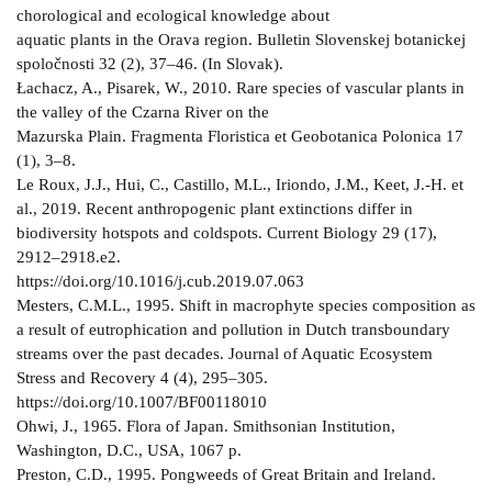
chorological and ecological knowledge about
aquatic plants in the Orava region. Bulletin Slovenskej botanickej
spoločnosti 32 (2), 37–46. (In Slovak).
Łachacz, A., Pisarek, W., 2010. Rare species of vascular plants in
the valley of the Czarna River on the
Mazurska Plain. Fragmenta Floristica et Geobotanica Polonica 17
(1), 3–8.
Le Roux, J.J., Hui, C., Castillo, M.L., Iriondo, J.M., Keet, J.-H. et
al., 2019. Recent anthropogenic plant extinctions differ in
biodiversity hotspots and coldspots. Current Biology 29 (17),
2912–2918.e2.
https://doi.org/10.1016/j.cub.2019.07.063
Mesters, C.M.L., 1995. Shift in macrophyte species composition as
a result of eutrophication and pollution in Dutch transboundary
streams over the past decades. Journal of Aquatic Ecosystem
Stress and Recovery 4 (4), 295–305.
https://doi.org/10.1007/BF00118010
Ohwi, J., 1965. Flora of Japan. Smithsonian Institution,
Washington, D.C., USA, 1067 p.
Preston, C.D., 1995. Pongweeds of Great Britain and Ireland.