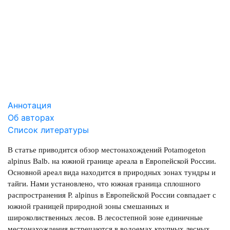
СКАЧАТЬ
3.46 Mb
Аннотация
Об авторах
Список литературы
В статье приводится обзор местонахождений Potamogeton
alpinus Balb. на южной границе ареала в Европейской России.
Основной ареал вида находится в природных зонах тундры и
тайги. Нами установлено, что южная граница сплошного
распространения P. alpinus в Европейской России совпадает с
южной границей природной зоны смешанных и
широколиственных лесов. В лесостепной зоне единичные
местонахождения встречаются в водоемах крупных лесных