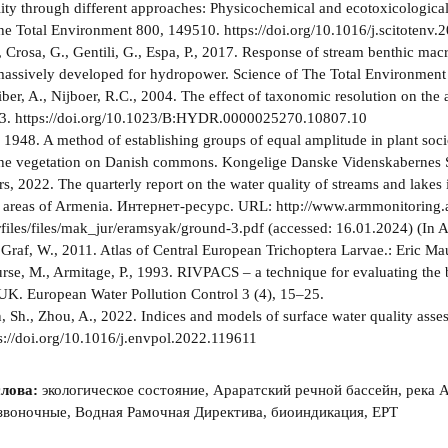
lity through different approaches: Physicochemical and ecotoxicologica
he Total Environment 800, 149510. https://doi.org/10.1016/j.scitotenv
, Crosa, G., Gentili, G., Espa, P., 2017. Response of stream benthic ma
assively developed for hydropower. Science of The Total Environment 
ber, A., Nijboer, R.C., 2004. The effect of taxonomic resolution on the 
3. https://doi.org/10.1023/B:HYDR.0000025270.10807.10
 1948. A method of establishing groups of equal amplitude in plant socio
the vegetation on Danish commons. Kongelige Danske Videnskabernes S
s, 2022. The quarterly report on the water quality of streams and lakes 
areas of Armenia. Интернет-ресурс. URL: http://www.armmonitoring.
rfiles/files/mak_jur/eramsyak/ground-3.pdf (accessed: 16.01.2024) (In 
, Graf, W., 2011. Atlas of Central European Trichoptera Larvae.: Eric 
urse, M., Armitage, P., 1993. RIVPACS – a technique for evaluating the b
e UK. European Water Pollution Control 3 (4), 15–25.
n, Sh., Zhou, A., 2022. Indices and models of surface water quality ass
s://doi.org/10.1016/j.envpol.2022.119611
лова:
экологическое состояние, Араратский речной бассейн, река 
звоночные, Водная Рамочная Директива, биоиндикация, EPT