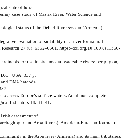
al state of lotic
enia): case study of Masrik River. Water Science and
ecological status of the Debed River system (Armenia).
ative evaluation of suitability of a river for natural
n Research 27 (6), 6352–6361. https://doi.org/10.1007/s11356-
t protocols for use in streams and wadeable rivers: periphyton,
 D.C., USA, 337 p.
ity and DNA barcode
887.
s to assess Europe's surface waters: An almost complete
ical Indicators 18, 31–41.
 risk assessment of
Karchaghbyur and Arpa Rivers). American-Eurasian Journal of
ommunity in the Arpa river (Armenia) and its main tributaries.