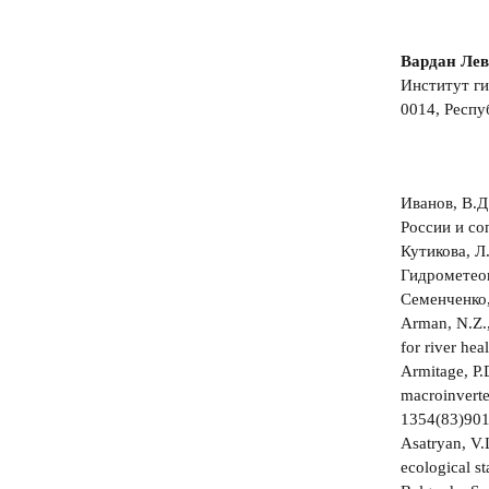
Вардан Лев
Институт ги
0014, Респуб
Иванов, В.Д
России и со
Кутикова, Л
Гидрометеои
Семенченко,
Arman, N.Z.,
for river he
Armitage, P.
macroinverte
1354(83)90
Asatryan, V.
ecological s