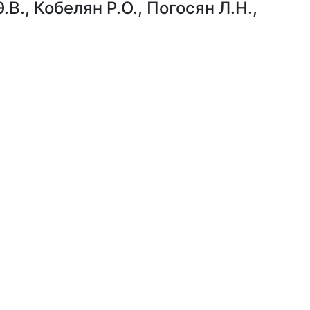
.В.
,
Кобелян Р.О.
,
Погосян Л.Н.
,