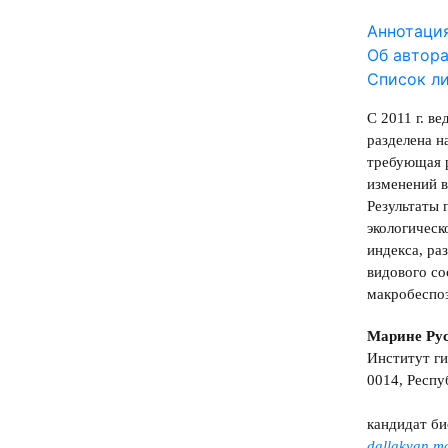
Аннотаци
Об автор
Список л
С 2011 г. в
разделена н
требующая р
изменений в
Результаты 
экологическ
индекса, ра
видового со
макробеспо
Марине Ру
Институт ги
0014, Респуб
кандидат би
dallakyan.m