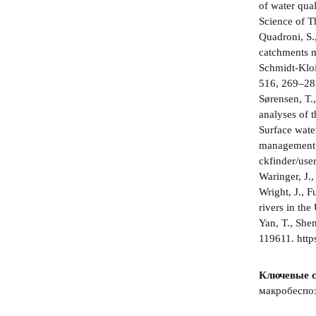
of water qua
Science of T
Quadroni, S.
catchments m
Schmidt-Kloi
516, 269–28
Sørensen, T.,
analyses of 
Surface water
management 
ckfinder/use
Waringer, J.
Wright, J., F
rivers in th
Yan, T., She
119611. http
Ключевые с
макробеспо