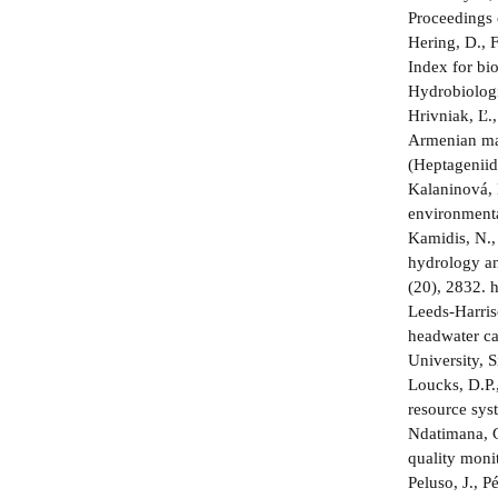
Proceedings 
Hering, D., 
Index for bi
Hydrobiologi
Hrivniak, Ľ.,
Armenian may
(Heptageniid
Kalaninová, 
environmenta
Kamidis, N.,
hydrology an
(20), 2832. 
Leeds-Harris
headwater ca
University, S
Loucks, D.P.
resource sy
Ndatimana, G
quality moni
Peluso, J., 