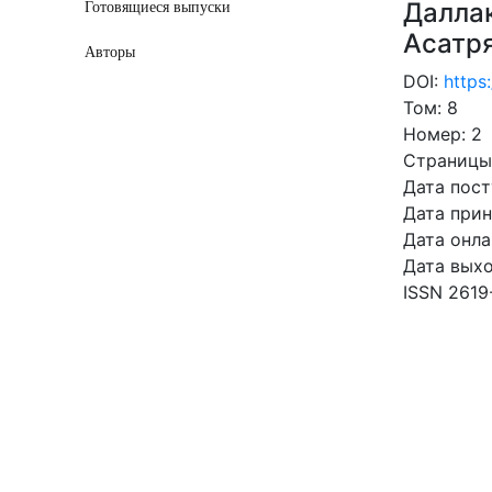
Далла
Готовящиеся выпуски
Асатря
Авторы
DOI:
https
Том: 8
Номер: 2
Страницы
Дата пост
Дата прин
Дата онла
Дата выхо
ISSN 2619
СКАЧ
0.55 Mb