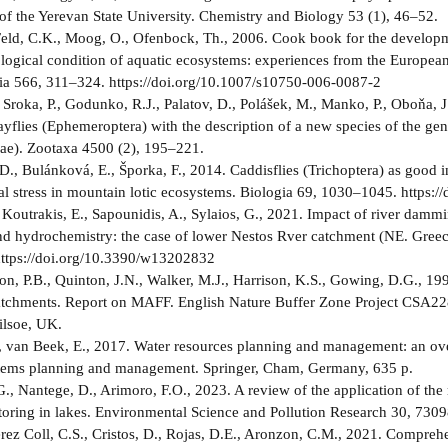
of the Yerevan State University. Chemistry and Biology 53 (1), 46–52.
Feld, C.K., Moog, O., Ofenbock, Th., 2006. Cook book for the developm
ological condition of aquatic ecosystems: experiences from the Europea
a 566, 311–324. https://doi.org/10.1007/s10750-006-0087-2
 Sroka, P., Godunko, R.J., Palatov, D., Polášek, M., Manko, P., Oboňa, J
flies (Ephemeroptera) with the description of a new species of the g
ae). Zootaxa 4500 (2), 195–221.
D., Bulánková, E., Šporka, F., 2014. Caddisflies (Trichoptera) as good i
l stress in mountain lotic ecosystems. Biologia 69, 1030–1045. https:
 Koutrakis, E., Sapounidis, A., Sylaios, G., 2021. Impact of river dam
d hydrochemistry: the case of lower Nestos Rver catchment (NE. Greec
https://doi.org/10.3390/w13202832
on, P.B., Quinton, J.N., Walker, M.J., Harrison, K.S., Gowing, D.G., 19
tchments. Report on MAFF. English Nature Buffer Zone Project CSA22
ilsoe, UK.
, van Beek, E., 2017. Water resources planning and management: an ove
stems planning and management. Springer, Cham, Germany, 635 p.
., Nantege, D., Arimoro, F.O., 2023. A review of the application of the
toring in lakes. Environmental Science and Pollution Research 30, 73
Pérez Coll, C.S., Cristos, D., Rojas, D.E., Aronzon, C.M., 2021. Compre