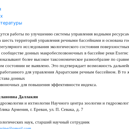
я
ах
итературы
едутся работы по улучшению системы управления водными ресурсам
а шесть территорий управления речными бассейнами и основана го
егулярного исследования экологического состояния поверхностных
 сообществе донных макробеспозвоночных в бассейне реки Ехегис 
показывают более высокое таксономическое разнообразие по сравн
ом состоянии не выявлено. Это подтверждает возможность дальне
зработанного для управления Араратским речным бассейном. В то
става донных
звоночных для повышения эффективности индекса.
слановна Даллакян
дроэкологии и ихтиологии Научного центра зоологии и гидроэколо
лика Армения, г. Ереван, ул. П. Севака, д. 7
ологических наук, старший научный сотрудник
arine@gmail.com