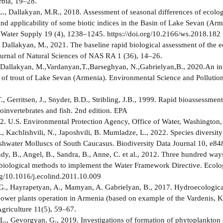
rbia, 19–28.
., Dallakyan, M.R., 2018. Assessment of seasonal differences of ecologic
nd applicability of some biotic indices in the Basin of Lake Sevan (Arm
Water Supply 19 (4), 1238–1245. https://doi.org/10.2166/ws.2018.182
, Dallakyan, M., 2021. The baseline rapid biological assessment of the 
ournal of Natural Sciences of NAS RA 1 (36), 14–26.
 Dallakyan, M.,Vardanyan,T.,Barseghyan, N.,Gabrielyan,B., 2020.An integr
 of trout of Lake Sevan (Armenia). Environmental Science and Pollutio
1
, Gerritsen, J., Snyder, B.D., Stribling, J.B., 1999. Rapid bioassessmen
oinvertebrates and fish. 2nd edition. EPA
. U.S. Environmental Protection Agency, Office of Water, Washington,
A., Kachlishvili, N., Japoshvili, B. Mumladze, L., 2022. Species divers
reshwater Molluscs of South Caucasus. Biodiversity Data Journal 10, e84
ndy, B., Angel, B., Sandra, B., Anne, C. et al., 2012. Three hundred way
biological methods to implement the Water Framework Directive. Ecolog
org/10.1016/j.ecolind.2011.10.009
., Hayrapetyan, A., Mamyan, A. Gabrielyan, B., 2017. Hydroecological
ower plants operation in Armenia (based on example of the Vardenis, 
Agriculture 11(5), 59–67.
., Gevorgyan, G., 2019. Investigations of formation of phytoplankton c