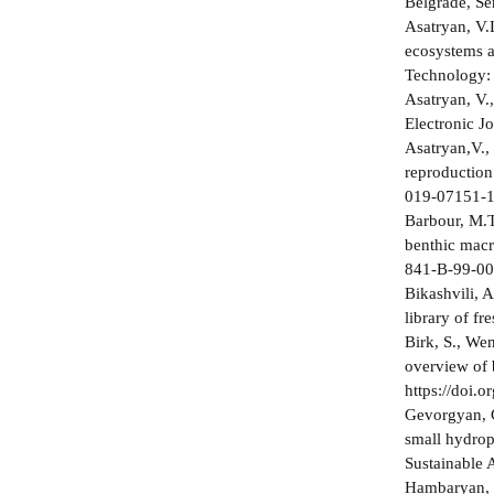
Belgrade, Se
Asatryan, V.L
ecosystems a
Technology: 
Asatryan, V.
Electronic J
Asatryan,V.,
reproduction
019-07151-
Barbour, M.T.
benthic macr
841-B-99-002
Bikashvili, 
library of f
Birk, S., We
overview of 
https://doi.
Gevorgyan, G
small hydrop
Sustainable 
Hambaryan, L