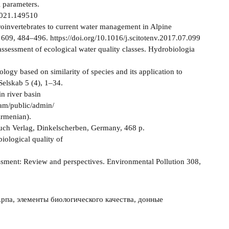
l parameters.
.2021.149510
croinvertebrates to current water management in Alpine
609, 484–496. https://doi.org/10.1016/j.scitotenv.2017.07.099
assessment of ecological water quality classes. Hydrobiologia
logy based on similarity of species and its application to
elskab 5 (4), 1–34.
in river basin
am/public/admin/
Armenian).
Mauch Verlag, Dinkelscherben, Germany, 468 p.
iological quality of
essment: Review and perspectives. Environmental Pollution 308,
Арпа, элементы биологического качества, донные