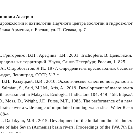
онович Асатрян
дроэкологии и ихтиологии Научного центра зоологии и гидроэколо
лика Армения, г. Ереван, ул. П. Севака, д. 7
., Григоренко, В.Н., Арефина, Т.И., 2001. Trichoptera. В: Цалолихи
предельных территорий. Наука, Санкт-Петербург, Россия, 1–825.
.А., Старобогатов, Я.И., 1977. Определитель пресноводных беспоз
здат, Ленинград, СССР, 513 с.
 В.П., Разлуцкий, В.И., 2010. Экологическое качество поверхностны
 Salmiati, S., Said, M.I.M., Aris, A., 2019. Development of macroinverte
alth assessment in Malaysia. Ecological Indicators 104, 449–458. https:/
D., Moss, D., Wright, J.F., Furse, M.T., 1983. The performance of a new
brates over a wide range of unpolluted running-water sites. Water Reso
188-4
L., Dallakyan, M.R., 2015. Development of the initial multimetric index 
tate of lake Sevan (Armenia) basin rivers. Proceedings of the IWA 7th 