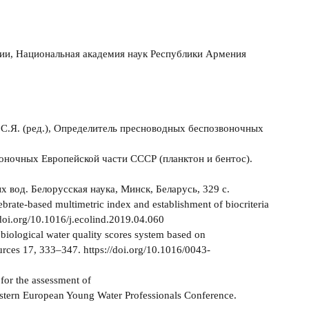
гии, Национальная академия наук Республики Армения
н, С.Я. (ред.), Определитель пресноводных беспозвоночных
воночных Европейской части СССР (планктон и бентос).
х вод. Белорусская наука, Минск, Беларусь, 329 с.
brate-based multimetric index and establishment of biocriteria
/doi.org/10.1016/j.ecolind.2019.04.060
 biological water quality scores system based on
urces 17, 333–347. https://doi.org/10.1016/0043-
for the assessment of
Eastern European Young Water Professionals Conference.