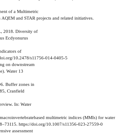
ent of a Multimetric
n AQEM and STAR projects and related initiatives.
., 2018. Diversity of
enus Ecdyonurus
ndicators of
//doi.org/10.2478/s11756-014-0405-5
ming on downstream
e). Water 13
96. Buffer zones in
85, Cranfield
rview. In: Water
 macroinvertebratebased multimetric indices (MMIs) for water
098–73115. https://doi.org/10.1007/s11356-023-27559-0
hensive assessment