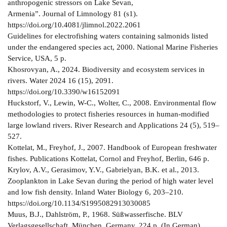
anthropogenic stressors on Lake Sevan,
Armenia”. Journal of Limnology 81 (s1).
https://doi.org/10.4081/jlimnol.2022.2061
Guidelines for electrofishing waters containing salmonids listed
under the endangered species act, 2000. National Marine Fisheries
Service, USA, 5 p.
Khosrovyan, A., 2024. Biodiversity and ecosystem services in
rivers. Water 2024 16 (15), 2091.
https://doi.org/10.3390/w16152091
Huckstorf, V., Lewin, W-C., Wolter, C., 2008. Environmental flow
methodologies to protect fisheries resources in human-modified
large lowland rivers. River Research and Applications 24 (5), 519–
527.
Kottelat, M., Freyhof, J., 2007. Handbook of European freshwater
fishes. Publications Kottelat, Cornol and Freyhof, Berlin, 646 p.
Krylov, A.V., Gerasimov, Y.V., Gabrielyan, B.K. et al., 2013.
Zooplankton in Lake Sevan during the period of high water level
and low fish density. Inland Water Biology 6, 203–210.
https://doi.org/10.1134/S1995082913030085
Muus, B.J., Dahlström, P., 1968. Süßwasserfische. BLV
Verlagsgesellschaft, München, Germany, 224 p. (In German).