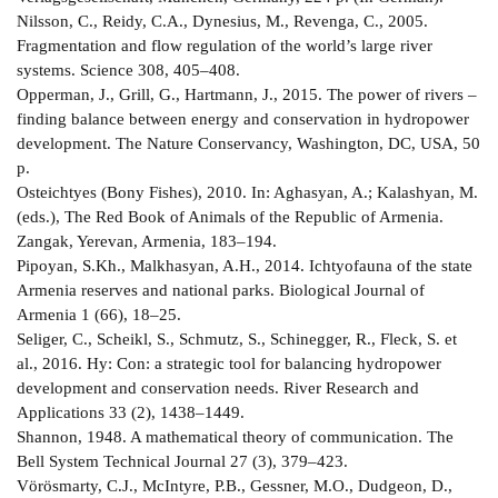
Nilsson, C., Reidy, C.A., Dynesius, M., Revenga, C., 2005.
Fragmentation and flow regulation of the world’s large river
systems. Science 308, 405–408.
Opperman, J., Grill, G., Hartmann, J., 2015. The power of rivers –
finding balance between energy and conservation in hydropower
development. The Nature Conservancy, Washington, DC, USA, 50
p.
Osteichtyes (Bony Fishes), 2010. In: Aghasyan, A.; Kalashyan, M.
(eds.), The Red Book of Animals of the Republic of Armenia.
Zangak, Yerevan, Armenia, 183–194.
Pipoyan, S.Kh., Malkhasyan, A.H., 2014. Ichtyofauna of the state
Armenia reserves and national parks. Biological Journal of
Armenia 1 (66), 18–25.
Seliger, C., Scheikl, S., Schmutz, S., Schinegger, R., Fleck, S. et
al., 2016. Hy: Con: a strategic tool for balancing hydropower
development and conservation needs. River Research and
Applications 33 (2), 1438–1449.
Shannon, 1948. A mathematical theory of communication. The
Bell System Technical Journal 27 (3), 379–423.
Vörösmarty, C.J., McIntyre, P.B., Gessner, M.O., Dudgeon, D.,