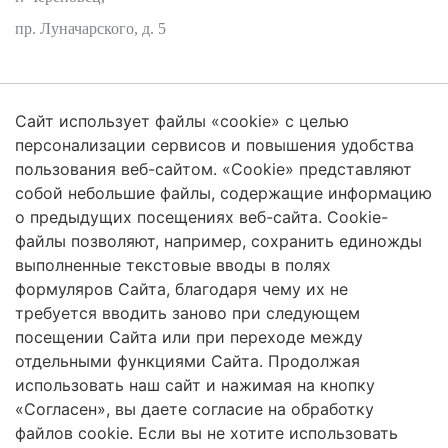
пр. Луначарского, д. 5
Сайт использует файлы «cookie» с целью
Защита персональных данных
персонализации сервисов и повышения удобства
пользования веб-сайтом. «Cookie» представляют
собой небольшие файлы, содержащие информацию
о предыдущих посещениях веб-сайта. Cookie-
2026 Трансформация экосистем
файлы позволяют, например, сохранить единожды
Череповецкий Государственный Университет
выполненные текстовые вводы в полях
формуляров Сайта, благодаря чему их не
ISSN 2619-0931 Online
требуется вводить заново при следующем
посещении Сайта или при переходе между
Контент доступен под лицензией
Creative Commons Attribution 4.0
License
отдельными функциями Сайта. Продолжая
использовать наш сайт и нажимая на кнопку
«Согласен», вы даете согласие на обработку
файлов cookie. Если вы не хотите использовать
Сетевое издание «Трансформация экосистем» / «Ecosystem