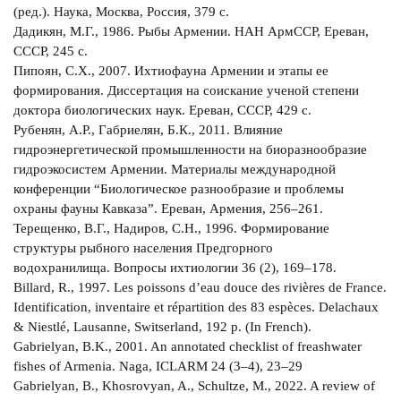
(ред.). Наука, Москва, Россия, 379 с.
Дадикян, М.Г., 1986. Рыбы Армении. НАН АрмССР, Ереван,
СССР, 245 с.
Пипоян, С.Х., 2007. Ихтиофауна Армении и этапы ее
формирования. Диссертация на соискание ученой степени
доктора биологических наук. Ереван, СССР, 429 с.
Рубенян, А.Р., Габриелян, Б.К., 2011. Влияние
гидроэнергетической промышленности на биоразнообразие
гидроэкосистем Армении. Материалы международной
конференции “Биологическое разнообразие и проблемы
охраны фауны Кавказа”. Ереван, Армения, 256–261.
Терещенко, В.Г., Надиров, С.Н., 1996. Формирование
структуры рыбного населения Предгорного
водохранилища. Вопросы ихтиологии 36 (2), 169–178.
Billard, R., 1997. Les poissons d’eau douce des rivières de France.
Identification, inventaire et répartition des 83 espèces. Delachaux
& Niestlé, Lausanne, Switserland, 192 p. (In French).
Gabrielyan, B.K., 2001. An annotated checklist of freashwater
fishes of Armenia. Naga, ICLARM 24 (3–4), 23–29
Gabrielyan, B., Khosrovyan, A., Schultze, M., 2022. A review of