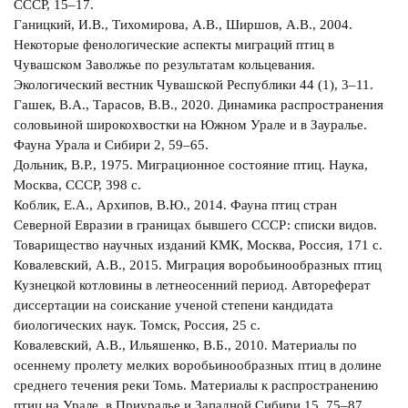
СССР, 15–17.
Ганицкий, И.В., Тихомирова, А.В., Ширшов, А.В., 2004.
Некоторые фенологические аспекты миграций птиц в
Чувашском Заволжье по результатам кольцевания.
Экологический вестник Чувашской Республики 44 (1), 3–11.
Гашек, В.А., Тарасов, В.В., 2020. Динамика распространения
соловьиной широкохвостки на Южном Урале и в Зауралье.
Фауна Урала и Сибири 2, 59‒65.
Дольник, В.Р., 1975. Миграционное состояние птиц. Наука,
Москва, СССР, 398 с.
Коблик, Е.А., Архипов, В.Ю., 2014. Фауна птиц стран
Северной Евразии в границах бывшего СССР: списки видов.
Товарищество научных изданий КМК, Москва, Россия, 171 с.
Ковалевский, А.В., 2015. Миграция воробьинообразных птиц
Кузнецкой котловины в летнеосенний период. Автореферат
диссертации на соискание ученой степени кандидата
биологических наук. Томск, Россия, 25 с.
Ковалевский, А.В., Ильяшенко, В.Б., 2010. Материалы по
осеннему пролету мелких воробьинообразных птиц в долине
среднего течения реки Томь. Материалы к распространению
птиц на Урале, в Приуралье и Западной Сибири 15, 75–87.