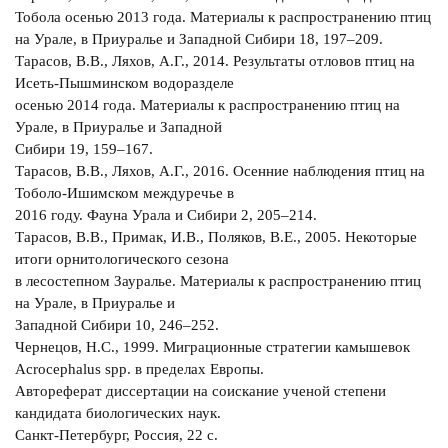
Тобола осенью 2013 года. Материалы к распространению птиц
на Урале, в Приуралье и Западной Сибири 18, 197–209.
Тарасов, В.В., Ляхов, А.Г., 2014. Результаты отловов птиц на
Исеть-Пышминском водоразделе
осенью 2014 года. Материалы к распространению птиц на
Урале, в Приуралье и Западной
Сибири 19, 159–167.
Тарасов, В.В., Ляхов, А.Г., 2016. Осенние наблюдения птиц на
Тоболо-Ишимском междуречье в
2016 году. Фауна Урала и Сибири 2, 205‒214.
Тарасов, В.В., Примак, И.В., Поляков, В.Е., 2005. Некоторые
итоги орнитологического сезона
в лесостепном Зауралье. Материалы к распространению птиц
на Урале, в Приуралье и
Западной Сибири 10, 246–252.
Чернецов, Н.С., 1999. Миграционные стратегии камышевок
Acrocephalus spp. в пределах Европы.
Автореферат диссертации на соискание ученой степени
кандидата биологических наук.
Санкт-Петербург, Россия, 22 с.