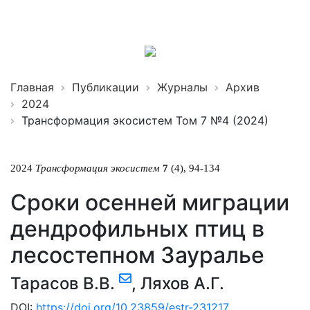
Трансформация
экосистем
ISSN 2619-0931 Online
Главная
Публикации
Журналы
Архив
2024
Трансформация экосистем Том 7 №4 (2024)
2024
Трансформация экосистем
7
(4), 94-134
Сроки осенней миграции
дендрофильных птиц в
лесостепном Зауралье
Тарасов В.В.
,
Ляхов А.Г.
DOI:
https://doi.org/10.23859/estr-231217