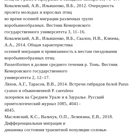
Ковалевский, А.В., Ильяшенко, В.Б., 2012. Очередность
пролета молодых и взрослых птиц
во время осенней миграции различных групп
воробьинообразных. Вестник Кемеровского
государственного университета 3, 11–16.
Ковалевский, А.В., Ильяшенко, В.Б., Скалон, Н.В., Клюева,
А.А., 2014. Общая характеристика
осенней миграции и привязанность к местам гнездования
воробьинообразных птиц
Passeriformes в долине среднего течения р. Томь. Вестник
Кемеровского государственного
университета 2, 12–17.
Ляхов, А.Г., Тарасов, В.В., 2014. Встречи гибридов белой Parus
cyanus и обыкновенной P. caeruleus
лазоревок на Среднем Урале и в Зауралье. Русский
орнитологический журнал 1085, 4041–
4045.
Масловский, К.С., Вальчук, О.П., Лелюхина, Е.В., 2018.
Дифференциальная миграция и
динамика состояния транзитной популяции соловья-