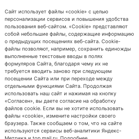
Сайт использует файлы «cookie» с целью
Защита персональных данных
персонализации сервисов и повышения удобства
пользования веб-сайтом. «Cookie» представляют
собой небольшие файлы, содержащие информацию
о предыдущих посещениях веб-сайта. Cookie-
2026 Трансформация экосистем
файлы позволяют, например, сохранить единожды
Череповецкий Государственный Университет
выполненные текстовые вводы в полях
формуляров Сайта, благодаря чему их не
ISSN 2619-0931 Online
требуется вводить заново при следующем
посещении Сайта или при переходе между
Контент доступен под лицензией
Creative Commons Attribution 4.0
License
отдельными функциями Сайта. Продолжая
использовать наш сайт и нажимая на кнопку
«Согласен», вы даете согласие на обработку
файлов cookie. Если вы не хотите использовать
Сетевое издание «Трансформация экосистем» / «Ecosystem
transformation» зарегистрировано Федеральной службой по надзору в
файлы «cookie», измените настройки своего
сфере связи, информационных технологий и массовых коммуникаций
браузера. Также сообщаем о том, что на сайте
(Роскомнадзор) 21 марта 2023 г. Регистрационный номер ЭЛ № ФС
используются сервисы веб-аналитики Яндекс-
77-84977.
Метрика и top.mail.ru.
Подробнее