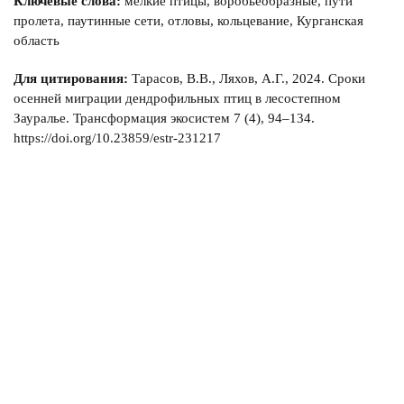
Ключевые слова:
мелкие птицы, воробьеобразные, пути
пролета, паутинные сети, отловы, кольцевание, Курганская
область
Для цитирования:
Тарасов, В.В., Ляхов, А.Г., 2024. Сроки
осенней миграции дендрофильных птиц в лесостепном
Зауралье. Трансформация экосистем 7 (4), 94–134.
https://doi.org/10.23859/estr-231217