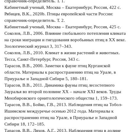
справочник-определитель. Т. 1.
Кабинетный ученый, Москва – Екатеринбург, Россия, 422 с.
Рябицев, В.К., 2020b. Птицы европейской части России:
справочник-определитель. Т. 2.
Кабинетный ученый, Москва – Екатеринбург, Россия, 425 с.
Соколов, Л.В., 2006. Влияние глобального потепления климата
на сроки миграции и гнездования воробьиных птиц в ХХ веке.
Зоологический журнал 3, 317–343.
Соколов, Л.В., 2010. Климат в жизни растений и животных.
Тесса, Санкт-Петербург, Россия, 343 с.
Тарасов, В.В., 2000. Заметки к фауне птиц Курганской
области. Материалы к распространению птиц на Урале, в
Приуралье и Западной Сибири 5, 180–181.
Тарасов, В.В., 2011. Динамика фауны птиц лесостепного
Зауралья во второй половине XX – начале XXI веков. Труды
Мензбировского орнитологического общества 1, 159–173.
Тарасов, В.В., Бойко, Г.В., 2013. Наблюдения птиц на Тобол-
Ишимском междуречье осенью 2012 года. Материалы к
распространению птиц на Урале, в Приуралье и Западной
Сибири 18, 172–185.
Тарасов, В.В., Ляхов, А.Г., 2013. Наблюдения птиц в долине