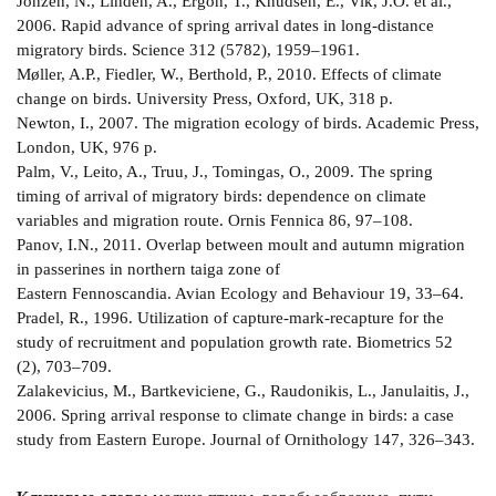
Jonzen, N., Linden, A., Ergon, T., Knudsen, E., Vik, J.O. et al.,
2006. Rapid advance of spring arrival dates in long-distance
migratory birds. Science 312 (5782), 1959–1961.
Møller, A.P., Fiedler, W., Berthold, P., 2010. Effects of climate
change on birds. University Press, Oxford, UK, 318 p.
Newton, I., 2007. The migration ecology of birds. Academic Press,
London, UK, 976 p.
Palm, V., Leito, A., Truu, J., Tomingas, O., 2009. The spring
timing of arrival of migratory birds: dependence on climate
variables and migration route. Ornis Fennica 86, 97–108.
Panov, I.N., 2011. Overlap between moult and autumn migration
in passerines in northern taiga zone of
Eastern Fennoscandia. Avian Ecology and Behaviour 19, 33–64.
Pradel, R., 1996. Utilization of capture-mark-recapture for the
study of recruitment and population growth rate. Biometrics 52
(2), 703–709.
Zalakevicius, M., Bartkeviciene, G., Raudonikis, L., Janulaitis, J.,
2006. Spring arrival response to climate change in birds: a case
study from Eastern Europe. Journal of Ornithology 147, 326–343.