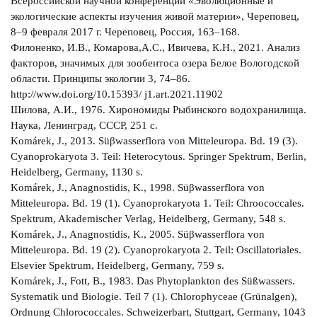
Всероссийской научной конференции «Эволюционные и
экологические аспекты изучения живой материи», Череповец,
8–9 февраля 2017 г. Череповец, Россия, 163–168.
Филоненко, И.В., Комарова,А.С., Ивичева, К.Н., 2021. Анализ
факторов, значимых для зообентоса озера Белое Вологодской
области. Принципы экологии 3, 74–86.
http://www.doi.org/10.15393/ j1.art.2021.11902
Шилова, А.И., 1976. Хирономиды Рыбинского водохранилища.
Наука, Ленинград, СССР, 251 с.
Komárek, J., 2013. Süβwasserflora von Mitteleuropa. Bd. 19 (3).
Cyanoprokaryota 3. Teil: Heterocytous. Springer Spektrum, Berlin,
Heidelberg, Germany, 1130 s.
Komárek, J., Anagnostidis, K., 1998. Süβwasserflora von
Mitteleuropa. Bd. 19 (1). Cyanoprokaryota 1. Teil: Chroococcales.
Spektrum, Akademischer Verlag, Heidelberg, Germany, 548 s.
Komárek, J., Anagnostidis, K., 2005. Süβwasserflora von
Mitteleuropa. Bd. 19 (2). Cyanoprokaryota 2. Teil: Oscillatoriales.
Elsevier Spektrum, Heidelberg, Germany, 759 s.
Komárek, J., Fott, B., 1983. Das Phytoplankton des Süßwassers.
Systematik und Biologie. Teil 7 (1). Chlorophyceae (Grünalgen),
Ordnung Chlorococcales. Schweizerbart, Stuttgart, Germany, 1043