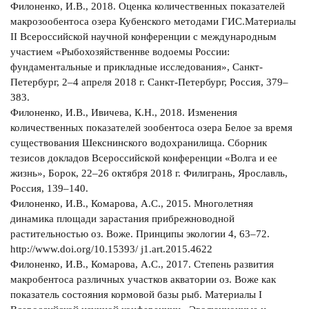
Филоненко, И.В., 2018. Оценка количественных показателей
макрозообентоса озера Кубенского методами ГИС.Материалы
II Всероссийской научной конференции с международным
участием «Рыбохозяйственнве водоемы России:
фундаментальные и прикладные исследования», Санкт-
Петербург, 2–4 апреля 2018 г. Санкт-Петербург, Россия, 379–
383.
Филоненко, И.В., Ивичева, К.Н., 2018. Изменения
количественных показателей зообентоса озера Белое за время
существования Шекснинского водохранилища. Сборник
тезисов докладов Всероссийской конференции «Волга и ее
жизнь», Борок, 22–26 октября 2018 г. Филигрань, Ярославль,
Россия, 139–140.
Филоненко, И.В., Комарова, А.С., 2015. Многолетняя
динамика площади зарастания прибрежноводной
растительностью оз. Воже. Принципы экологии 4, 63–72.
http://www.doi.org/10.15393/ j1.art.2015.4622
Филоненко, И.В., Комарова, А.С., 2017. Степень развития
макробентоса различных участков акватории оз. Воже как
показатель состояния кормовой базы рыб. Материалы I