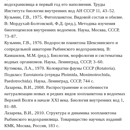
водохранилища в первый год его наполнения. Труды
Института биологии внутренних вод АН СССР 11, 43–52.
Кузьмин, Г.В., 1975. Фитопланктон. Видовой состав и обилие.
В: Мордухай-Болтовской, Ф.Д. (ред.), Методика изучения
биогеоценозов внутренних водоемов. Наука, Москва, СССР,
73–87.
Кузьмин, Г.В., 1976. Водоросли планктона Шекснинского и
сопредельной акватории Рыбинского водохранилищ. В:
Камшилов, М.М. (ред.), Биология, морфология и систематика
водных организмов. Наука, Ленинград, СССР, 3–60.
Кутикова, Л.А., 1970. Коловратки фауны СССР (Rotatoria).
Подкласс Eurotatoria (отряды Ploimida, Monimotrochida,
Paedotrochida). Наука, Ленинград, СССР, 744 с.
Лазарева, В.И., 2008. Распространение и особенности
натурализации новых и редких видов зоопланктона в водоемах
Верхней Волги в начале XXI века. Биология внутренних вод 1,
81–88.
Лазарева, В.И., 2010. Структура и динамика зоопланктона
Рыбинского водохранилища. Товарищество научных изданий
КМК, Москва, Россия, 183 с.