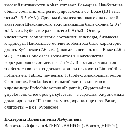
высокой численности Aphanizomenon flos-aquae. Наибольшее
обилие зоопланктона регистрировалось в оз. Воже (131 тыс.
экз./м3 , 3.5 г/м3 ). Средняя биомасса зоопланктона на всей
акватории Шекснинского водохранилища была сходна (2.0 г/
м3 ), в оз. Кубенское равна всего 0.9 г/м3 . Основу
численности зоопланктона составляли копеподы, биомассы –
кладоцеры. Наибольшее обилие зообентоса было характерно
для оз. Кубенское (7.6 г/м2 ), наименьшее – для оз. Воже (2.6 г/
м2 ). Средняя биомасса зообентоса в Шекснинском
водохранилище составила 4–5 г/м2 . В состав доминантов
зообентоса во всех водоемах входили олигохеты Limnodrilus
hoffmeisteri, Tubifex newaensis, T. tubifex, хирономиды родов
Chironomus, Procladius в открытой части водоемов и
хирономиды Endochironomus albipennis, Glyptotendipes
gripekoveni, Cricotopus gr. sylvestris – в зарослях. Хирономиды
доминировали в Шекснинском водохранилище и оз. Воже,
олигохеты – в оз. Кубенское.
Екатерина Валентиновна Лобуничева
Вологодский филиал ФГБНУ «ВНИРО» («ВологодНИРО»),