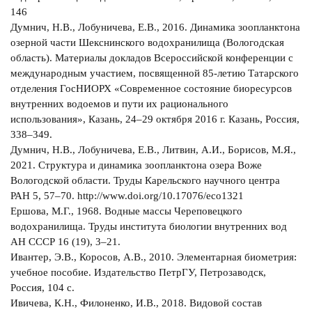
146
Думнич, Н.В., Лобуничева, Е.В., 2016. Динамика зоопланктона
озерной части Шекснинского водохранилища (Вологодская
область). Материалы докладов Всероссийской конференции с
международным участием, посвященной 85-летию Татарского
отделения ГосНИОРХ «Современное состояние биоресурсов
внутренних водоемов и пути их рационального
использования», Казань, 24–29 октября 2016 г. Казань, Россия,
338–349.
Думнич, Н.В., Лобуничева, Е.В., Литвин, А.И., Борисов, М.Я.,
2021. Структура и динамика зоопланктона озера Воже
Вологодской области. Труды Карельского научного центра
РАН 5, 57–70. http://www.doi.org/10.17076/eco1321
Ершова, М.Г., 1968. Водные массы Череповецкого
водохранилища. Труды института биологии внутренних вод
АН СССР 16 (19), 3–21.
Ивантер, Э.В., Коросов, А.В., 2010. Элементарная биометрия:
учебное пособие. Издательство ПетрГУ, Петрозаводск,
Россия, 104 с.
Ивичева, К.Н., Филоненко, И.В., 2018. Видовой состав