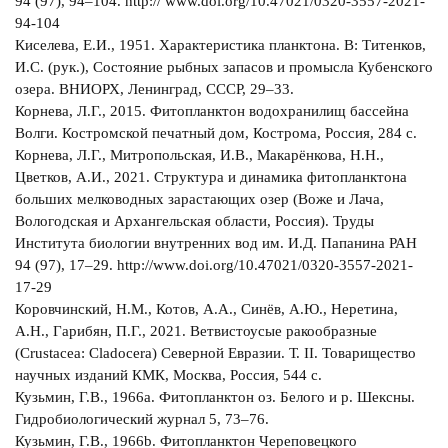
94 (97), 94–104. http:// www.doi.org/10.47021/0320-3557-2021-
94-104
Киселева, Е.И., 1951. Характеристика планктона. В: Титенков,
И.С. (рук.), Состояние рыбных запасов и промысла Кубенского
озера. ВНИОРХ, Ленинград, СССР, 29–33.
Корнева, Л.Г., 2015. Фитопланктон водохранилищ бассейна
Волги. Костромской печатный дом, Кострома, Россия, 284 с.
Корнева, Л.Г., Митропольская, И.В., Макарёнкова, Н.Н.,
Цветков, А.И., 2021. Структура и динамика фитопланктона
больших мелководных зарастающих озер (Воже и Лача,
Вологодская и Архангельская области, Россия). Труды
Института биологии внутренних вод им. И.Д. Папанина РАН
94 (97), 17–29. http://www.doi.org/10.47021/0320-3557-2021-
17-29
Коровчинский, Н.М., Котов, А.А., Синёв, А.Ю., Неретина,
А.Н., Гарибян, П.Г., 2021. Ветвистоусые ракообразные
(Crustacea: Cladocera) Северной Евразии. Т. II. Товарищество
научных изданий КМК, Москва, Россия, 544 с.
Кузьмин, Г.В., 1966a. Фитопланктон оз. Белого и р. Шексны.
Гидробиологический журнал 5, 73–76.
Кузьмин, Г.В., 1966b. Фитопланктон Череповецкого