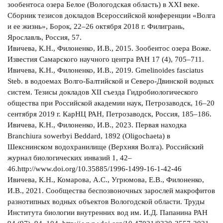
зообентоса озера Белое (Вологодская область) в XXI веке.
Сборник тезисов докладов Всероссийской конференции «Волга
и ее жизнь», Борок, 22–26 октября 2018 г. Филигрань,
Ярославль, Россия, 57.
Ивичева, К.Н., Филоненко, И.В., 2015. Зообентос озера Воже.
Известия Самарского научного центра РАН 17 (4), 705–711.
Ивичева, К.Н., Филоненко, И.В., 2019. Gmelinoides fasciatus
Steb. в водоемах Волго-Балтийской и Северо-Двинской водных
систем. Тезисы докладов XII съезда Гидробиологического
общества при Российской академии наук, Петрозаводск, 16–20
сентября 2019 г. КарНЦ РАН, Петрозаводск, Россия, 185–186.
Ивичева, К.Н., Филоненко, И.В., 2023. Первая находка
Branchiura sowerbyi Beddard, 1892 (Oligochaeta) в
Шекснинском водохранилище (Верхняя Волга). Российский
журнал биологических инвазий 1, 42–
46.http://www.doi.org/10.35885/1996-1499-16-1-42-46
Ивичева, К.Н., Комарова, А.С., Угрюмова, Е.В., Филоненко,
И.В., 2021. Сообщества беспозвоночных зарослей макрофитов
разнотипных водных объектов Вологодской области. Труды
Института биологии внутренних вод им. И.Д. Папанина РАН