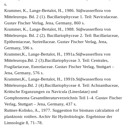
s.
Krammer, K., Lange-Bertalot, H., 1986. Süβwasserflora von
Mitteleuropa. Bd. 2 (1). Bacillariophyceae 1. Teil: Naviculaceae.
Gustav Fischer Verlag, Jena, Germany, 860 s.
Krammer, K., Lange-Bertalot, H., 1988. Süβwasserflora von
Mitteleuropa. Bd. 2 (2). Bacillariophyceae 2. Teil: Bacillariaceae,
Epithemiaceae, Surirellaceae. Gustav Fischer Verlag, Jena,
Germany, 596 s.
Krammer,K., Lange-Bertalot, H., 1991a.Süβwasserflora von
Mitteleuropa.Bd. 2 (3).Bacillariophyceae 3. Teil: Centrales,
Fragilariaceae, Eunotiaceae. Gustav Fischer Verlag, Stuttgart –
Jena, Germany, 576 s.
Krammer,K., Lange-Bertalot, H., 1991b.Süβwasserflora von
Mitteleuropa.Bd. 2 (4).Bacillariophyceae 4. Teil: Achnanthaceae,
Kritische Erganzungen zu Navicula (Lineolatae) und
Gomphonema Gesamtliteraturverzeichnis Teil 1–4. Gustav Fischer
Verlag, Stuttgart – Jena, Germany, 437 s.
Ruttner-Kolisko, A., 1977. Suggestion for biomass calculation of
planktonic rotifers. Archiv für Hydrobiologie. Ergebnisse der
Limnologie 8, 71–78.