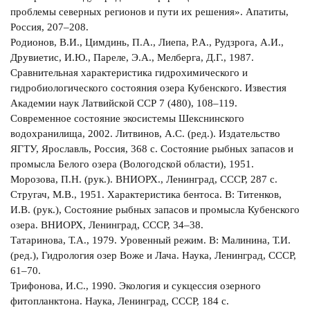
проблемы северных регионов и пути их решения». Апатиты,
Россия, 207–208.
Родионов, В.И., Цимдинь, П.А., Лиепа, Р.А., Рудзрога, А.И.,
Друвиетис, И.Ю., Пареле, Э.А., Мелберга, Д.Г., 1987.
Сравнительная характеристика гидрохимического и
гидробиологического состояния озера Кубенского. Известия
Академии наук Латвийской ССР 7 (480), 108–119.
Современное состояние экосистемы Шекснинского
водохранилища, 2002. Литвинов, А.С. (ред.). Издательство
ЯГТУ, Ярославль, Россия, 368 с. Состояние рыбных запасов и
промысла Белого озера (Вологодской области), 1951.
Морозова, П.Н. (рук.). ВНИОРХ., Ленинград, СССР, 287 с.
Стругач, М.В., 1951. Характеристика бентоса. В: Титенков,
И.В. (рук.), Состояние рыбных запасов и промысла Кубенского
озера. ВНИОРХ, Ленинград, СССР, 34–38.
Татаринова, Т.А., 1979. Уровенный режим. В: Малинина, Т.И.
(ред.), Гидрология озер Воже и Лача. Наука, Ленинград, СССР,
61–70.
Трифонова, И.С., 1990. Экология и сукцессия озерного
фитопланктона. Наука, Ленинград, СССР, 184 с.