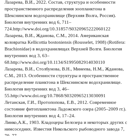
Лазарева, В.И., 2022. Состав, структура и особенности
пространственного распределения зоопланктона в
Шекснинском водохранилище (Верхняя Волга, Россия).
Биология внутренних вод 6, 711–
724.http://www.doi.org/10.31857/S0320965222060122
Лазарева, В.И., Жданова, С.М., 2014. Американская
коловратка Kellicottia bostoniensis (Rousselet, 1908) (Rotifera:
Brachionidae) в водохранилищах Верхней Волги. Биология
внутренних вод 3, 63–
68.http://www.doi.org/10.1134/S1995082914030110
Лазарева, В.И., Столбунова, В.Н., Минеева, Н.М., Жданова,
С.М., 2013. Особенности структуры и пространственное
распределение планктона в Шекснинском водохранилище.
Биология внутренних вод 3, 46–
55.http://www.doi.org/10.7868/S0320965213030091
Летанская, Г.И., Протопопова, Е.В., 2012. Современное
состояние фитопланктона Ладожского озера (2005–2009 гг.).
Биология внутренних вод 4, 17–24.
Линко,А.К., 1903. Кладоцеры Белозера и некоторых других с
нимсоседних. Известия Никольского рыбоводного завода 7,
70–77.