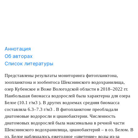
СКАЧАТЬ
1.68 Mb
Аннотация
Об авторах
Список литературы
Представлены результаты мониторинга фитопланктона,
зоопланктона и зообентоса Шекснинского водохранилища,
озер Кубенское и Воже Вологодской области в 2018–2022 гг.
Наибольшая биомасса водорослей была характерна для озера
Белое (10.1 г/м3 ). В других водоемах средняя биомасса
составляла 6.3–7.3 г/м3 . В фитопланктоне преобладали
диатомовые водоросли и цианобактерии. Численность
диатомовых водорослей была максимальна в речной части
Шекснинского водохранилища, цианобактерий – в оз. Белом. В
оз. Белое наблюдалось ежегодное «цветение» воды из-за