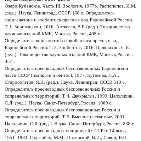
Озеро Кубенское. Часть III. Зоология, 1977b. Распопопов, И.М.
(ред.). Наука, Ленинград, СССР, 168 с. Определитель
зоопланктона и зообентоса пресных вод Европейской России.
Т. 1. Зоопланктон, 2010. Алексеев, В.Р. (ред.). Товарищество
научных изданий КМК, Москва, Россия, 495 с.
Определитель зоопланктона и зообентоса пресных вод
Европейской России. Т. 2. Зообентос, 2016. Цалолихин, С.Я.
(ред.). Товарищество научных изданий КМК, Москва, Россия,
457 с
Определитель пресноводных беспозвоночных Европейской
части СССР (планктон и бентос), 1977. Кутикова, Л.А.,
Старобогатов, Я.И. (ред.). Наука, Ленинград, СССР, 510 с.
Определитель пресноводных беспозвоночных России и
сопредельных территорий. Т. 4. Двукрылые, 1999. Цалолихин,
С.Я. (ред.). Наука, Санкт-Петербург, Россия, 1000 с.
Определитель пресноводных беспозвоночных России и
сопредельных территорий. Т. 5. Высшие насекомые, 2001.
Цалолихин, С.Я. (ред.). Наука, Санкт-Петербург, Россия, 838 с.
Определитель пресноводных водорослей СССР: в 14 вып.,
1951–1983. Голлербах, М.М., Полянский, В.И., Савич, В.П.