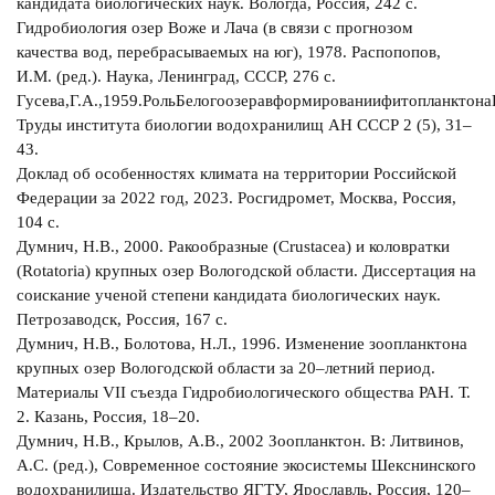
кандидата биологических наук. Вологда, Россия, 242 с.
Гидробиология озер Воже и Лача (в связи с прогнозом
качества вод, перебрасываемых на юг), 1978. Распопопов,
И.М. (ред.). Наука, Ленинград, СССР, 276 с.
Гусева,Г.А.,1959.РольБелогоозеравформированиифитопланктон
Труды института биологии водохранилищ АН СССР 2 (5), 31–
43.
Доклад об особенностях климата на территории Российской
Федерации за 2022 год, 2023. Росгидромет, Москва, Россия,
104 с.
Думнич, Н.В., 2000. Ракообразные (Crustacea) и коловратки
(Rotatoria) крупных озер Вологодской области. Диссертация на
соискание ученой степени кандидата биологических наук.
Петрозаводск, Россия, 167 с.
Думнич, Н.В., Болотова, Н.Л., 1996. Изменение зоопланктона
крупных озер Вологодской области за 20–летний период.
Материалы VII съезда Гидробиологического общества РАН. Т.
2. Казань, Россия, 18–20.
Думнич, Н.В., Крылов, А.В., 2002 Зоопланктон. В: Литвинов,
А.С. (ред.), Современное состояние экосистемы Шекснинского
водохранилища. Издательство ЯГТУ, Ярославль, Россия, 120–