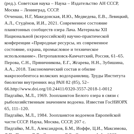
(ред.). Советская наука – Наука – Издательство АН СССР,
Москва – Ленинград, СССР.
Отченаш, Н.Г, Македонская, И.Ю., Медведева, Е.В., Левицкий,
А.Л., Студёнов, И.И., 2021. Современное состояние
планктонных сообществ озера Лача. Материалы XII
Национальной (всероссийской) научно-практической
конференции «Природные ресурсы, их современное
состояние, охрана, промысловое и техническое
использование». Петропавловск-Камчатский, Россия, 61–65.
Перова, С.Н., Пряничникова, Е.Г., Жгарева, Н.Н., Зубишина,
А.А., 2018. Таксономический состав и обилие
макрозообентоса волжских водохранилищ. Труды Института
биологии внутренних вод РАН 82 (85), 52–
66.http://www.doi.org/10.24411/0320-3557-2018-1-0012
Пидгайко, М.Л., 1969. Зоопланктон Белого озера в связи с
рыбохозяйственным значением водоема. Известия ГосНИОРХ
65, 111–120.
Пидгайко, М.Л., 1984. Зоопланктон водоемов Европейской
части СССР. Наука, Москва, СССР, 207 с.
Пидгайко, М.Л., Александров, Б.М., Иоффе, Ц.И., Максимова,