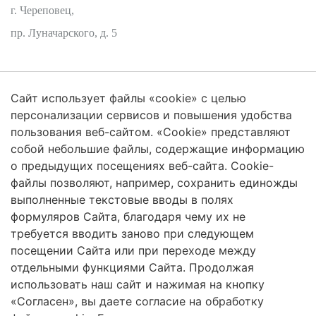
г. Череповец,
пр. Луначарского, д. 5
Сайт использует файлы «cookie» с целью
Защита персональных данных
персонализации сервисов и повышения удобства
пользования веб-сайтом. «Cookie» представляют
собой небольшие файлы, содержащие информацию
о предыдущих посещениях веб-сайта. Cookie-
2026 Трансформация экосистем
файлы позволяют, например, сохранить единожды
Череповецкий Государственный Университет
выполненные текстовые вводы в полях
формуляров Сайта, благодаря чему их не
ISSN 2619-0931 Online
требуется вводить заново при следующем
посещении Сайта или при переходе между
Контент доступен под лицензией
Creative Commons Attribution 4.0
License
отдельными функциями Сайта. Продолжая
использовать наш сайт и нажимая на кнопку
«Согласен», вы даете согласие на обработку