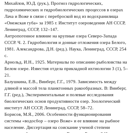
Михайлов, Ю.Д. (рук.), Прогноз гидрологических,
гидрохимических и гидробиологических процессов в озерах
Лача и Воже в связи с переброской вод из водохранилища
«Онежская губа» за 1985 г. Институт озероведения АН СССР,
Ленинград, СССР, 132–147.
Антропогенное влияние на крупные озера Северо-Запада
СССР. Ч. 2. Гидробиология и донные отложения озера Белого,
1981. Александрова, Д.Н. (ред.). Наука, Ленинград, СССР, 254
с.
Арнольд, И.Н., 1925. Материалы по описанию рыболовства на
Белом озере. Известия отдела прикладной ихтиологии 3 (1), 5–
21.
Балушкина, Е.В., Винберг, Г.Г., 1979. Зависимость между
длиной и массой тела планктонных ракообразных. В: Винберг,
Г.Г. (ред.), Экспериментальные и полевые исследования
биологических основ продуктивности озер. Зоологический
институт АН СССР, Ленинград, СССР, 58–72.
Борисов, М.Я., 2006. Особенности функционирования
системы «водосбор – озеро Воже» и ее влияние на рыбное
население. Диссертация на соискание ученой степени