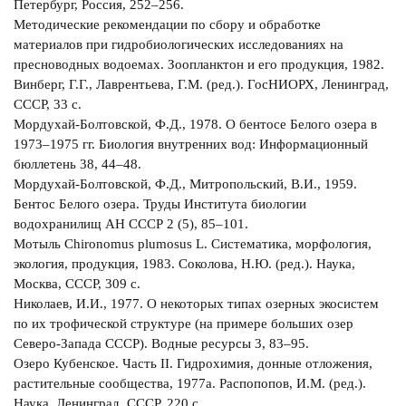
Петербург, Россия, 252–256.
Методические рекомендации по сбору и обработке
материалов при гидробиологических исследованиях на
пресноводных водоемах. Зоопланктон и его продукция, 1982.
Винберг, Г.Г., Лаврентьева, Г.М. (ред.). ГосНИОРХ, Ленинград,
СССР, 33 с.
Мордухай-Болтовской, Ф.Д., 1978. О бентосе Белого озера в
1973–1975 гг. Биология внутренних вод: Информационный
бюллетень 38, 44–48.
Мордухай-Болтовской, Ф.Д., Митропольский, В.И., 1959.
Бентос Белого озера. Труды Института биологии
водохранилищ АН СССР 2 (5), 85–101.
Мотыль Chironomus plumosus L. Систематика, морфология,
экология, продукция, 1983. Соколова, Н.Ю. (ред.). Наука,
Москва, СССР, 309 с.
Николаев, И.И., 1977. О некоторых типах озерных экосистем
по их трофической структуре (на примере больших озер
Северо-Запада СССР). Водные ресурсы 3, 83–95.
Озеро Кубенское. Часть II. Гидрохимия, донные отложения,
растительные сообщества, 1977a. Распопопов, И.М. (ред.).
Наука, Ленинград, СССР, 220 с.