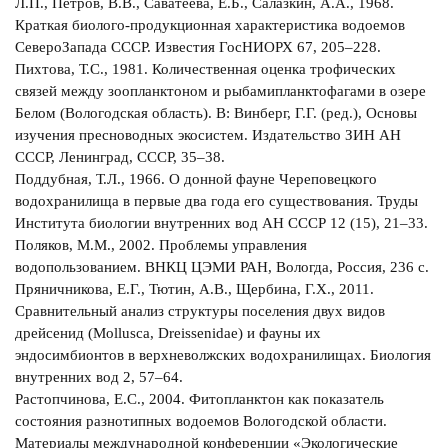
Л.П., Петров, В.В., Саватеева, Е.Б., Салазкин, А.А., 1968.
Краткая биолого-продукционная характеристика водоемов
СевероЗапада СССР. Известия ГосНИОРХ 67, 205–228.
Пихтова, Т.С., 1981. Количественная оценка трофических
связей между зоопланктоном и рыбамипланктофагами в озере
Белом (Вологодская область). В: Винберг, Г.Г. (ред.), Основы
изучения пресноводных экосистем. Издательство ЗИН АН
СССР, Ленинград, СССР, 35–38.
Поддубная, Т.Л., 1966. О донной фауне Череповецкого
водохранилища в первые два года его существования. Труды
Института биологии внутренних вод АН СССР 12 (15), 21–33.
Поляков, М.М., 2002. Проблемы управления
водопользованием. ВНКЦ ЦЭМИ РАН, Вологда, Россия, 236 с.
Пряничникова, Е.Г., Тютин, А.В., Щербина, Г.Х., 2011.
Сравнительный анализ структуры поселения двух видов
дрейсенид (Mollusca, Dreissenidae) и фауны их
эндосимбионтов в верхневолжских водохранилищах. Биология
внутренних вод 2, 57–64.
Растопчинова, Е.С., 2004. Фитопланктон как показатель
состояния разнотипных водоемов Вологодской области.
Материалы международной конференции «Экологические